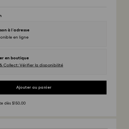
n
son à l’adresse
onible en ligne
er en boutique
& Collect: Vérifier la disponibilité
Ajouter au panier
d - UPS
te dès $150.00
sées du lundi au vendredi avant 11h00 (heure
 et expédiées le même jour.
 standard : 2 à 5 jours ouvrables après traitement et