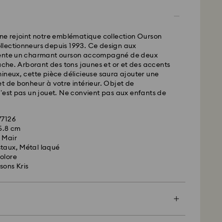
urs
ne rejoint notre emblématique collection Ourson
collectionneurs depuis 1993. Ce design aux
 standard : 10.95 CAD
sente un charmant ourson accompagné de deux
d gratuite au-delà de : 150 CAD
ruche. Arborant des tons jaunes et or et des accents
ineux, cette pièce délicieuse saura ajouter une
t de bonheur à votre intérieur. Objet de
ées le week-end et les jours fériés sont traitées
’est pas un jouet. Ne convient pas aux enfants de
ur ouvrable suivant.
77126
 en mesure de livrer les boîtes postales ou les
x 5.8 cm
navales. Les articles restent la propriété de
 Mair
la réception du paiement final.
staux, Métal laqué
es sont commandés avant les dernières dates de
olore
s, leur livraison est généralement exécutée à temps.
sons Kris
ent faire l’objet d’un retard en raison d’anomalies
rt de nos partenaires de livraison. Swarovski ne
responsable dans de tels situations.
 pas de commandes, ni ne programmons nos
 fériés. Il se peut que nos délais soient plus longs à
encore plus spécial avec un sac premium