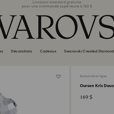
ite
Livraison standard gratuite
Li
e à 150 $
pour une commande supérieure à 150 $
pour une
es
Décorations
Cadeaux
Swarovski Created Diamond
Exclusivité en ligne
Ourson Kris Douce
169 $