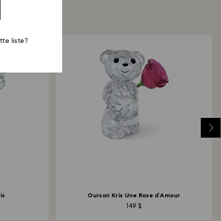
te liste?
is
Ourson Kris Une Rose d’Amour
149 $