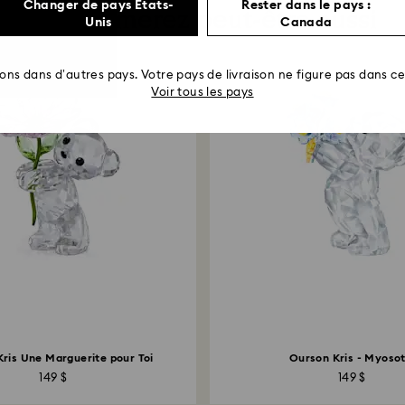
Changer de pays États-
Rester dans le pays :
Vous aimerez peut-être aussi
Unis
Canada
rons dans d’autres pays. Votre pays de livraison ne figure pas dans cet
Voir tous les pays
ris Une Marguerite pour Toi
Ourson Kris - Myosot
149 $
149 $