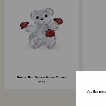
Ourson Kris Ourson Bonne Chance
129 $
Veuillez no