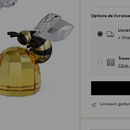
Options de livraiso
Livrai
Disp
Trouv
Click 
Livraison standar
Livraison gratui
Les commandes pas
EST) sont traitées
Délai de livraison