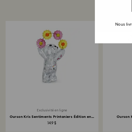
Nous liv
Exclusivité en ligne
Ourson Kris Sentiments Printaniers Édition en...
Ourson K
149 $