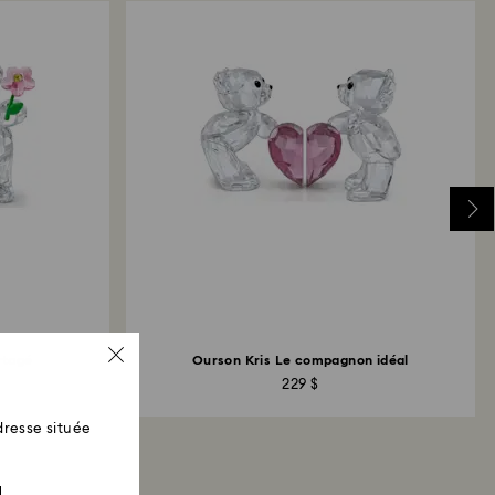
ue Swarovski : Les remboursements sont effectués
iement utilisé initialement et peuvent prendre
ouvrables pour être crédités.
rtagé
Ourson Kris Le compagnon idéal
229 $
resse située