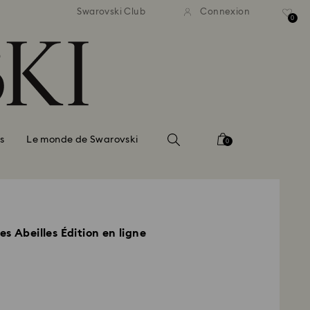
vraison standard gratuite
Livraison standard grat
Swarovski Club
Connexion
 commande supérieure à 150 $
pour une commande supérieur
0
s
Le monde de Swarovski
0
s Abeilles Édition en ligne