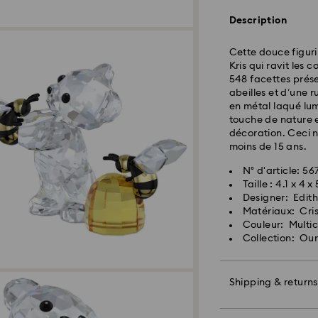
expédition
Description
Côte Est: 2-3 jours
Côte Ouest: 3-5 jo
Cette douce figuri
Kris qui ravit les 
Coût d’expédition
548 facettes pré
Livraison standar
abeilles et d’une 
en métal laqué lum
touche de nature e
Les commandes pass
décoration. Ceci n
et expédiées le jo
moins de 15 ans.
N° d'article: 56
Swarovski n’est pas
Taille : 4.1 x 4 
adresses militaire/
Designer: Edith
Swarovski jusqu’à 
Matériaux: Cri
Lorsque les articl
Couleur: Multic
livraison indiquée
Collection: Our
Les livraisons peuv
imprévues de la pa
pourra être tenue 
Shipping & returns
Nous n’expédions
livraisons les jours
ces périodes.
Offrez un cadeau 