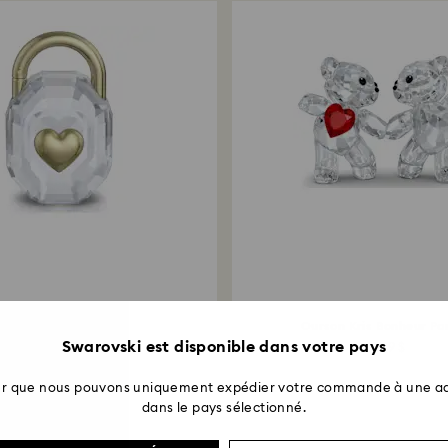
Retours en boutiq
vers le mode de pa
entre 3 et 7 jours 
Symbolica Cadenas
Ourson Kris Bonheur Pa
Swarovski est disponible dans votre pays
149 $
229 $
ter que nous pouvons uniquement expédier votre commande à une ad
dans le pays sélectionné.