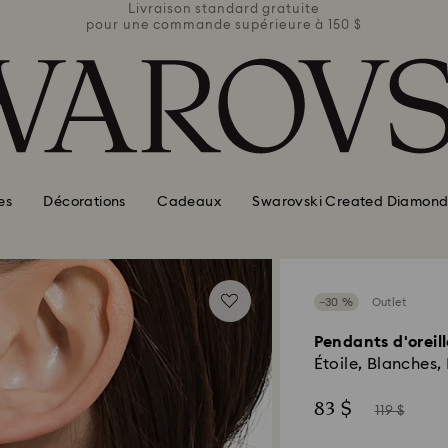
ite
Livraison standard gratuite
Li
e à 150 $
pour une commande supérieure à 150 $
pour une
es
Décorations
Cadeaux
Swarovski Created Diamond
−30 %
Outlet
Pendants d'oreil
Étoile, Blanches,
Now
Instead
83 $
119 $
of