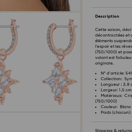
EST) sont traitées
Délai de livraison
expédition
Description
Côte Est: 2-3 jours
Cette saison, décr
Côte Ouest: 3-5 jo
décontractées et c
éléments suspendus
Coût d’expédition
l’espoir et les rêv
Livraison standar
(750/1000) et poss
volant est fabuleu
originale.
Les commandes pass
et expédiées le jo
N° d'article: 5
Collection: Sy
Longueur : 2.8
Swarovski n’est pas
Largeur: 1.5 cm
adresses militaire/
Matériaux: Crist
Swarovski jusqu’à 
(750/1000)
Lorsque les articl
Couleur: Blanc
livraison indiquée
Poids (chacun):
Les livraisons peuv
imprévues de la pa
pourra être tenue 
Shipping & returns
Nous n’expédions