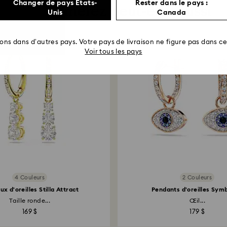
Changer de pays États-
Rester dans le pays :
Vous aimerez peut-être aussi
Unis
Canada
rons dans d’autres pays. Votre pays de livraison ne figure pas dans cet
Voir tous les pays
4 Couleurs
2 Couleurs
x d'oreilles Stilla Attract
Pendants d'oreilles Sym
Taille ronde...
Œil...
169 $
179 $