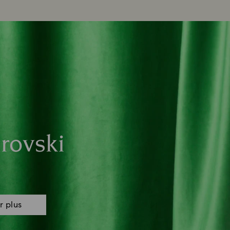
rovski
r plus