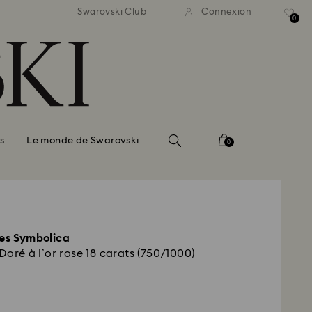
vraison standard gratuite
Livraison standard grat
Swarovski Club
Connexion
 commande supérieure à 150 $
pour une commande supérieur
0
s
Le monde de Swarovski
0
les Symbolica
 Doré à l’or rose 18 carats (750/1000)