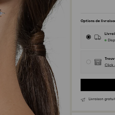
Options de livraiso
Livrai
Disp
Trouv
Click 
Livraison standar
Livraison gratui
Les commandes pas