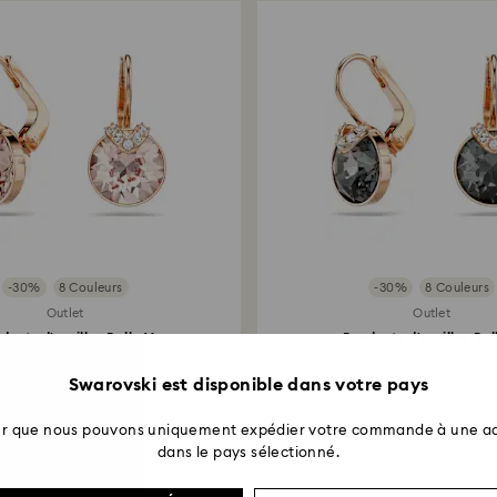
Retours en boutiq
vers le mode de pa
entre 3 et 7 jours 
-30%
8 Couleurs
-30%
8 Couleurs
Outlet
Outlet
dants d'oreilles Bella V
Pendants d'oreilles Bel
Taille ronde, Ton...
Taille ronde...
Swarovski est disponible dans votre pays
55 $
79 $
55 $
79 $
ter que nous pouvons uniquement expédier votre commande à une ad
dans le pays sélectionné.