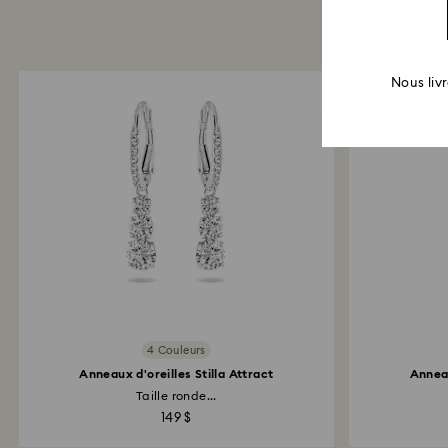
Nous liv
4 Couleurs
Anneaux d'oreilles Stilla Attract
Anneau
Taille ronde...
149 $