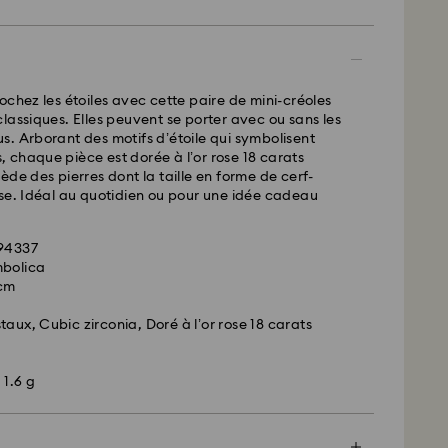
 et expédiées le même jour.
 standard : 2 à 5 jours ouvrables après traitement et
ochez les étoiles avec cette paire de mini-créoles
urs
lassiques. Elles peuvent se porter avec ou sans les
. Arborant des motifs d’étoile qui symbolisent
 standard : 10.95 CAD
es, chaque pièce est dorée à l’or rose 18 carats
d gratuite au-delà de : 150 CAD
ède des pierres dont la taille en forme de cerf-
se. Idéal au quotidien ou pour une idée cadeau
ées le week-end et les jours fériés sont traitées
ur ouvrable suivant.
494337
mbolica
 cm
 en mesure de livrer les boîtes postales ou les
navales. Les articles restent la propriété de
aux, Cubic zirconia, Doré à l’or rose 18 carats
la réception du paiement final.
es sont commandés avant les dernières dates de
s, leur livraison est généralement exécutée à temps.
 1.6 g
ent faire l’objet d’un retard en raison d’anomalies
rt de nos partenaires de livraison. Swarovski ne
responsable dans de tels situations.
 pas de commandes, ni ne programmons nos