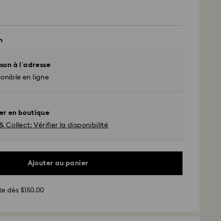
n
son à l’adresse
onible en ligne
er en boutique
& Collect: Vérifier la disponibilité
Ajouter au panier
d - UPS
te dès $150.00
sées du lundi au vendredi avant 11h00 (heure