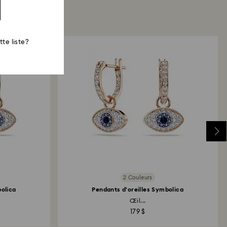
te liste?
2 Couleurs
bolica
Pendants d'oreilles Symbolica
Œil...
179 $