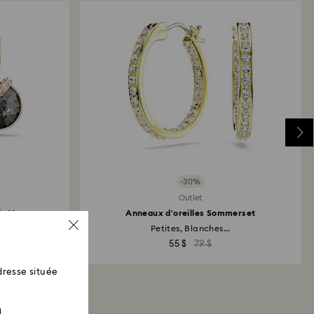
ue Swarovski : Les remboursements sont effectués
iement utilisé initialement et peuvent prendre
ouvrables pour être crédités.
-30%
Outlet
la V
Anneaux d'oreilles Sommerset
Petites, Blanches...
55 $
79 $
resse située