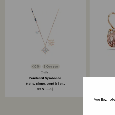
-30%
2 Couleurs
Outlet
Pendentif Symbolica
Pen
Étoile, Blanc, Doré à l’or...
83 $
119 $
Veuillez no