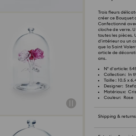
Côte Est: 2-3 jours
Trois fleurs délic
Côte Ouest: 3-5 jo
créer ce Bouquet 
Confectionné avec 
Coût d’expédition
cloche de verre. U
Livraison standar
toutes les pièces.
d’intérieur ou un 
que la Saint Valen
Les commandes pass
article de décorat
et expédiées le jo
ans.
N° d'article: 5
Swarovski n’est pas
Collection: In 
adresses militaire/
Taille : 10.5 x 6
Swarovski jusqu’à 
Designer: Stef
Lorsque les articl
Matériaux: Cris
livraison indiquée
Couleur: Rose
Les livraisons peuv
imprévues de la pa
pourra être tenue 
Shipping & returns
Nous n’expédions
livraisons les jours
ces périodes.
Offrez un cadeau 
Pour les produits 