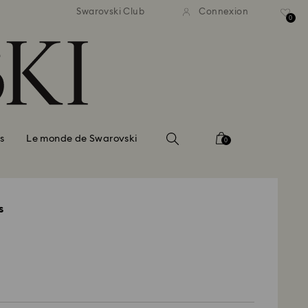
vraison standard gratuite
Livraison standard grat
Swarovski Club
Connexion
 commande supérieure à 150 $
pour une commande supérieur
0
s
Le monde de Swarovski
0
s