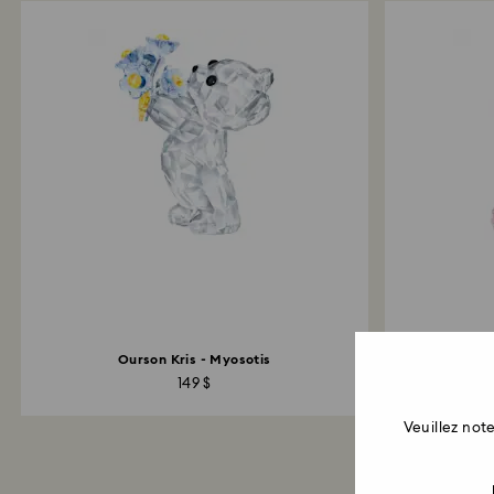
Ourson Kris - Myosotis
149 $
Veuillez no