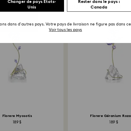
Changer de pays États-
Rester dans le pays :
Vous aimerez peut-être aussi
Unis
Canada
rons dans d’autres pays. Votre pays de livraison ne figure pas dans cet
Voir tous les pays
Florere Myosotis
Florere Géranium Roz
189 $
189 $