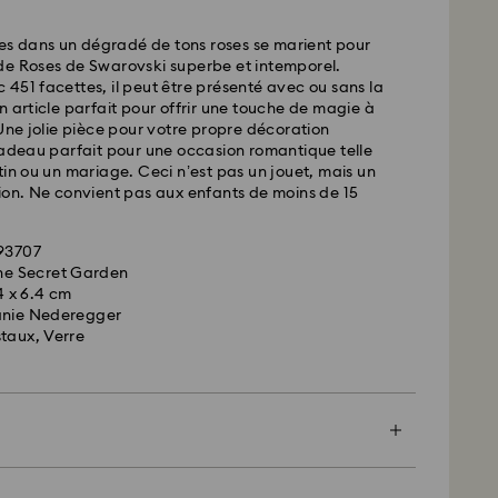
ates dans un dégradé de tons roses se marient pour
urs
de Roses de Swarovski superbe et intemporel.
451 facettes, il peut être présenté avec ou sans la
 standard : 10.95 CAD
n article parfait pour offrir une touche de magie à
d gratuite au-delà de : 150 CAD
 Une jolie pièce pour votre propre décoration
cadeau parfait pour une occasion romantique telle
tin ou un mariage. Ceci n’est pas un jouet, mais un
ées le week-end et les jours fériés sont traitées
ion. Ne convient pas aux enfants de moins de 15
ur ouvrable suivant.
493707
 en mesure de livrer les boîtes postales ou les
the Secret Garden
navales. Les articles restent la propriété de
.4 x 6.4 cm
la réception du paiement final.
anie Nederegger
es sont commandés avant les dernières dates de
taux, Verre
s, leur livraison est généralement exécutée à temps.
ent faire l’objet d’un retard en raison d’anomalies
rt de nos partenaires de livraison. Swarovski ne
responsable dans de tels situations.
 pas de commandes, ni ne programmons nos
 fériés. Il se peut que nos délais soient plus longs à
encore plus spécial avec un sac premium
Crystal Myriad, sous licence et Creators Lab,