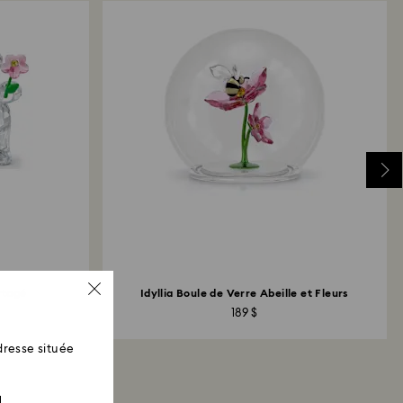
iement utilisé initialement et peuvent prendre
ouvrables pour être crédités.
rtagé
Idyllia Boule de Verre Abeille et Fleurs
189 $
resse située