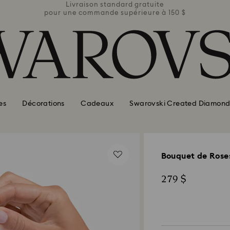
ite
Livraison standard gratuite
Li
e à 150 $
pour une commande supérieure à 150 $
pour une
es
Décorations
Cadeaux
Swarovski Created Diamond
Bouquet de Rose
279 $