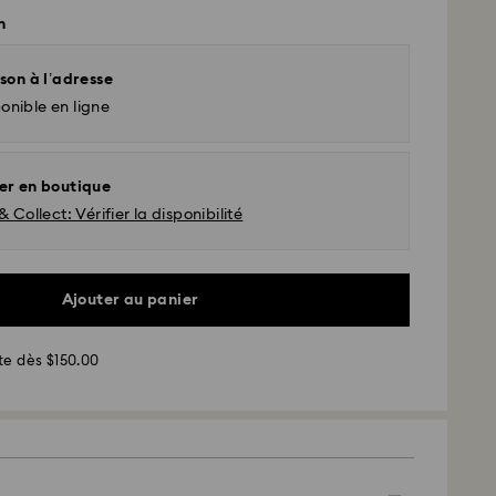
n
son à l’adresse
onible en ligne
er en boutique
& Collect: Vérifier la disponibilité
Ajouter au panier
d - UPS
te dès $150.00
sées du lundi au vendredi avant 11h00 (heure
 et expédiées le même jour.
 standard : 2 à 5 jours ouvrables après traitement et