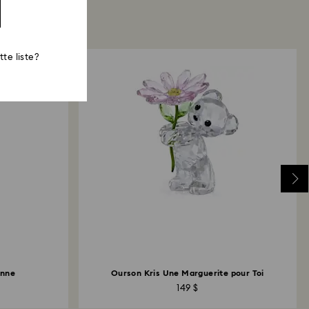
te liste?
anne
Ourson Kris Une Marguerite pour Toi
149 $