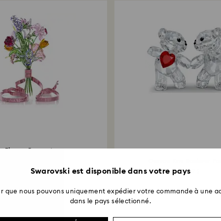
vers le mode de pa
entre 3 et 7 jours 
Florere Bouquet
grand modèle
Ourson Kris Bonheur Pa
Swarovski est disponible dans votre pays
8 000 $
229 $
ter que nous pouvons uniquement expédier votre commande à une ad
dans le pays sélectionné.