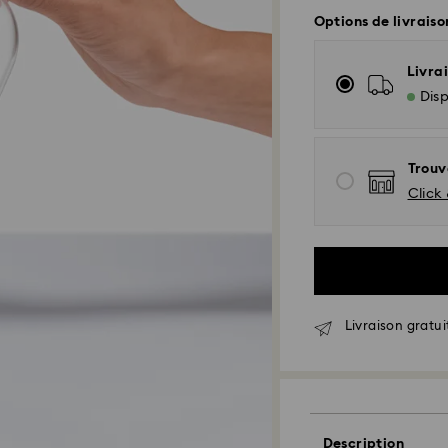
Options de livraiso
Livrai
Disp
Trouv
Click 
Livraison standar
Livraison gratui
Les commandes pas
EST) sont traitées
Délai de livraison
expédition
Description