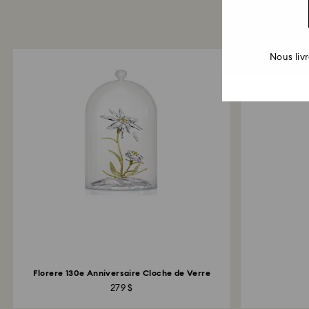
Nous liv
Florere 130e Anniversaire Cloche de Verre
279 $