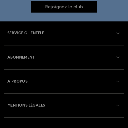
Bijoux pierre de naissance
Rejoignez le club
Bijoux et accessoires : Collection Printemps 2026
SERVICE CLIENTÈLE
Bijoux et parures en perles de cristal
Bijoux métal rhodié
Aperçu du service clientèle
Bijoux placage palladium
Bijoux plaqués finition dorée
ABONNEMENT
État de la commande
Bijoux plaqués finition or rose
Créer un compte
Solde de la carte cadeau
A PROPOS
Boucles d’oreilles, bracelets et colliers en métaux mixtes
Swarovski Club
Livraisons
À propos de Swarovski
Cadeaux 25e anniversaire
Bijoux coquillage
Crystal Society (SCS)
Retours et échanges
MENTIONS LÉGALES
Emploi & Carrières
Bijoux et charms trèfle ornés de cristaux
Bijoux fleur
Statut de réparation
Conditions D’Utilisation
Alumni Community