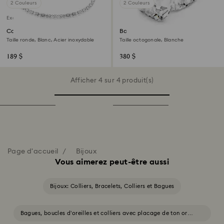
2 Couleurs
2 Couleurs
Exclusivité en ligne
Collier Dextera
Bague cocktail Lucent
Taille ronde, Blanc, Acier inoxydable
Taille octogonale, Blanche
189 $
380 $
Afficher 4 sur 4 produit(s)
Page d'accueil
Bijoux
Vous aimerez peut-être aussi
Bijoux: Colliers, Bracelets, Colliers et Bagues
Bagues, boucles d’oreilles et colliers avec placage de ton or
blanc et jaune