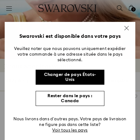
Accesskeys list
0
0 - Header
1 - Main content
2 - Footer
Swarovski est disponible dans votre pays
3 - Filter
Veuillez noter que nous pouvons uniquement expédier
votre commande à une adresse située dans le pays
4 - Search results
sélectionné.
Bijoux acier inoxydable
Changer de pays États-
Unis
4 Résultats
Filtres
Trier selon
Filtres
Trier
selon
Rester dans le pays :
Canada
Nous livrons dans d’autres pays. Votre pays de livraison
ne figure pas dans cette liste?
Voir tous les pays