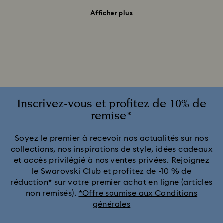
Afficher plus
Bijoux Halloween
Bijoux avec cristaux roses
Bijoux avec des cristaux blancs
Bijoux avec des cristaux bleus
Bijoux avec des cristaux jaunes
Bijoux en cristal noir
Inscrivez-vous et profitez de 10% de
remise*
Bijoux ornés de cristaux rouges
Soyez le premier à recevoir nos actualités sur nos
collections, nos inspirations de style, idées cadeaux
Bijoux ornés de cristaux verts
et accès privilégié à nos ventes privées. Rejoignez
le Swarovski Club et profitez de -10 % de
Bijoux, boucles d’oreilles, bracelets et colliers à placage de ton
réduction* sur votre premier achat en ligne (articles
or et d’argent
non remisés).
*Offre soumise aux Conditions
générales
Boucles d’oreilles, colliers et bagues Automne-Hiver 2025