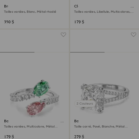
Bracelet Mesmera
Clous d'oreilles Ariana Grande x
Swarovski
Tailles variées, Blanc, Métal rhodié
Tailles variées, Libellule, Multicolores,
Métal rhodié
350 $
179 $
2 Couleurs
Bague ouverte Ariana Grande x
Bague cocktail Stilla
Swarovski
Tailles variées, Multicolore, Métal
Taille carré, Pavé, Blanche, Métal
rhodié
rhodié
179 $
279 $