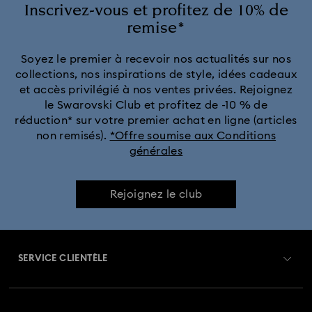
Bijoux avec des cristaux jaunes
Bijoux en cristal noir
Inscrivez-vous et profitez de 10% de
remise*
Bijoux ornés de cristaux rouges
Soyez le premier à recevoir nos actualités sur nos
collections, nos inspirations de style, idées cadeaux
Bijoux ornés de cristaux verts
et accès privilégié à nos ventes privées. Rejoignez
le Swarovski Club et profitez de -10 % de
Bijoux, boucles d’oreilles, bracelets et colliers à placage de ton
réduction* sur votre premier achat en ligne (articles
or et d’argent
non remisés).
*Offre soumise aux Conditions
générales
Boucles d’oreilles, colliers et bagues Automne-Hiver 2025
Bijoux pierre de naissance
Bijoux acier inoxydable
Rejoignez le club
Bijoux et accessoires : Collection Printemps 2026
SERVICE CLIENTÈLE
Bijoux et parures en perles de cristal
Aperçu du service clientèle
Bijoux placage palladium
Bijoux plaqués finition dorée