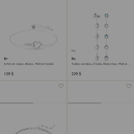
Nouveau
Bracelet Hyperbola
Boucles d'oreilles Chroma
Infini et cœur, Blanc, Métal rhodié
Tailles variées, Étoile, Blanches, Métal
rhodié
129 $
229 $