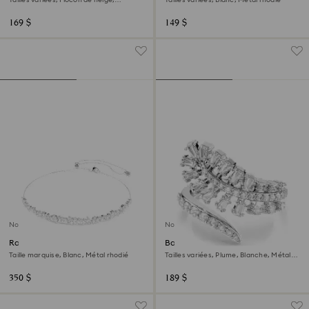
Blanches, Métal rhodié
169 $
149 $
Nouveau
Nouveau
Ras-de-cou Mesmera
Bague ouverte Vienna
Taille marquise, Blanc, Métal rhodié
Tailles variées, Plume, Blanche, Métal
rhodié
350 $
189 $