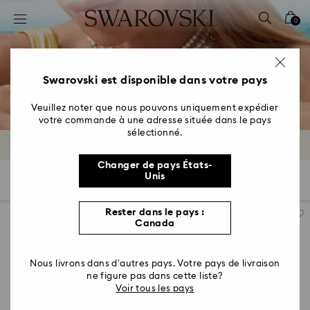
Accesskeys list
0
0 - Header
1 - Main content
2 - Footer
Swarovski est disponible dans votre pays
3 - Filter
Veuillez noter que nous pouvons uniquement expédier
votre commande à une adresse située dans le pays
4 - Search results
sélectionné.
Bijoux métal rhodié
Changer de pays États-
Unis
385 Résultats
Filtres
Trier selon
Filtres
Trier
selon
Rester dans le pays :
Canada
Nous livrons dans d’autres pays. Votre pays de livraison
ne figure pas dans cette liste?
Voir tous les pays