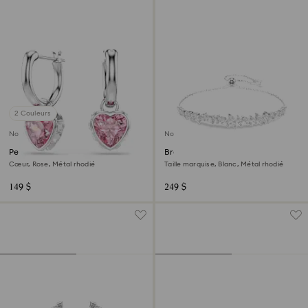
2 Couleurs
Nouveau
Nouveau
Pendants d'oreilles Chroma
Bracelet Mesmera
Cœur, Rose, Métal rhodié
Taille marquise, Blanc, Métal rhodié
149 $
249 $