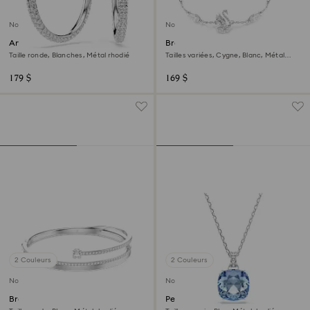
Nouveau
Nouveau
Anneaux d'oreilles Dextera
Bracelet Swan
Taille ronde, Blanches, Métal rhodié
Tailles variées, Cygne, Blanc, Métal
rhodié
179 $
169 $
2 Couleurs
2 Couleurs
Nouveau
Nouveau
Bracelet-jonc Fresh
Pendentif Millenia