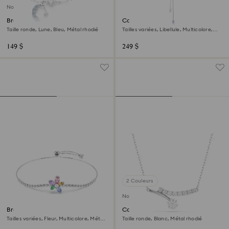
Nouveau
Bracelet Symbolica
Collier en Y Ariana Grande x
Swarovski
Taille ronde, Lune, Bleu, Métal rhodié
Tailles variées, Libellule, Multicolore,
Métal rhodié
149 $
249 $
2 Couleurs
Nouveau
Bracelet Ariana Grande x
Collier Matrix
Swarovski
Tailles variées, Fleur, Multicolore, Métal
Taille ronde, Blanc, Métal rhodié
rhodié