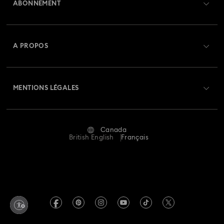
ABONNEMENT
État de la commande
Bijoux plaqués finition or rose
Créer un compte
Solde de la carte cadeau
A PROPOS
Boucles d’oreilles, bracelets et colliers en métaux mixtes
Swarovski Club
Livraisons
À propos de Swarovski
Cadeaux 25e anniversaire
Bijoux coquillage
Crystal Society (SCS)
Retours et échanges
MENTIONS LÉGALES
Emploi & Carrières
Bijoux et charms trèfle ornés de cristaux
Bijoux fleur
Statut de réparation
Conditions D’Utilisation
Alumni Community
Bijoux lune
Bijoux mauvais œil
Bijoux nœud
Canada
Contactez-Nous
Conditions Générales
British English
Français
Pour les professionnels
Bijoux papillons
Bijoux pour le Nouvel An
Calculer votre taille
Politique De Confidentialité
Sitemap
Rechercher une boutique
Mention Légale
Swarovski Created Diamonds
Réservez un rendez-vous
Informations sur REACH
Kristallwelten