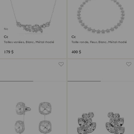
Nouveau
Collier Diapason
Collier Ariana Grande x
Swarovski
Tailles variées, Blanc, Métal rhodié
Taille ronde, Fleur, Blanc, Métal rhodié
179 $
400 $