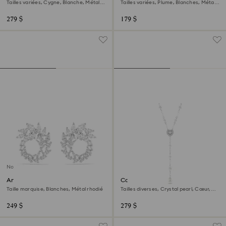
Tailles variées, Cygne, Blanche, Métal
Tailles variées, Plume, Blanches, Métal
rhodié
rhodié
279 $
179 $
Nouveau
Anneaux d'oreilles Mesmera
Collier en Y Ariana Grande x
Swarovski
Taille marquise, Blanches, Métal rhodié
Tailles diverses, Crystal pearl, Cœur,
Blanc, Métal rhodié
249 $
279 $