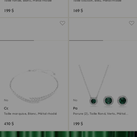
Taille ronde, Blanc, Métal rhodié
Taille coussin, Bleu, Métal rhodié
199 $
169 $
Nouveau
Nouveau
Collier Mesmera
Parure Una Angelic
Taille marquise, Blanc, Métal rhodié
Parure (2), Taille Rond, Verts, Métal
rhodié
430 $
199 $