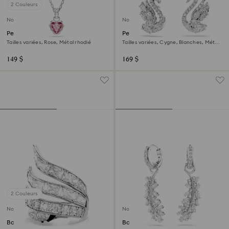
2 Couleurs
Nouveau
Nouveau
Pendentif Chroma
Pendants d'oreilles Swan
Tailles variées, Rose, Métal rhodié
Tailles variées, Cygne, Blanches, Métal
rhodié
149 $
169 $
2 Couleurs
Nouveau
Nouveau
Bague cocktail Vienna
Boucles d'oreilles Vienna