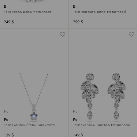
Bracelet Matrix
Bracelet Mesmera
Taille ronde, Blanc, Métal rhodié
Taille marquise, Blanc, Métal rhodié
249 $
299 $
Nouveau
Nouveau
Pendentif Chroma
Pendants d'oreilles Diapason
Tailles variées, Étoile, Blanc, Métal
Tailles variées, Blanches, Métal rhodié
rhodié
129 $
149 $