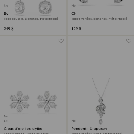
Nouveau
Nouveau
Boucles d'oreilles Una Angelic
Clous d'oreilles Diapason
Taille coussin, Blanches, Métal rhodié
Tailles variées, Blanches, Métal rhodié
249 $
129 $
Nouveau
Exclusivité en ligne
Nouveau
Clous d'oreilles Idyllia
Pendentif Diapason
Tailles variées, Flocon de neige,
Tailles variées, Blanc, Métal rhodié