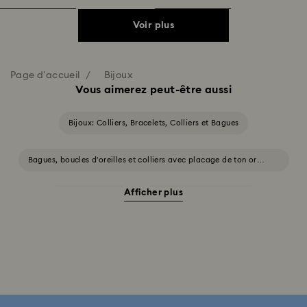
Voir plus
Page d'accueil
Bijoux
Vous aimerez peut-être aussi
Bijoux: Colliers, Bracelets, Colliers et Bagues
Bagues, boucles d’oreilles et colliers avec placage de ton or
blanc et jaune
Afficher plus
Bijoux Halloween
Bijoux avec cristaux roses
Bijoux avec des cristaux blancs
Bijoux avec des cristaux bleus