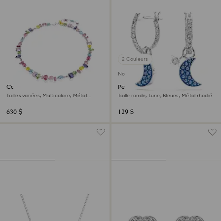
2 Couleurs
Nouveau
Collier Gema
Pendants d'oreilles Symbolica
Tailles variées, Multicolore, Métal
Taille ronde, Lune, Bleues, Métal rhodié
rhodié
630 $
129 $