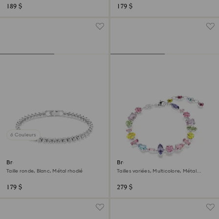
189 $
179 $
6 Couleurs
Bracelet Tennis Imber Emily
Bracelet Gema
Taille ronde, Blanc, Métal rhodié
Tailles variées, Multicolore, Métal
rhodié
179 $
279 $