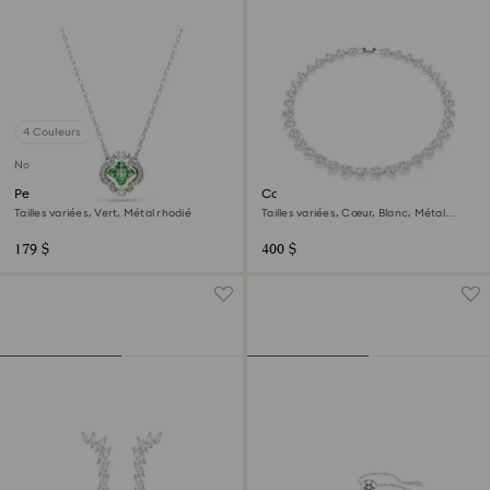
4 Couleurs
Nouveau
Pendentif Una Angelic
Collier Ariana Grande x
Swarovski
Tailles variées, Vert, Métal rhodié
Tailles variées, Cœur, Blanc, Métal
rhodié
179 $
400 $