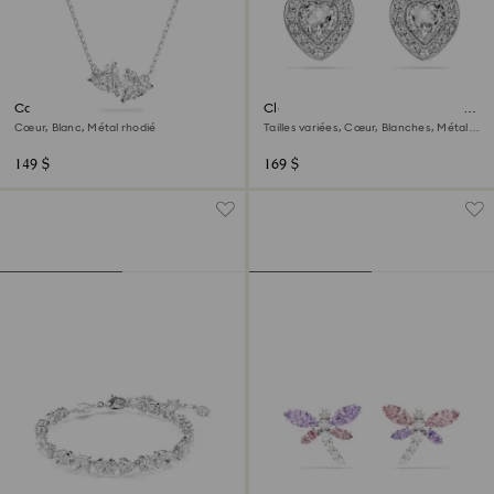
Collier Mesmera
Clous d'oreilles Ariana Grande x
Swarovski
Cœur, Blanc, Métal rhodié
Tailles variées, Cœur, Blanches, Métal
rhodié
149 $
169 $