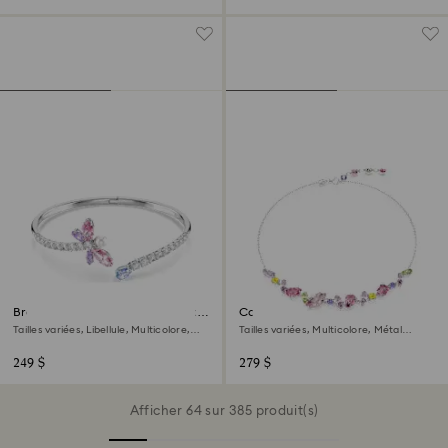
Bracelet-jonc Ariana Grande x
Collier Gema
Swarovski
Tailles variées, Libellule, Multicolore,
Tailles variées, Multicolore, Métal
Métal rhodié
rhodié
249 $
279 $
Afficher 64 sur 385 produit(s)