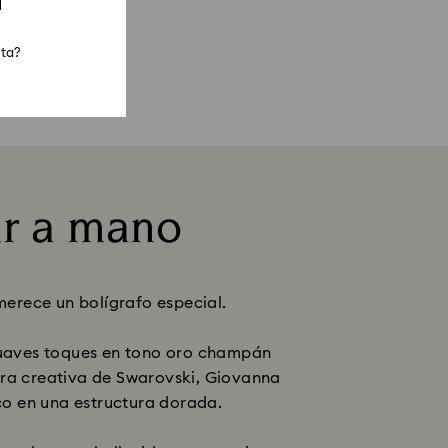
sta?
ir a mano
erece un bolígrafo especial.
n suaves toques en tono oro champán
tora creativa de Swarovski, Giovanna
co en una estructura dorada.