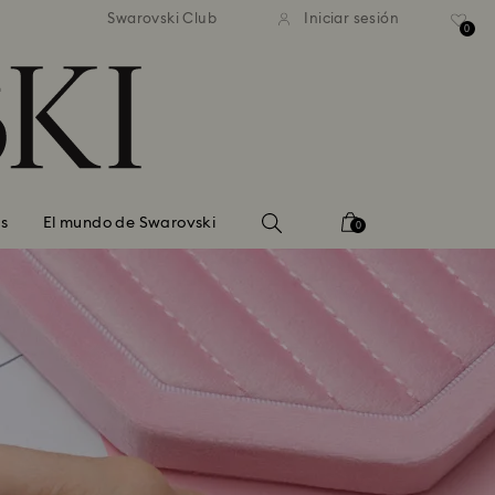
estándar gratuito en pedidos
Envío estándar gratuito en
Swarovski Club
Iniciar sesión
superiores a 99 EUR
superiores a 99 EUR
0
s
El mundo de Swarovski
0