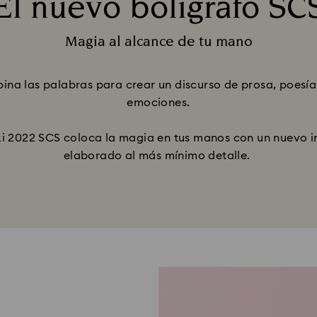
El nuevo bolígrafo SC
Title:
Magia al alcance de tu mano
Subtitle:
na las palabras para crear un discurso de prosa, poesía
emociones.
ki 2022 SCS coloca la magia en tus manos con un nuevo i
elaborado al más mínimo detalle.