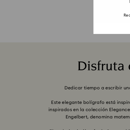
Rea
Disfruta
Dedicar tiempo a escribir u
Este elegante bolígrafo está inspi
inspirados en la colección Elegance
Engelbert, denomina matemág