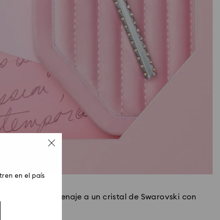
ren en el país
grafo es un homenaje a un cristal de Swarovski con