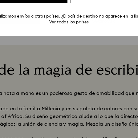
Visita la tienda
lizamos envíos a otros países. ¿El país de destino no aparece en la li
Swarovski
Ver todos los países
 de la magia de escrib
Title:
na nota a mano es un poderoso gesto de amabilidad que m
rado en la familia Millenia y en su paleta de colores co
 of Africa. Su diseño geométrico alude a lo que la direc
ico: la unión de ciencia y magia. Mezcla un diseño úni