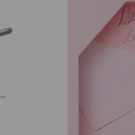
line
o