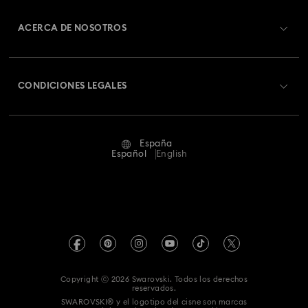
Registrarse
Saldo de la tarjeta regalo
ACERCA DE NOSOTROS
Swarovski Club
Envío
Acerca de Swarovski
Swarovski Crystal Society (SCS)
Cambios y devoluciones
CONDICIONES LEGALES
Trabaja con nosotros
Estado de la reparación
Condiciones De Uso
Alumni Community
España
Contacto
Terminos & Condiciones
Español
English
Para profesionales
Guía de tamaños
Política De Privacidad
Mapa Web
Buscador de tiendas
Pie De Imprenta
Swarovski Created Diamonds
Reserva una cita
Información sobre REACH
Kristallwelten
Copyright ⓒ 2026 Swarovski. Todos los derechos
Declaración de consentimiento de protección de datos
reservados.
Code of Conduct & Policies
SWAROVSKI® y el logotipo del cisne son marcas