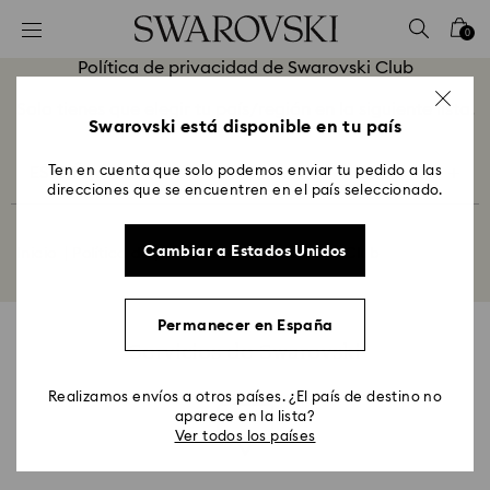
Accesskeys list
0
0 - Header
Política de privacidad de Swarovski Club
1 - Main content
Solo tienes que elegir tu país/región en la siguiente lista.
2 - Footer
Swarovski está disponible en tu país
ESPAÑA
Ten en cuenta que solo podemos enviar tu pedido a las
direcciones que se encuentren en el país seleccionado.
Cambiar a Estados Unidos
Inicio
Política de privacidad de Swarovski Club
Permanecer en España
Servicios de Swarovski
Realizamos envíos a otros países. ¿El país de destino no
aparece en la lista?
Ver todos los países