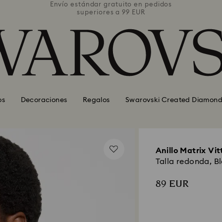
pedidos
Envío estándar gratuito en pedidos
Envío 
superiores a 99 EUR
os
Decoraciones
Regalos
Swarovski Created Diamond
Anillo Matrix Vit
Talla redonda, B
89 EUR