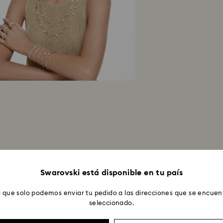
de las directrices
días laborales has
pago usado para re
reembolso complet
fecha de franqueo
Devoluciónes por 
procesarán median
7 días laborables e
Swarovski está disponible en tu país
 que solo podemos enviar tu pedido a las direcciones que se encuent
seleccionado.