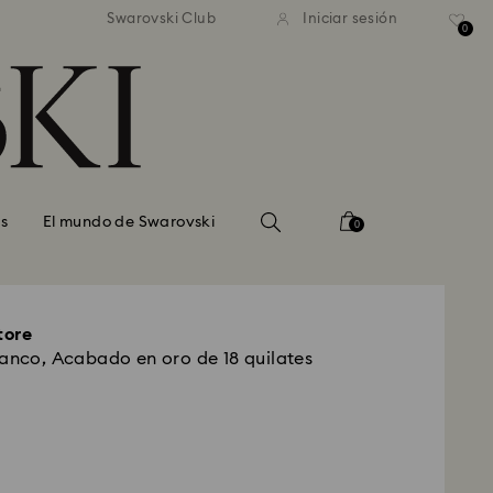
estándar gratuito en pedidos
Envío estándar gratuito en
Swarovski Club
Iniciar sesión
superiores a 99 EUR
superiores a 99 EUR
0
s
El mundo de Swarovski
0
tore
lanco, Acabado en oro de 18 quilates