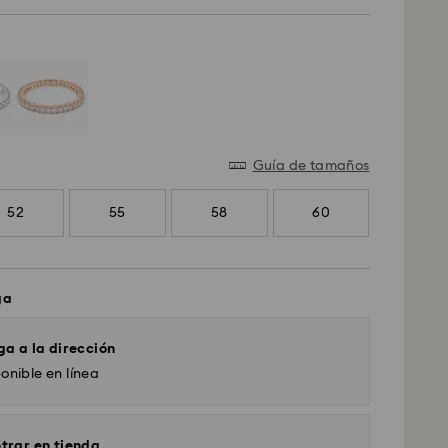
Guía de tamaños
52
55
58
60
ga
ga a la dirección
onible en línea
trar en tienda