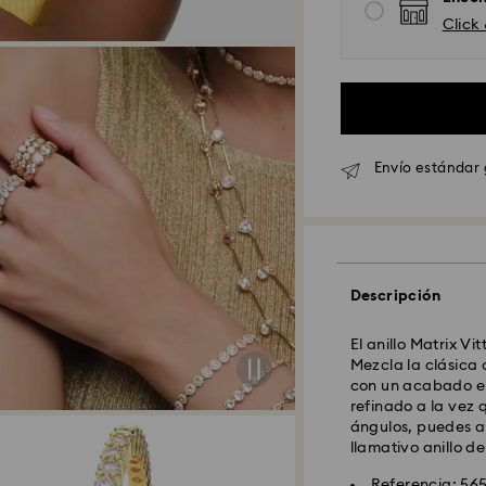
Click
Envío Standard - 
Los pedidos realiz
Envío estándar 
serán procesados 
Tiempo de envío e
procesamiento y e
Coste envío están
Envío estándar gr
Descripción
Envío Exprés - Fed
El anillo Matrix Vi
Mezcla la clásica
Los pedidos realiz
con un acabado en
serán procesados 
refinado a la vez 
Tiempo de envío ex
ángulos, puedes ap
procesamiento y e
llamativo anillo d
Costo envío exprés
Referencia: 56