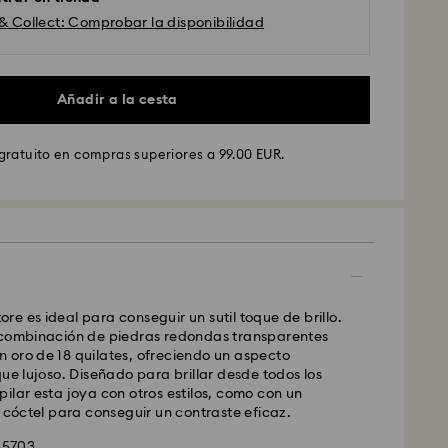
 & Collect: Comprobar la disponibilidad
GLS
Añadir a la cesta
ados de lunes a viernes antes de las 10:00h CET
gratuito en compras superiores a 99.00 EUR.
y enviados el mismo día laboral.
stándar: 4 días laborables después del
nvío.
(5-6 días a las Islas Baleares)
dar: EUR 6.95
atuito por compras superiores a: EUR 99
Ex
ttore es ideal para conseguir un sutil toque de brillo.
 combinación de piedras redondas transparentes
ados de lunes a viernes antes de las 14:30h CET
 oro de 18 quilates, ofreciendo un aspecto
y enviados el mismo día laboral.
que lujoso. Diseñado para brillar desde todos los
prés: 1-2 días laborables después del
ilar esta joya con otros estilos, como con un
nvío.
e cóctel para conseguir un contraste eficaz.
 : EUR 19
55703