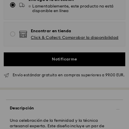
Lamentablemente, este producto no está
disponible en línea
Encontrar en tienda
Click & Collect: Comprobar la disponibilidad
Envío Standard - GLS
Notificarme
Los pedidos realizados de lunes a viernes antes de las
10:00h CET serán procesados y enviados el mismo día
laboral.
Envío estándar gratuito en compras superiores a 99.00 EUR.
Tiempo de envío estándar: 4 días laborables después
del procesamiento y envío.
(5-6 días a las Islas
Baleares)
Coste envío estándar: EUR 6.95
Envío estándar gratuito por compras superiores a:
EUR 99
Descripción
Envío Exprés - FedEx
Una celebración de la feminidad y la técnica
artesanal experta. Este diseño incluye un par de