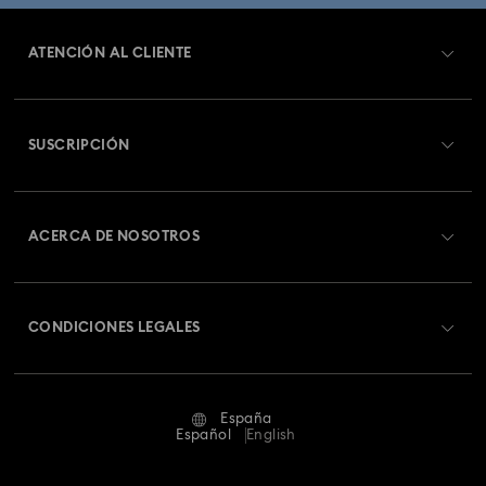
ATENCIÓN AL CLIENTE
Información general del servicio al cliente
SUSCRIPCIÓN
Estado del pedido
Registrarse
Saldo de la tarjeta regalo
ACERCA DE NOSOTROS
Swarovski Club
Envío
Acerca de Swarovski
Swarovski Crystal Society (SCS)
Cambios y devoluciones
CONDICIONES LEGALES
Trabaja con nosotros
Estado de la reparación
Condiciones De Uso
Alumni Community
España
Contacto
Terminos & Condiciones
Español
English
Para profesionales
Guía de tamaños