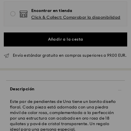
Encontrar en tienda
Click & Collect: Comprobar la disponibilidad
Envío Standard - GLS
Los pedidos realizados de lunes a viernes antes de las
Añadir a la cesta
10:00h CET serán procesados y enviados el mismo día
laboral.
Tiempo de envío estándar: 4 días laborables después
Envío estándar gratuito en compras superiores a 99.00 EUR.
del procesamiento y envío.
(5-6 días a las Islas
Baleares)
Coste envío estándar: EUR 6.95
Envío estándar gratuito por compras superiores a:
EUR 99
Descripción
Envío Exprés - FedEx
Este par de pendientes de Una tiene un bonito diseño
floral. Cada pieza está adornada con una piedra
Los pedidos realizados de lunes a viernes antes de las
móvil de color rosa, complementada a la perfección
14:30h CET serán procesados y enviados el mismo día
por una estructura con acabado en oro rosa de 18
laboral.
quilates y pavé de cristal transparente. Un regalo
Tiempo de envío exprés: 1-2 días laborables después
ideal para una persona especial.