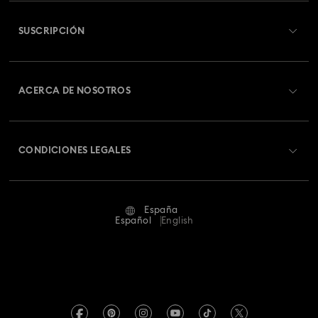
Información general del servicio al cliente
SUSCRIPCIÓN
Estado del pedido
Registrarse
Saldo de la tarjeta regalo
ACERCA DE NOSOTROS
Swarovski Club
Envío
Acerca de Swarovski
Swarovski Crystal Society (SCS)
Cambios y devoluciones
CONDICIONES LEGALES
Trabaja con nosotros
Estado de la reparación
Condiciones De Uso
Alumni Community
España
Contacto
Terminos & Condiciones
Español
English
Para profesionales
Guía de tamaños
Política De Privacidad
Mapa Web
Buscador de tiendas
Pie De Imprenta
Swarovski Created Diamonds