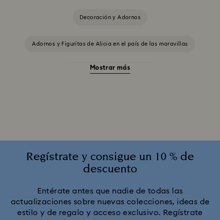
Decoración y Adornos
Adornos y Figuritas de Alicia en el país de las maravillas
Mostrar más
Colección de Aladdin de Disney
Colección de porcelana Swarovski x Rosenthal
Decoraciones Idyllia
Decoración y figuras de La Bella y la Bestia
Regístrate y consigue un 10 % de
descuento
Figuras Disney en cristal
Figuras de Star Wars
Entérate antes que nadie de todas las
actualizaciones sobre nuevas colecciones, ideas de
Figuras y adornos de El rey león
estilo y de regalo y acceso exclusivo. Regístrate