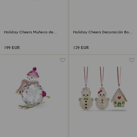
Holiday Cheers Muñeco de
Holiday Cheers Decoración Bola
nieve Dulcis
Árbol y Muñeco de nieve
199 EUR
129 EUR