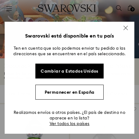
Accesskeys list
0
0 - Header
1 - Main content
2 - Footer
Swarovski está disponible en tu país
3 - Filter
Ten en cuenta que solo podemos enviar tu pedido a las
direcciones que se encuentren en el país seleccionado.
4 - Search results
Decoración y Adornos de Muñecos de Nieve
Cambiar a Estados Unidos
Encuentra tus adornos de muñeco de nieve favoritos en nuestra encantadora
colección...
Leer más
Permanecer en España
7 resultados
Filtros
Ordenar
Filtros
Ordenar
Realizamos envíos a otros países. ¿El país de destino no
aparece en la lista?
Ver todos los países