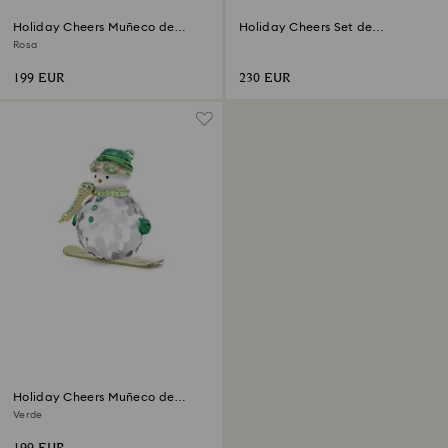
Holiday Cheers Muñeco de
Holiday Cheers Set de
nieve dulcis
decoraciones Pan de jengibre
Rosa
199 EUR
230 EUR
Holiday Cheers Muñeco de
nieve dulcis
Verde