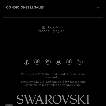
Decoración y Adornos de Pan de Jengibre
Swarovski Crystal Society (SCS)
Cambios y devoluciones
CONDICIONES LEGALES
Trabaja con nosotros
Decoración y Adornos de Papá Noel
Estado de la reparación
Condiciones De Uso
Alumni Community
Decoración y adornos de renos
España
Contacto
Terminos & Condiciones
Español
English
Para profesionales
Figuras de Mariposas de Cristal
Regalos para el hogar
Guía de tamaños
Política De Privacidad
Mapa Web
Buscador de tiendas
Pie De Imprenta
Swarovski Created Diamonds
Reserva una cita
Información sobre REACH
Kristallwelten
Copyright ⓒ 2026 Swarovski. Todos los derechos
Declaración de consentimiento de protección de datos
reservados.
Code of Conduct & Policies
SWAROVSKI® y el logotipo del cisne son marcas
comerciales registradas de Swarovski AG.
Whistleblowing
Desistir del contrato aquí