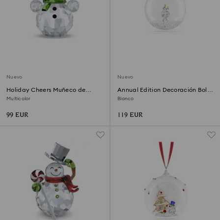
Nuevo
Nuevo
Holiday Cheers Muñeco de
Annual Edition Decoración Bola
nieve mecedor
2026
Multicolor
Blanco
99 EUR
119 EUR