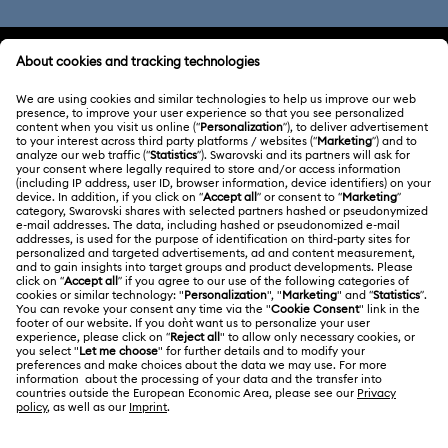
ATENCIÓN AL CLIENTE
Información general del servicio al cliente
ACERCA DE NOSOTROS
Saldo de la tarjeta regalo
Acerca de Swarovski
Estado de la reparación
CONDICIONES LEGALES
Trabaja con nosotros
Contacto
Condiciones De Uso
Alumni Community
Guía de tamaños
Otros países/regiones
Terminos & Condiciones
English
Deutsch
Español
Français
Para profesionales
Buscador de tiendas
Política De Privacidad
Mapa Web
Consentimiento De Cookies
Swarovski Created Diamonds