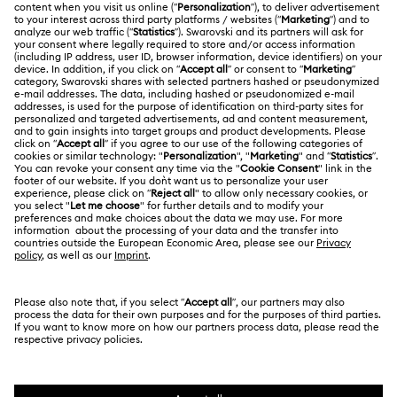
ACERCA DE NOSOTROS
Saldo de la tarjeta regalo
Acerca de Swarovski
Estado de la reparación
CONDICIONES LEGALES
Trabaja con nosotros
Contacto
Condiciones De Uso
Alumni Community
Guía de tamaños
Otros países/regiones
Terminos & Condiciones
English
Deutsch
Español
Français
Para profesionales
Buscador de tiendas
Política De Privacidad
Mapa Web
Consentimiento De Cookies
Swarovski Created Diamonds
Pie De Imprenta
Kristallwelten
Copyright ⓒ 2026 Swarovski. Todos los derechos
Información sobre REACH
reservados.
Code of Conduct & Policies
SWAROVSKI® y el logotipo del cisne son marcas
comerciales registradas de Swarovski AG.