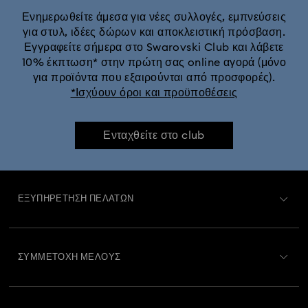
Ενημερωθείτε άμεσα για νέες συλλογές, εμπνεύσεις
για στυλ, ιδέες δώρων και αποκλειστική πρόσβαση.
Εγγραφείτε σήμερα στο Swarovski Club και λάβετε
10% έκπτωση* στην πρώτη σας online αγορά (μόνο
για προϊόντα που εξαιρούνται από προσφορές).
*Ισχύουν όροι και προϋποθέσεις
Ενταχθείτε στο club
ΕΞΥΠΗΡΈΤΗΣΗ ΠΕΛΑΤΏΝ
Περιγραφή Εξυπηρέτησης Πελατών
ΣΥΜΜΕΤΟΧΉ ΜΈΛΟΥΣ
Κατάσταση παραγγελίας
Εγγραφή
Υπόλοιπο Δωροκάρτας