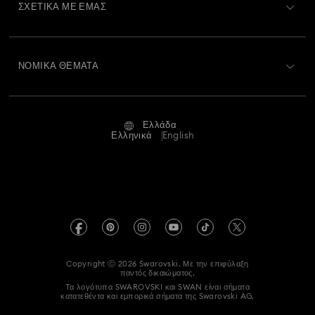
ΣΧΕΤΙΚΆ ΜΕ ΕΜΆΣ
Swarovski Club
Αποστολή
Σχετικά με τη Swarovski
Swarovski Crystal Society (SCS)
Επιστροφές και Αλλαγές
ΝΟΜΙΚΆ ΘΈΜΑΤΑ
Θέσεις εργασίας και σταδιοδρομία
Κατάσταση επισκευής
Όροι Χρήσης
Alumni Community
Ελλάδα
Επικοινωνία
Όροι και προϋποθέσεις
Ελληνικά
English
Για Επαγγελματίες
Οδηγός μεγεθών
Πολιτική Απορρήτου
Χάρτης ιστότοπου
Αναζήτηση καταστημάτων
Στοιχεία έκδοσης
Swarovski Created Diamonds
Πληροφορίες για τον κανονισμό REACH
Kristallwelten
Copyright ⓒ 2026 Swarovski. Με την επιφύλαξη
Accessibility statement
παντός δικαιώματος.
Code of Conduct & Policies
Τα λογότυπα SWAROVSKI και SWAN είναι σήματα
κατατεθέντα και εμπορικά σήματα της Swarovski AG.
Δήλωση συγκατάθεσης για την προστασία δεδομένων