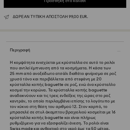
Προσθήκη στο καλάθι
ΔΩΡΕΑΝ ΤΥΠΙΚΗ ΑΠΟΣΤΟΛΗ 99,00 EUR.
Περιγραφή
Η κομψότητα ενισχύεται με κρύσταλλα σε αυτό το ρολόι
που αντλεί έμπνευση από τα κοσμήματα. Η κάσα των
Κανονική αποστολή - GLS
25 mm από ανοξείδωτο ατσάλι διαθέτει φινίρισμα σε ροζ
χρυσό τόνο και περιβάλλεται από στεφάνη με 20
κρύσταλλα κοπής baguette σε ροζ, ενώ ένα κρύσταλλο
Οι παραγγελίες που υποβάλλονται από Δευτέρα έως
κοσμεί την κορώνα. Τα κρύσταλλα κοπής baguette
Παρασκευή έως τις 10:00 CET θα διεκπεραιώνονται και
αναδεικνύουν και τις τρεις ενδείξεις της ώρας στο ροζ
θα αποστέλλονται την ίδια εργάσιμη ημέρα.
καντράν, το οποίο περιλαμβάνει επίσης το λογότυπο με
Εκτιμώμενος χρόνος παράδοσης : 5 εργάσιμες ημέρες
τον κύκνο στη θέση του αριθμού 12. Στον καρπό, το
για την ηπειρωτική Ελλάδα μετά την επεξεργασία και
μπρασελέ σε στυλ άκαμπτου βραχιολιού κοσμείται με 16
αποστολή (6-7 ημέρες για τα νησιά)
κρύσταλλα κοπής baguette και είναι πλήρως
Κόστος κανονικής αποστολής: EUR 6,95
ρυθμιζόμενο για να εξασφαλίζει άνεση. Το ρολόι είναι
Δωρεάν κανονική αποστολή για παραγγελίες άνω των:
Swiss made και ανθεκτικό στο νερό έως τα 50 μέτρα,