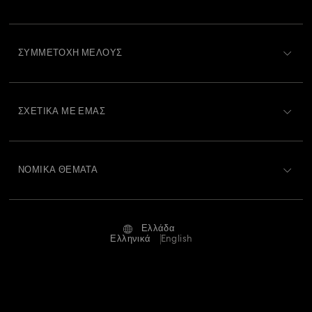
Περιγραφή Εξυπηρέτησης Πελατών
ΣΥΜΜΕΤΟΧΉ ΜΈΛΟΥΣ
Κατάσταση παραγγελίας
Εγγραφή
Υπόλοιπο Δωροκάρτας
ΣΧΕΤΙΚΆ ΜΕ ΕΜΆΣ
Swarovski Club
Αποστολή
Σχετικά με τη Swarovski
Swarovski Crystal Society (SCS)
Επιστροφές και Αλλαγές
ΝΟΜΙΚΆ ΘΈΜΑΤΑ
Θέσεις εργασίας και σταδιοδρομία
Κατάσταση επισκευής
Όροι Χρήσης
Alumni Community
Ελλάδα
Επικοινωνία
Όροι και προϋποθέσεις
Ελληνικά
English
Για Επαγγελματίες
Οδηγός μεγεθών
Πολιτική Απορρήτου
Χάρτης ιστότοπου
Αναζήτηση καταστημάτων
Στοιχεία έκδοσης