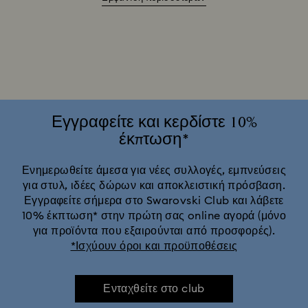
Sublima Collection
Swarovski Classica
Symbolica Collection
Αγγελική συλλογή Una
Αξεσουάρ & φιγούρες του Cheshire Cat
Δώρα για 20ή επέτειο γάμου
Εγγραφείτε και κερδίστε 10%
έκπτωση*
Ετήσιες εκδόσεις & γιορτινά στολίδια
Η συλλογή Vienna
Ενημερωθείτε άμεσα για νέες συλλογές, εμπνεύσεις
για στυλ, ιδέες δώρων και αποκλειστική πρόσβαση.
Κάψουλα συλλογή Ariana Grande x Swarovski
Εγγραφείτε σήμερα στο Swarovski Club και λάβετε
10% έκπτωση* στην πρώτη σας online αγορά (μόνο
Κλασική Συλλογή της Disney
Κολεξιόν Swan
για προϊόντα που εξαιρούνται από προσφορές).
*Ισχύουν όροι και προϋποθέσεις
Σειρά Idyllia
Σειρά Imber
Ενταχθείτε στο club
Συλλογή Alice in Wonderland
Συλλογή Chroma