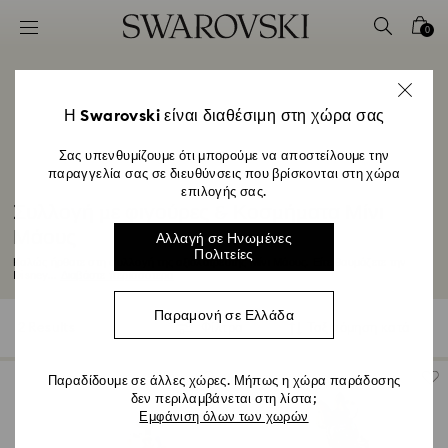
Accesskeys list
0
0 - Επικεφαλίδα
1 - Βασικό περιεχόμενο
2 - Υποσέλιδο
Η Swarovski είναι διαθέσιμη στη χώρα σας
3 - Φίλτρο
Σας υπενθυμίζουμε ότι μπορούμε να αποστείλουμε την
παραγγελία σας σε διευθύνσεις που βρίσκονται στη χώρα
4 - Αποτελέσματα αναζήτησης
επιλογής σας.
Συλλογή με φιγούρες & Κοσμήματα Μίνι
Μάους
Αλλαγή σε Ηνωμένες
Πολιτείες
Καλώς ήρθατε στη συλλογή της αξιολάτρευτης Μίνι Μάους. Είτε θαυμάζετε την
Disney...
Διαβάστε περισσότερα
Παραμονή σε Ελλάδα
2 Results
Φίλτρα
Ταξινόμηση κατά
Φίλτρα
Ταξινόμηση
κατά
Παραδίδουμε σε άλλες χώρες. Μήπως η χώρα παράδοσης
δεν περιλαμβάνεται στη λίστα;
Εμφάνιση όλων των χωρών