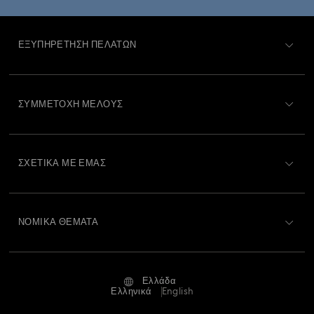
Συλλογή Constella
Συλλογή Curiosa
ΕΞΥΠΗΡΈΤΗΣΗ ΠΕΛΑΤΏΝ
Συλλογή Dextera
Συλλογή Dulcis
Συλλογή Florere
Περιγραφή Εξυπηρέτησης Πελατών
ΣΥΜΜΕΤΟΧΉ ΜΈΛΟΥΣ
Συλλογή Gema
Συλλογή Harmonia
Κατάσταση παραγγελίας
Εγγραφή
Συλλογή Holiday Cheers
Συλλογή Holiday Magic
Υπόλοιπο Δωροκάρτας
ΣΧΕΤΙΚΆ ΜΕ ΕΜΆΣ
Swarovski Club
Συλλογή Hyperbola
Συλλογή Idyllia Lilia
Αποστολή
Σχετικά με τη Swarovski
Swarovski Crystal Society (SCS)
Επιστροφές και Αλλαγές
Συλλογή Lucent
Συλλογή Luna
Συλλογή Matrix
ΝΟΜΙΚΆ ΘΈΜΑΤΑ
Θέσεις εργασίας και σταδιοδρομία
Κατάσταση επισκευής
Συλλογή Matrix Tennis
Συλλογή Matrix Vittore
Όροι Χρήσης
Alumni Community
Ελλάδα
Επικοινωνία
Όροι και προϋποθέσεις
Ελληνικά
English
Συλλογή Mesmera
Συλλογή Millenia
Για Επαγγελματίες