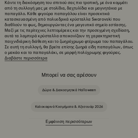
Κάντε τη διακόσμηση του σπιτιού σας πιο τροπική, με ένα κομμάτι
από τη συλλογή μας με στολίδια, δαχτυλίδια και μαγνητάκια με
παπαγάλο. Κάθε φιγούρα παπαγάλου είναι προσεκτικά
κατασκευασμένη από πολυεδρικά κρύσταλλα Swarovski που
διαθλούν το φως, δημιουργώντας ένα μαγευτικό σημείο εστίασης.
Μαζί με τις περίτεχνες λεπτομέρειες και την προσεγμένη σχεδίαση,
αυτά τα λαμπερά κρύσταλλα απεικονίζουν τη χαρακτηριστική
παιχνιδιάρικη διάθεση και το ζωηρόχρωμο φτέρωμα του παπαγάλου.
Σε αυτή τη συλλογή, θα βρείτε επίσης ζωηρά είδη παπαγάλων, όπως
ο μακάο και το παπαγαλάκι, σε μορφή πολύχρωμης φιγούρας.
Διαβάστε περισσότερα
Μπορεί να σας αρέσουν
Δώρα & Διακοσμητικά Halloween
Καλοκαιρινά Κοσμήματα & Αξεσουάρ 2026
Εμφάνιση περισσότερων
Sublima Collection
Swarovski Classica