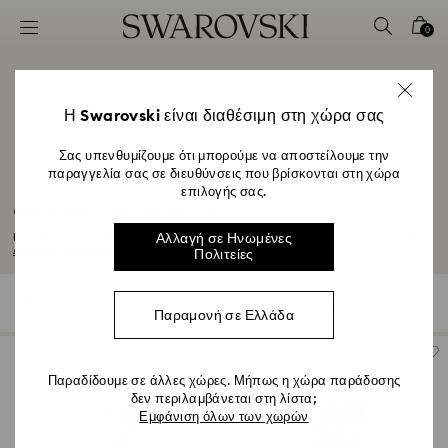
Accesskeys list
0
0 - Επικεφαλίδα
1 - Βασικό περιεχόμενο
2 - Υποσέλιδο
Η Swarovski είναι διαθέσιμη στη χώρα σας
3 - Φίλτρο
Σας υπενθυμίζουμε ότι μπορούμε να αποστείλουμε την
παραγγελία σας σε διευθύνσεις που βρίσκονται στη χώρα
4 - Αποτελέσματα αναζήτησης
επιλογής σας.
Φιγούρες παπαγάλων
Προσθέστε παιχνιδιάρικες πινελιές στο σπίτι σας με μια ζωηρή φιγούρα ή στολίδι...
Αλλαγή σε Ηνωμένες
Διαβάστε περισσότερα
Πολιτείες
4 Results
Φίλτρα
Ταξινόμηση κατά
Φίλτρα
Ταξινόμηση
Παραμονή σε Ελλάδα
κατά
Παραδίδουμε σε άλλες χώρες. Μήπως η χώρα παράδοσης
δεν περιλαμβάνεται στη λίστα;
Εμφάνιση όλων των χωρών