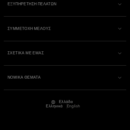
ΕΞΥΠΗΡΈΤΗΣΗ ΠΕΛΑΤΏΝ
Συλλογή Dextera
Συλλογή Dulcis
Συλλογή Florere
Περιγραφή Εξυπηρέτησης Πελατών
ΣΥΜΜΕΤΟΧΉ ΜΈΛΟΥΣ
Συλλογή Gema
Συλλογή Harmonia
Κατάσταση παραγγελίας
Εγγραφή
Συλλογή Holiday Cheers
Συλλογή Holiday Magic
Υπόλοιπο Δωροκάρτας
ΣΧΕΤΙΚΆ ΜΕ ΕΜΆΣ
Swarovski Club
Συλλογή Hyperbola
Συλλογή Idyllia Lilia
Αποστολή
Σχετικά με τη Swarovski
Swarovski Crystal Society (SCS)
Επιστροφές και Αλλαγές
Συλλογή Lucent
Συλλογή Luna
Συλλογή Matrix
ΝΟΜΙΚΆ ΘΈΜΑΤΑ
Θέσεις εργασίας και σταδιοδρομία
Κατάσταση επισκευής
Συλλογή Matrix Tennis
Συλλογή Matrix Vittore
Όροι Χρήσης
Alumni Community
Ελλάδα
Επικοινωνία
Όροι και προϋποθέσεις
Ελληνικά
English
Συλλογή Mesmera
Συλλογή Millenia
Για Επαγγελματίες
Οδηγός μεγεθών
Πολιτική Απορρήτου
Συλλογή Numina
Συλλογή Orbita
Συλλογή Signum
Χάρτης ιστότοπου