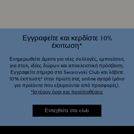
Symbolica Collection
Αγγελική συλλογή Una
Αξεσουάρ & φιγούρες του Cheshire Cat
Δώρα για 20ή επέτειο γάμου
Εγγραφείτε και κερδίστε 10%
έκπτωση*
Ετήσιες εκδόσεις & γιορτινά στολίδια
Η συλλογή Vienna
Ενημερωθείτε άμεσα για νέες συλλογές, εμπνεύσεις
για στυλ, ιδέες δώρων και αποκλειστική πρόσβαση.
Κάψουλα συλλογή Ariana Grande x Swarovski
Εγγραφείτε σήμερα στο Swarovski Club και λάβετε
10% έκπτωση* στην πρώτη σας online αγορά (μόνο
Κλασική Συλλογή της Disney
Κολεξιόν Swan
για προϊόντα που εξαιρούνται από προσφορές).
*Ισχύουν όροι και προϋποθέσεις
Σειρά Idyllia
Σειρά Imber
Ενταχθείτε στο club
Συλλογή Alice in Wonderland
Συλλογή Chroma
Συλλογή Constella
Συλλογή Curiosa