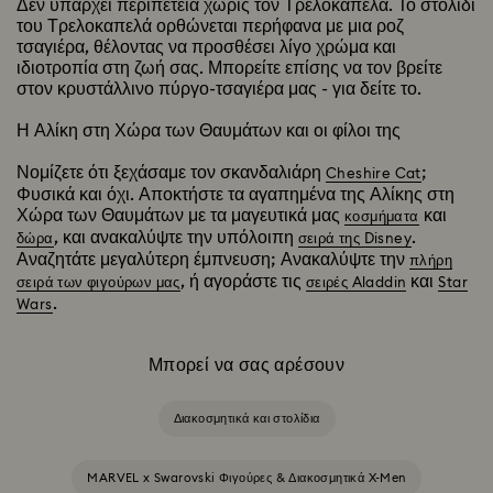
Δεν υπάρχει περιπέτεια χωρίς τον Τρελοκαπελά. Το στολίδι
του Τρελοκαπελά ορθώνεται περήφανα με μια ροζ
τσαγιέρα, θέλοντας να προσθέσει λίγο χρώμα και
ιδιοτροπία στη ζωή σας. Μπορείτε επίσης να τον βρείτε
στον κρυστάλλινο πύργο-τσαγιέρα μας - για δείτε το.
Η Αλίκη στη Χώρα των Θαυμάτων και οι φίλοι της
Νομίζετε ότι ξεχάσαμε τον σκανδαλιάρη
;
Cheshire Cat
Φυσικά και όχι. Αποκτήστε τα αγαπημένα της Αλίκης στη
Χώρα των Θαυμάτων με τα μαγευτικά μας
και
κοσμήματα
, και ανακαλύψτε την υπόλοιπη
.
δώρα
σειρά της Disney
Αναζητάτε μεγαλύτερη έμπνευση; Ανακαλύψτε την
πλήρη
, ή αγοράστε τις
και
σειρά των φιγούρων μας
σειρές Aladdin
Star
.
Wars
Μπορεί να σας αρέσουν
Διακοσμητικά και στολίδια
MARVEL x Swarovski Φιγούρες & Διακοσμητικά X-Men