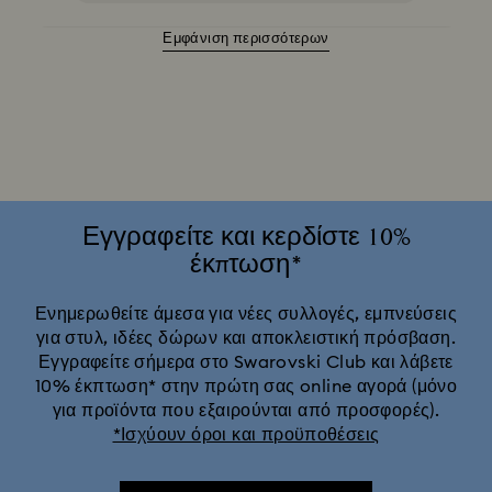
Εμφάνιση περισσότερων
Ανοιξιάτικα/Καλοκαιρινά Είδη Σερβιρίσματος & Διακόσμηση Τραπεζιού
Εξωτερικού Χώρου
Διακοσμητικά Idyllia
Διακοσμητικά και Φιγούρες Shrek
Διακοσμητικά και Φιγούρες «Η Πεντάμορφη και το Τέρας»
Δώρα και στολίδια Universal Studios
Εγγραφείτε και κερδίστε 10%
έκπτωση*
Συλλογή Πορσελάνης Swarovski x Rosenthal
Ενημερωθείτε άμεσα για νέες συλλογές, εμπνεύσεις
για στυλ, ιδέες δώρων και αποκλειστική πρόσβαση.
Φιγούρες & Διακοσμητικά του Βασιλιά των Λιονταριών
Εγγραφείτε σήμερα στο Swarovski Club και λάβετε
10% έκπτωση* στην πρώτη σας online αγορά (μόνο
Φιγούρες & Στολίδια Disney x Swarovski Γουίνι το Αρκουδάκι
για προϊόντα που εξαιρούνται από προσφορές).
*Ισχύουν όροι και προϋποθέσεις
Φιγούρες Aladdin Disney
Φιγούρες Star Wars