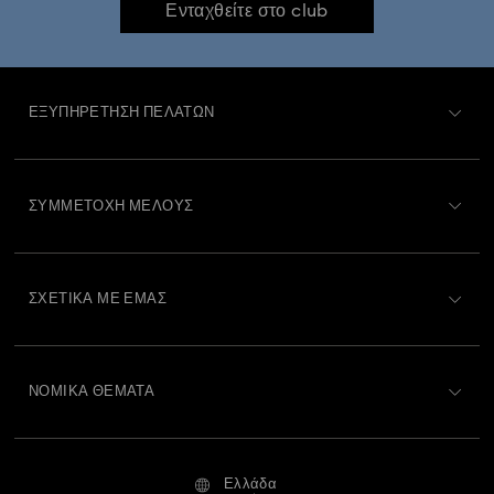
Ενταχθείτε στο club
Χαρακτήρες και φιγούρες Disney
Housewarming and Home Gifts
ΕΞΥΠΗΡΈΤΗΣΗ ΠΕΛΑΤΏΝ
Διακοσμητικά και στολίδια Άγιος Βασίλης
Περιγραφή Εξυπηρέτησης Πελατών
ΣΥΜΜΕΤΟΧΉ ΜΈΛΟΥΣ
Διακοσμητικά και στολίδια από μελόψωμο
Κατάσταση παραγγελίας
Εγγραφή
Διακοσμητικά και στολίδια με αστέρι
Υπόλοιπο Δωροκάρτας
ΣΧΕΤΙΚΆ ΜΕ ΕΜΆΣ
Swarovski Club
Διακοσμητικά και στολίδια με ταράνδους
Αποστολή
Σχετικά με τη Swarovski
Swarovski Crystal Society (SCS)
Επιστροφές και Αλλαγές
Διακοσμητικά και στολίδια χιονάνθρωποι
ΝΟΜΙΚΆ ΘΈΜΑΤΑ
Θέσεις εργασίας και σταδιοδρομία
Κατάσταση επισκευής
Στολίδια και διακοσμητικά Καρυοθραύστης
Όροι Χρήσης
Alumni Community
Ελλάδα
Επικοινωνία