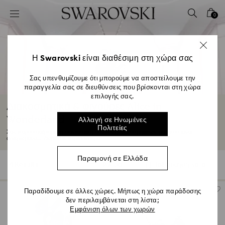
Accesskeys list
0
0 - Επικεφαλίδα
1 - Βασικό περιεχόμενο
2 - Υποσέλιδο
Η Swarovski είναι διαθέσιμη στη χώρα σας
3 - Φίλτρο
Σας υπενθυμίζουμε ότι μπορούμε να αποστείλουμε την
παραγγελία σας σε διευθύνσεις που βρίσκονται στη χώρα
4 - Αποτελέσματα αναζήτησης
επιλογής σας.
Διακοσμητικά & φιγούρες Alice in
Wonderland
Αλλαγή σε Ηνωμένες
Πολιτείες
Σας παρουσιάζουμε τη φανταστική συλλογή διακοσμητικών μας που είναι
αφιερωμένα...
Διαβάστε περισσότερα
Παραμονή σε Ελλάδα
4 Results
Φίλτρα
Ταξινόμηση κατά
Φίλτρα
Ταξινόμηση
κατά
Παραδίδουμε σε άλλες χώρες. Μήπως η χώρα παράδοσης
δεν περιλαμβάνεται στη λίστα;
Εμφάνιση όλων των χωρών