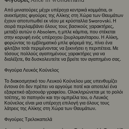
Φιγούρες Alice in Wonderland
Από μινιατούρες μέχρι υπέροχα κεντρικά κομμάτια, οι
ανεκτίμητες φιγούρες της Αλίκης στη Χώρα των Θαυμάτων
έχουν αποτυπωθεί εκ νέου με κρύσταλλα Swarovski. Η
σειρά περιλαμβάνει όλους τους βασικούς χαρακτήρες,
μεταξύ αυτών ο Absolem, η μπλε κάμπια, που στέκεται
στην κορυφή ενός υπέροχου ζουρλομανίταρου. Η Αλίκη,
φορώντας το εμβληματικό μπλε φόρεμά της, πίνει ένα
φλιτζάνι τσάι περιμένοντας να ξεκινήσει η περιπέτεια. Με
τόσους πολλούς αγαπημένους χαρακτήρες για να
διαλέξετε, θα δυσκολευτείτε να βρείτε τον αγαπημένο σας.
Φιγούρα Λευκός Κούνελος
Το διακοσμητικό του Λευκού Κούνελου μας υπενθυμίζει
έντονα ότι δεν πρέπει να αργούμε ποτέ και αποτελεί ένα
εξαιρετικό αξεσουάρ γραφείου. Ολοκληρώνεται με το ρολόι
τσέπης, το παπιγιόν και την ομπρέλα του, ο Λευκός
Κούνελος είναι μια υπέροχη επιλογή για όλους τους
λάτρεις της Αλίκης στη Χώρα των Θαυμάτων.
Φιγούρες Τρελοκαπελά