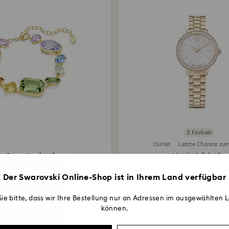
3 Farben
Outlet
Letzte Chance zu
Gema Armband
Matrix 3-link Uhr
dene Schliffe, Mehrfarbig...
Schweizer Produktion.
Der Swarovski Online-Shop ist in Ihrem Land verfügbar
230 EUR
168 EUR
ie bitte, dass wir Ihre Bestellung nur an Adressen im ausgewählten L
können.