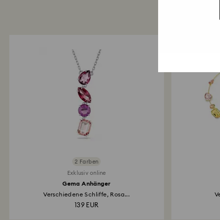
2 Farben
Exklusiv online
Gema Anhänger
Verschiedene Schliffe, Rosa...
V
139 EUR