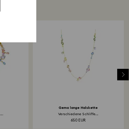
Gema lange Halskette
..
Verschiedene Schliffe...
650 EUR