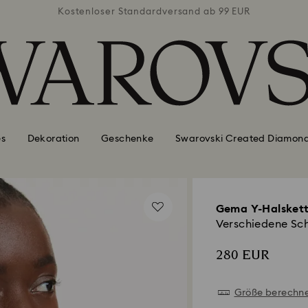
ab 99 EUR
Kostenloser Standardversand ab 99 EUR
Kostenlo
es
Dekoration
Geschenke
Swarovski Created Diamon
Gema Y-Halsket
Verschiedene Sch
280 EUR
Größe berechn