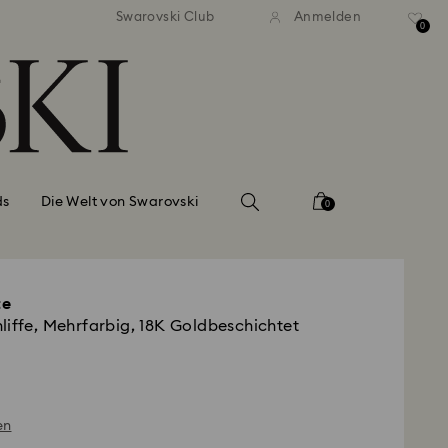
ser Standardversand ab 99 EUR
Kostenloser Standardversand 
Swarovski Club
Anmelden
0
ds
Die Welt von Swarovski
0
te
liffe, Mehrfarbig, 18K Goldbeschichtet
en