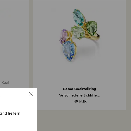
m Kauf
Gema Cocktailring
..
Verschiedene Schliffe...
149 EUR
and liefern