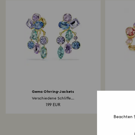
Gema Ohrring-Jackets
Verschiedene Schliffe...
Verschie
199 EUR
Beachten S