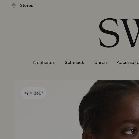
ser Standardversand ab 99 EUR
Kostenloser Standardversand 
Stores
Liste Tastaturkürzel
0 - Header
1 - Hauptinhalt
2 - Footer
Neuheiten
Schmuck
Uhren
Accessoir