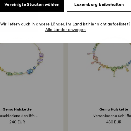
Vorschläge für Sie
Vereinigte Staaten wählen
Luxemburg beibehalten
Wir liefern auch in andere Länder. Ihr Land ist hier nicht aufgelistet?
Alle Länder anzeigen
Gema Halskette
Gema Halskette
erschiedene Schliffe...
Verschiedene Schliffe.
240 EUR
480 EUR