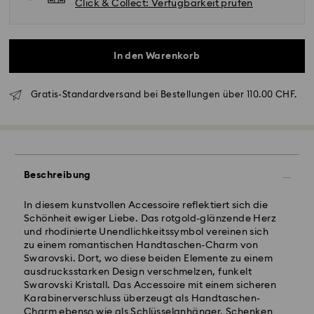
Click & Collect: Verfügbarkeit prüfen
In den Warenkorb
Gratis-Standardversand bei Bestellungen über 110.00 CHF.
Standardversand - SwissPost
Beschreibung
Bestellungen, die montags bis freitags bis spätestens
17:00 Uhr MEZ eingehen, werden am gleichen
In diesem kunstvollen Accessoire reflektiert sich die
Werktag bearbeitet und versendet.
Schönheit ewiger Liebe. Das rotgold-glänzende Herz
Lieferzeit bei Standardversand: 2 Arbeitstage nach
und rhodinierte Unendlichkeitssymbol vereinen sich
Bearbeitung und Versand
zu einem romantischen Handtaschen-Charm von
Standard Versandkosten: CHF 8.95
Swarovski. Dort, wo diese beiden Elemente zu einem
Kostenloser Standardversand bei einem Einkauf über:
ausdrucksstarken Design verschmelzen, funkelt
CHF 110.00
Swarovski Kristall. Das Accessoire mit einem sicheren
Karabinerverschluss überzeugt als Handtaschen-
Swarovski Kristall ist ein empfindliches Material, das
Charm ebenso wie als Schlüsselanhänger. Schenken
Postfächer, APO- und FPO-Adressen können nicht