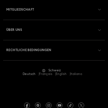
Übersicht zum Kundenservice
MITGLIEDSCHAFT
Auftragsstatus
Registrieren
Geschenkkarten-Guthaben
ÜBER UNS
Swarovski Club
Versand
Über Swarovski
Swarovski Crystal Society (SCS)
Retouren und Umtausch
RECHTLICHE BEDINGUNGEN
Stellen & Karriere
Reparaturstatus
Nutzungsbedingungen
Alumni Community
Schweiz
Kontakt
AGB
Deutsch
Français
English
Italiano
Für Geschäftskunden
Größe berechnen
Datenschutz
Sitemap
Store-Finder
Impressum
Swarovski Created Diamonds
Termin buchen