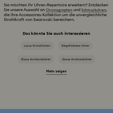
Sie möchten Ihr Uhren-Repertoire erweitern? Entdecken
Sie unsere Auswahl an
und
,
Chronographen
Schmuckuhren
die Ihre Accessoires-Kollektion um die unvergleichliche
Strahlkraft von Swarovski bereichern.
Das könnte Sie auch interessieren
Luxus-Kristalluhren
Beigefarbene Uhren
Blaue Armbanduhren
Graue Armbanduhren
Mehr zeigen
Grüne Uhren
Rote Armbanduhren
Schwarze Armbanduhren
Silberfarbene Armbanduhren
Uhren in Pink
Weiße Uhren
Attract Uhrenkollektion