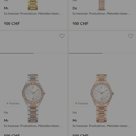
Neu
Neu
Matrix date Uhr
Dextera octagon Uhr
Schweizer Produktion, Metallarmband,
Schweizer Produktion, Metallarmband,
Goldfarben, Vergoldetes Finish
Roséfarben, Roségoldfarbenes Finish
500 CHF
500 CHF
4 Farben
4 Farben
Neu
Neu
Matrix date Uhr
Matrix date Uhr
Schweizer Produktion, Metallarmband,
Schweizer Produktion, Metallarmband,
Roséfarben, Metallmix
Roséfarben, Roségoldfarbenes Finish