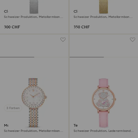
Clarica Uhr
Clarica Uhr
Schweizer Produktion, Metallarmband,
Schweizer Produktion, Metallarmband,
Silberfarben, Edelstahl
Goldfarben, Vergoldetes Finish
300 CHF
350 CHF
3 Farben
Matrix tennis 7-link Uhr
Teddy Uhr
Schweizer Produktion, Metallarmband,
Schweizer Produktion, Lederarmband,
Roséfarben, Metallmix
Rosa, Roségoldfarbenes Finish