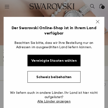
Liste Tastaturkürzel
0
0 - Header
1 - Hauptinhalt
2 - Footer
Der Swarovski Online-Shop ist in Ihrem Land
verfügbar
3 - Filter
4 - Suchergebnisse
Beachten Sie bitte, dass wir Ihre Bestellung nur an
Adressen im ausgewählten Land liefern können.
Zeitlose Uhren
Entdecken Sie elegante Kreationen für den Alltag in unserer Kollektion
Vereinigte Staaten wählen
zeitloser...
Mehr lesen
34 Ergebnisse
Filter
Sortieren
Filter
Sortieren
Schweiz beibehalten
Wir liefern auch in andere Länder. Ihr Land ist hier nicht
aufgelistet?
Alle Länder anzeigen