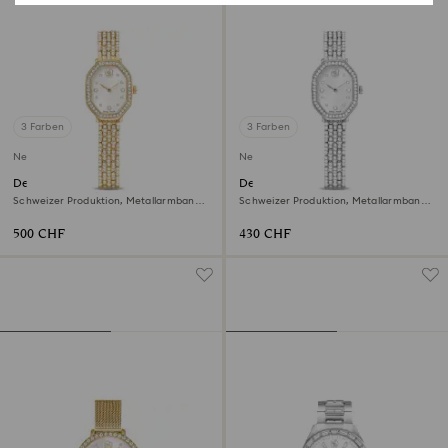
3 Farben
3 Farben
Neu
Neu
Dextera octagon Uhr
Dextera octagon Uhr
Schweizer Produktion, Metallarmband,
Schweizer Produktion, Metallarmband,
Goldfarben, Vergoldetes Finish
Silberfarben, Edelstahl
500 CHF
430 CHF