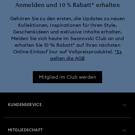
Cosmopolitan Kollektion
Crystal Rock Oval Kollektion
Anmelden und 10 % Rabatt* erhalten
Crystalline Aura Uhrenkollektion
Gehören Sie zu den ersten, die Updates zu neuen
Kollektionen, Inspirationen für Ihren Style,
Geschenkideen und exklusive Inhalte erhalten.
Crystalline Bangle Armbanduhr Kollektion
Melden Sie sich heute im Swarovski Club an und
erhalten Sie 10 % Rabatt* auf Ihren nächsten
Dextera Bangle Kollektion
Online-Einkauf (nur auf Vollpreisprodukte).
*Es
gelten die AGB
Dextera Octagon Uhrenkollektion
Illumina Kollektion
Mitglied im Club werden
Imber Armreif-Uhrenkollektion
Imber Kristalluhren-Kollektion
Imber Oval Uhrenkollektion
KUNDENSERVICE
Matrix Bangle Kollektion
Matrix Octagon Uhrenkollektion
Übersicht zum Kundenservice
MITGLIEDSCHAFT
Matrix Pearl Bangle Uhrenkollektion
Auftragsstatus