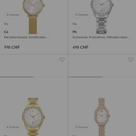
4 Farben
4 Farben
Neu
Neu
Certa Uhr
Matrix date Uhr
Metallarmband, Goldfarben,
Schweizer Produktion, Metallarmband,
Vergoldetes Finish
Silberfarben, Edelstahl
350 CHF
430 CHF
4 Farben
3 Farben