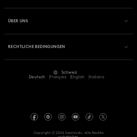
Registrieren
Matrix Tennis Chrono Armbanduhr Kollektion
Geschenkkarten-Guthaben
ÜBER UNS
Swarovski Club
Matrix Tennis Uhrenkollektion
Matrix Uhrenkollektion
Versand
Über Swarovski
Swarovski Crystal Society (SCS)
Retouren und Umtausch
Millenia inspirierte Uhrenkollektion
RECHTLICHE BEDINGUNGEN
Stellen & Karriere
Reparaturstatus
Nutzungsbedingungen
Octea Chrono Kollektion
Sublima Armreifuhren-Kollektion
Alumni Community
Schweiz
Kontakt
AGB
Deutsch
Français
English
Italiano
Sublima Uhrenkollektion
Für Geschäftskunden
Größe berechnen
Datenschutz
Armbanduhren in Champagne Gold-Finish
Sitemap
Store-Finder
Impressum
Swarovski Created Diamonds
Geschenke zum 1. Hochzeitstag
Termin buchen
REACH-Informationen
Kristallwelten
Geschenke zum 11. Hochzeitstag
Roségoldfarbene Uhren
Copyright ⓒ 2026 Swarovski. Alle Rechte
Einwilligungserklärung zum Datenschutz
vorbehalten.