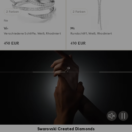
2 Farben
2 Farben
Neu
Vienna Armreif
Matrix Y-Halskette
Verschiedene Schliffe, Weiß, Rhodiniert
Rundschliff, Weiß, Rhodiniert
450 EUR
430 EUR
Swarovski Created Diamonds