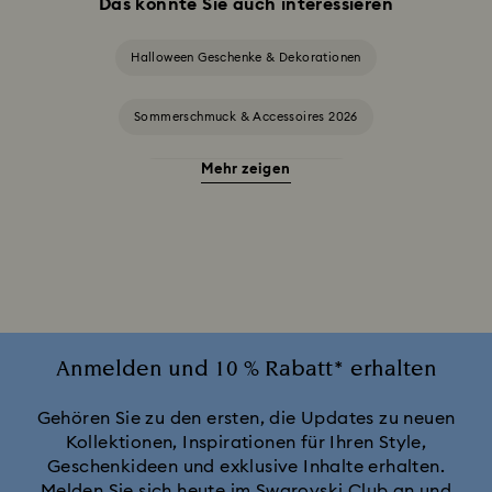
Das könnte Sie auch interessieren
Halloween Geschenke & Dekorationen
Sommerschmuck & Accessoires 2026
Mehr zeigen
Alice in Wonderland Kollektion
Annual Edition Ornamente 2025-2026
Ariana Grande x Swarovski Capsule Collection
Black Panther Figurinen- und Schmuckkollektion
Anmelden und 10 % Rabatt* erhalten
Captain Marvel Figurinen- und Schmuckkollektion
Gehören Sie zu den ersten, die Updates zu neuen
Kollektionen, Inspirationen für Ihren Style,
Geschenkideen und exklusive Inhalte erhalten.
Cheshire Cat Accessoires und Figurinen
Chroma Kollektion
Melden Sie sich heute im Swarovski Club an und