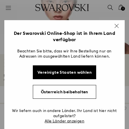
Liste Tastaturkürzel
0
0 - Header
1 - Hauptinhalt
2 - Footer
Der Swarovski Online-Shop ist in Ihrem Land
verfügbar
3 - Filter
4 - Suchergebnisse
Beachten Sie bitte, dass wir Ihre Bestellung nur an
Adressen im ausgewählten Land liefern können.
Brautschmuck & Accessoires für
Hochzeitsgäste
Vereinigte Staaten wählen
Runden Sie Ihren Look mit spektakulärem Swarovski Brautschmuck und
Accessoires...
Mehr lesen
Österreich beibehalten
132 Ergebnisse
Filter
Sortieren
Filter
Sortieren
Wir liefern auch in andere Länder. Ihr Land ist hier nicht
aufgelistet?
Alle Länder anzeigen