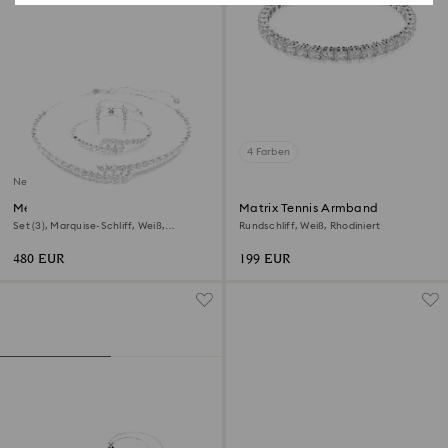
4 Farben
Neu
Mesmera Set
Matrix Tennis Armband
Set (3), Marquise-Schliff, Weiß,
Rundschliff, Weiß, Rhodiniert
Rhodiniert
480 EUR
199 EUR