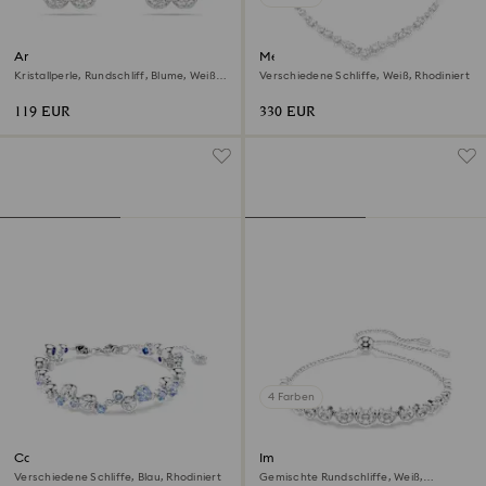
Ariana Grande x Swarovski
Mesmera Halskette
Ohrstecker
Kristallperle, Rundschliff, Blume, Weiß,
Verschiedene Schliffe, Weiß, Rhodiniert
Rhodiniert
119 EUR
330 EUR
4 Farben
Constella Armband
Imber Armband
Verschiedene Schliffe, Blau, Rhodiniert
Gemischte Rundschliffe, Weiß,