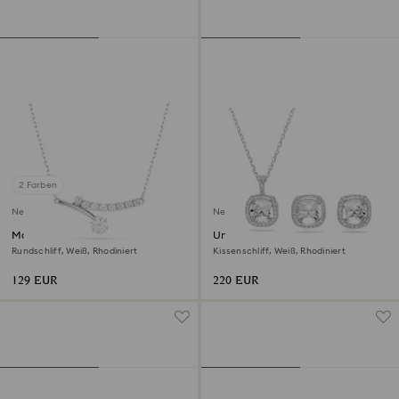
2 Farben
Neu
Neu
Matrix Halskette
Una Angelic Set
Rundschliff, Weiß, Rhodiniert
Kissenschliff, Weiß, Rhodiniert
129 EUR
220 EUR