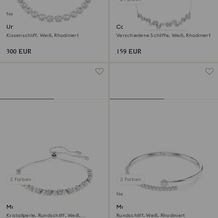
Neu
Una Angelic Halskette
Constella Halskette
Kissenschliff, Weiß, Rhodiniert
Verschiedene Schliffe, Weiß, Rhodiniert
300 EUR
159 EUR
2 Farben
2 Farben
Neu
Matrix Armband
Matrix Armreif
Kristallperle, Rundschliff, Weiß,
Rundschliff, Weiß, Rhodiniert