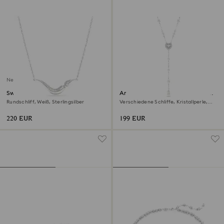
Neu
Swarovski Classica Halskette
Ariana Grande x Swarovski Y-
Halskette
Rundschliff, Weiß, Sterlingsilber
Verschiedene Schliffe, Kristallperle,
Herz, Weiß, Rhodiniert
220 EUR
199 EUR