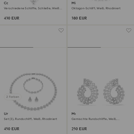
Constella Halskette
Millenia Halskette
Verschiedene Schliffe, Schließe, Weiß,
Oktagon-Schliff, Weiß, Rhodiniert
Rhodiniert
430 EUR
380 EUR
2 Farben
Una Angelic Set
Matrix Kreolen
Set (3), Rundschliff, Weiß, Rhodiniert
Gemischte Rundschliffe, Weiß,
Rhodiniert
450 EUR
250 EUR