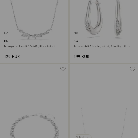
Neu
Neu
Mesmera Halskette
Swarovski Classica Kreolen
Marquise Schliff, Weiß, Rhodiniert
Rundschliff, Klein, Weiß, Sterlingsilber
129 EUR
199 EUR
2 Farben