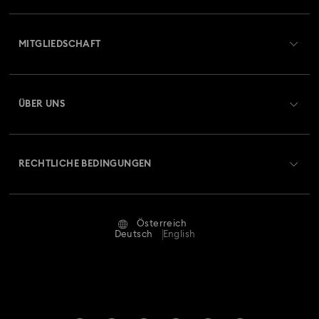
Übersicht zum Kundenservice
MITGLIEDSCHAFT
Auftragsstatus
Registrieren
Geschenkkarten-Guthaben
ÜBER UNS
Swarovski Club
Versand
Über Swarovski
Swarovski Crystal Society (SCS)
Retouren und Umtausch
RECHTLICHE BEDINGUNGEN
Stellen & Karriere
Reparaturstatus
Nutzungsbedingungen
Alumni Community
Österreich
Kontakt
AGB
Deutsch
English
Für Geschäftskunden
Größe berechnen
Datenschutz
Sitemap
Store-Finder
Impressum
Swarovski Created Diamonds