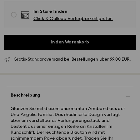
Im Store finden
Click & Collect: Verfügbarkeit prüfen
Standardversand - GLS
In den Warenkorb
Bestellungen, die montags bis freitags bis spätestens
Gratis-Standardversand bei Bestellungen über 99.00 EUR.
10:00 Uhr MEZ eingehen, werden am gleichen
Werktag bearbeitet und versendet.
Lieferzeit bei Standardversand: 2-3 Arbeitstage nach
Bearbeitung und Versand
Standard Versandkosten: EUR 6.95
Kostenloser Standardversand bei einem Einkauf über:
Beschreibung
EUR 99
Glänzen Sie mit diesem charmanten Armband aus der
Una Angelic Familie. Das rhodinierte Design verfügt
Expressversand -
FedEx
über ein verstellbares Verlängerungsstück und
besteht aus einer einzigen Reihe an Kristallen im
Rundschliff. Der leuchtende Blauton wird mit
Bestellungen, die montags bis freitags bis spätestens
schimmerndem Pavé abgerundet. Tragen Sie Ihr
14:30 Uhr MEZ eingehen, werden am gleichen