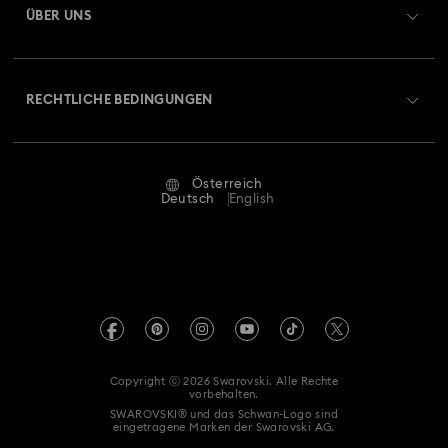
ÜBER UNS
Swarovski Club
Versand
Über Swarovski
Swarovski Crystal Society (SCS)
Retouren und Umtausch
RECHTLICHE BEDINGUNGEN
Stellen & Karriere
Reparaturstatus
Nutzungsbedingungen
Alumni Community
Österreich
Kontakt
AGB
Deutsch
English
Für Geschäftskunden
Größe berechnen
Datenschutz
Sitemap
Store-Finder
Impressum
Swarovski Created Diamonds
Termin buchen
REACH-Informationen
Kristallwelten
Copyright ⓒ 2026 Swarovski. Alle Rechte
Erklärung zur Barrierefreiheit
vorbehalten.
Code of Conduct & Policies
SWAROVSKI® und das Schwan-Logo sind
eingetragene Marken der Swarovski AG.
Einwilligungserklärung zum Datenschutz