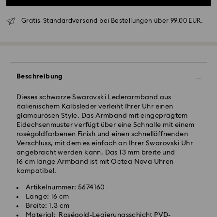
Standardversand - GLS
Gratis-Standardversand bei Bestellungen über 99.00 EUR.
Bestellungen, die montags bis freitags bis spätestens
10:00 Uhr MEZ eingehen, werden am gleichen
Werktag bearbeitet und versendet.
Lieferzeit bei Standardversand: 2-3 Arbeitstage nach
Beschreibung
Bearbeitung und Versand
Standard Versandkosten: EUR 6.95
Dieses schwarze Swarovski Lederarmband aus
Kostenloser Standardversand bei einem Einkauf über:
italienischem Kalbsleder verleiht Ihrer Uhr einen
EUR 99
glamourösen Style. Das Armband mit eingeprägtem
Eidechsenmuster verfügt über eine Schnalle mit einem
roségoldfarbenen Finish und einen schnellöffnenden
Expressversand -
FedEx
Verschluss, mit dem es einfach an Ihrer Swarovski Uhr
angebracht werden kann. Das 13 mm breite und
16 cm lange Armband ist mit Octea Nova Uhren
Bestellungen, die montags bis freitags bis spätestens
kompatibel.
14:30 Uhr MEZ eingehen, werden am gleichen
Swarovski Kristall ist ein empfindliches Material, das
Werktag bearbeitet und versendet.
besondere Achtsamkeit erfordert und gemäß den
Artikelnummer: 5674160
Lieferzeit bei Expressversand: 1-2 Werktage nach
folgenden Pflegehinweisen zu behandeln ist. Um Ihr
Länge: 16 cm
Bearbeitung und Versand
Swarovski Produkt lange schön zu halten, beachten
Breite: 1.3 cm
Express Versandkosten: EUR 17.50
Sie bitte Folgendes:
Material: Roségold-Legierungsschicht PVD-