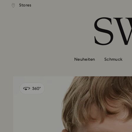
Stores
Liste Tastaturkürzel
0 - Header
1 - Hauptinhalt
2 - Footer
Neuheiten
Schmuck