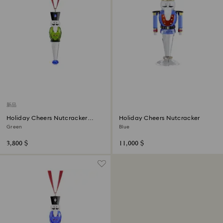
新品
Holiday Cheers Nutcracker
Holiday Cheers Nutcracker
Ornament
Green
Blue
3,800 $
11,000 $