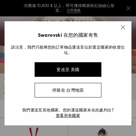
消費滿 10,800 $ 以上，即可獲得獨家粉紅絲絨心形
盒。
立即選購
消費滿 10,800 $ 以上，即可獲得獨家粉紅絲絨心形
Accesskeys list
0
盒。
立即選購
0 - Header
Swarovski 在您的國家有售
消費滿 10,800 $ 以上，即可獲得獨家粉紅絲絨心形
1 - Main content
盒。
立即選購
請注意，我們只能將您的訂單物品運送至位於選定國家的收貨位
2 - Footer
址。
3 - Filter
更改至 美國
4 - Search results
胡桃夾子掛飾與裝飾品
我們的胡桃夾子玩偶，為您注入滿滿的節日氣氛。無論是充滿魅力的裝飾雕像，或是
停留在 台灣地區
優雅的懸掛式掛飾，都能為您的節日佈置增添迷人風采。
3 結果
過濾
分類條件
過
我們運送至其他國家。您的運送國家未在此處列出?
分
濾
類
查看所有國家
條
件