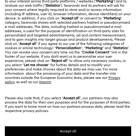
註冊
運送
關於我們
Swarovski Club
退貨和換貨
關於 Swarovski
Swarovski Crystal Society (SCS)
聯絡我們
法律條款
工作與職業
尺寸標示
使用條款
Alumni Community
台灣地區
搜尋各地店舖
條款和條件
繁體中文
English
適用於專業人士
私隱
網站地圖
Cookie 同意
Swarovski Created Diamond *培育鑽石
版權
Kristallwelten
版權所有 ⓒ 2026 Swarovski. 保留所有權利。
有關 REACH 的資訊
SWAROVSKI及天鵝標誌是Swarovski AG的註冊商標。
Code of Conduct & Policies