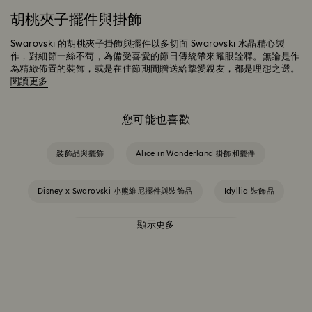
胡桃夾子擺件與掛飾
Swarovski 的胡桃夾子掛飾與擺件以多切面 Swarovski 水晶精心製
作，對細節一絲不苟，為備受喜愛的節日傳統帶來耀眼詮釋。無論是作
為精緻佈置的裝飾，或是在佳節期間贈送給摯愛親友，都是理想之選。
閱讀更多
您可能也喜歡
裝飾品與擺飾
Alice in Wonderland 掛飾和擺件
Disney x Swarovski 小熊維尼擺件與裝飾品
Idyllia 裝飾品
顯示更多
MARVEL x Swarovski X-Men 擺件與裝飾品
Swarovski x Rosenthal 瓷器產品系列
《獅子王》系列公仔和裝飾
《美女與野獸》裝飾與擺件