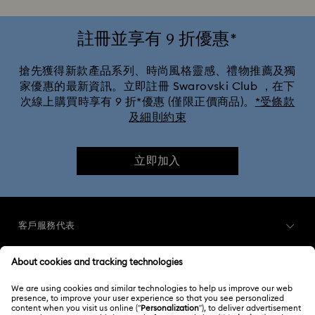
史瑞克系列裝飾與擺件
星球大战小雕像
註冊並享有 9 折優惠*
春夏季餐具與戶外餐桌佈置
環球影城禮品和掛飾
搶先獲得新款產品系列、時尚風格靈感、禮物推薦及獨
家優惠的最新資訊。立即註冊 Swarovski Club ，在下
次線上購買時享有 9 折*優惠 (僅限正價商品)。
*受條款
迪士尼掛飾 | 迪士尼擺件
迪士尼阿拉丁小雕像
及細則約束
暖房與家居佳禮
聖誕樹吊飾
聖誕老人裝飾品與掛飾
立即加入
薑餅人裝飾品與掛飾
雪人裝飾品與掛飾
馴鹿裝飾品與掛飾
客戶服務代表
客戶服務概述
會員
訂購狀況