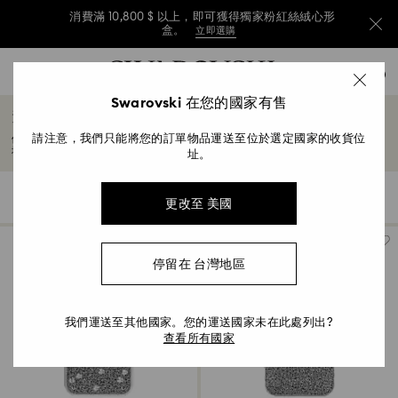
消費滿 10,800 $ 以上，即可獲得獨家粉紅絲絨心形
盒。
立即選購
消費滿 10,800 $ 以上，即可獲得獨家粉紅絲絨心形
Accesskeys list
0
盒。
立即選購
0 - Header
Swarovski 在您的國家有售
iPhone® 16 Pro Max 水晶手機殼
消費滿 10,800 $ 以上，即可獲得獨家粉紅絲絨心形
1 - Main content
盒。
立即選購
請注意，我們只能將您的訂單物品運送至位於選定國家的收貨位
使用施華洛世奇的奢華手機殼，為您的 iPhone® 16 Pro Max 增添光彩。每款手機殼
2 - Footer
均採用閃亮水晶精心打造，兼具頂級保護和永恆優雅。
址。
3 - Filter
5 結果
過濾
分類條件
過
更改至 美國
分
4 - Search results
濾
類
條
件
停留在 台灣地區
我們運送至其他國家。您的運送國家未在此處列出?
查看所有國家