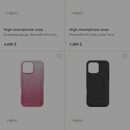
2 種顏色
3 種顏色
High smartphone case
High smartphone case
Scattered design, iPhone® 16 Pro Max,
iPhone® 16 Pro Max, Silver Tone
Silver Tone
4,600 $
3,800 $
3 種顏色
3 種顏色