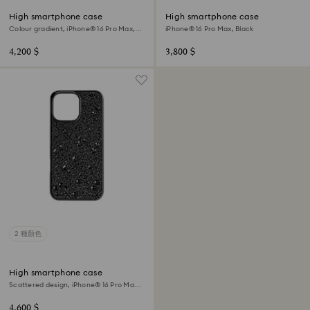
High smartphone case
High smartphone case
Colour gradient, iPhone® 16 Pro Max,
iPhone® 16 Pro Max, Black
Pink
4,200 $
3,800 $
2 種顏色
High smartphone case
Scattered design, iPhone® 16 Pro Max,
Black
4,600 $