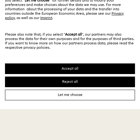
搜尋各地店舖
條款和條件
繁體中文
English
適用於專業人士
私隱
網站地圖
Cookie 同意
Swarovski Created Diamond *培育鑽石
版權
Kristallwelten
版權所有 ⓒ 2026 Swarovski. 保留所有權利。
有關 REACH 的資訊
SWAROVSKI及天鵝標誌是Swarovski AG的註冊商標。
Code of Conduct & Policies
資料保護同意聲明書