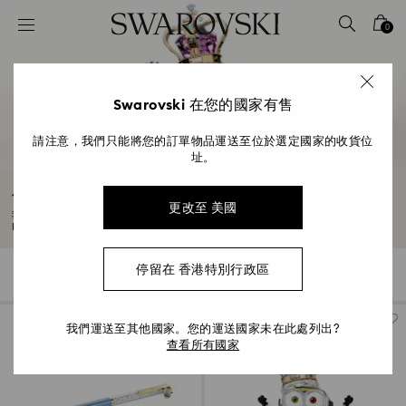
Accesskeys list
0
0 - Header
1 - Main content
2 - Footer
Swarovski 在您的國家有售
3 - Filter
請注意，我們只能將您的訂單物品運送至位於選定國家的收貨位
址。
4 - Search results
小小兵首飾與擺件系列
更改至 美國
我們充滿玩趣的小小兵擺件與首飾系列，是為空間增添光彩與歡樂的完美選擇。
Bob、Kevin 和 Stuart 也是送給成年人的明亮大膽禮物。
停留在 香港特別行政區
18 結果
過濾
分類條件
過
分
濾
類
條
件
我們運送至其他國家。您的運送國家未在此處列出?
查看所有國家