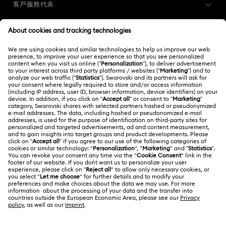
Idyllia Lilia 系列
Idyllia產品系列
Imber 產品系列
客戶服務代表
Lucent 產品系列
Luna 產品系列
Matrix Tennis 系列
客戶服務概述
會員
訂購狀況
Matrix Vittore 系列
Matrix 產品系列
註冊
禮品卡餘額
Mesmera 產品系列
Millenia 產品系列
關於我們
Swarovski Club
運送
Minecraft 人偶與裝飾品
Numina 系列
關於 Swarovski
Swarovski Crystal Society (SCS)
退貨和換貨
法律條款
Orbita 產品系列
Signum 產品系列
Stilla 系列
工作與職業
聯絡我們
使用條款
Alumni Community
Sublima Collection
Swarovski Classica
香港特別行政區
尺寸標示
條款和條件
繁體中文
English
適用於專業人士
Symbolica Collection
Una Angelic 產品系列
搜尋各地店舖
私隱
網站地圖
Una 產品系列
Vienna 系列
《女巫前傳》公仔和掛飾