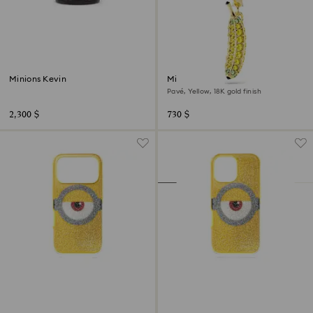
Minions Kevin
Minions Banana charm
Pavé, Yellow, 18K gold finish
2,300 $
730 $