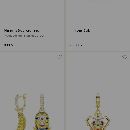
Minions Bob key ring
Minions Bob
Multicolored, Stainless steel
800 $
2,300 $