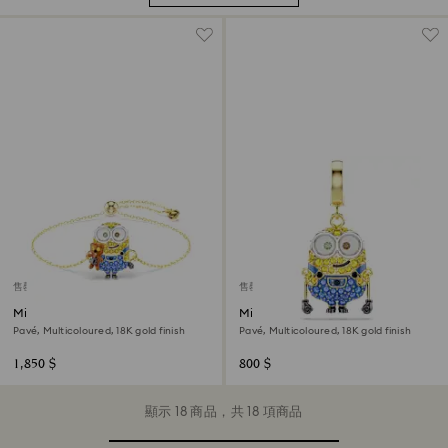
售罄
售罄
Minions Bob bracelet
Minions Bob charm
Pavé, Multicoloured, 18K gold finish
Pavé, Multicoloured, 18K gold finish
1,850 $
800 $
顯示 18 商品，共 18 項商品