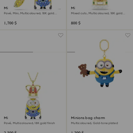
Minions Stuart and Banana drop
Minions Crown charm
earrings
Pavé, Mini, Multicoloured, 18K gold
Mixed cuts, Multicoloured, 18K gold
finish
finish
1,700 $
800 $
Minions King Bob pendant
Minions bag charm
Pavé, Multicoloured, 18K gold finish
Multicoloured, Gold-tone plated