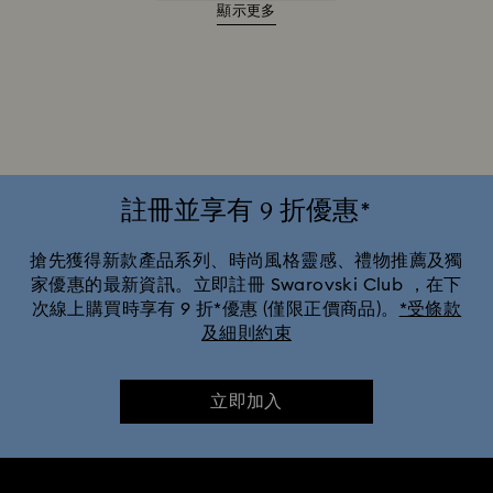
顯示更多
Alice in Wonderland 產品系列
Ariana Grande x Swarovski 聯名系列
Cheshire Cat 配件和擺件
Chroma 產品系列
Constella 產品系列
Curiosa 產品系列
註冊並享有 9 折優惠*
Dextera 產品系列
Disney Classics 系列
搶先獲得新款產品系列、時尚風格靈感、禮物推薦及獨
家優惠的最新資訊。立即註冊 Swarovski Club ，在下
次線上購買時享有 9 折*優惠 (僅限正價商品)。
*受條款
Dulcis 產品系列
Florere 產品系列
Gema產品系列
及細則約束
Harmonia 產品系列
Holiday Cheers 系列
立即加入
Holiday Magic 系列
Hyperbola 產品系列