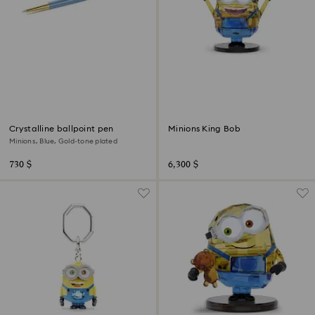
Crystalline ballpoint pen
Minions King Bob
Minions, Blue, Gold-tone plated
730 $
6,300 $