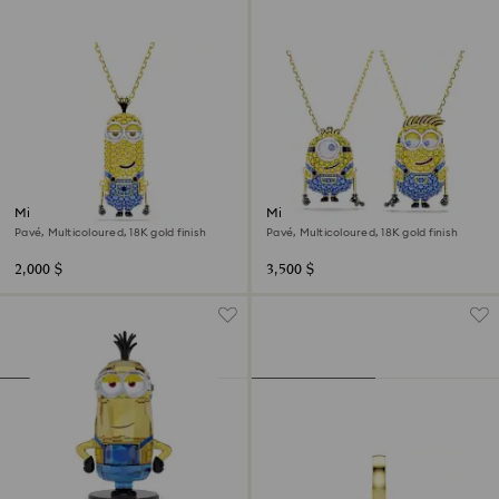
Minions Kevin pendant
Minions James and Henry set
Pavé, Multicoloured, 18K gold finish
Pavé, Multicoloured, 18K gold finish
2,000 $
3,500 $