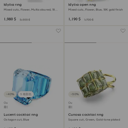
Idyllia ring
Idyllia open ring
Mixed cuts, Flower, Multicoloured, 18K
Mixed cuts, Flower, Blue, 18K gold finish
gold finish
1,980 $
1,190 $
3,300 $
1,700 $
−40%
5 種顏色
−50%
Outlet
Outlet
最後機會購買
最後機會購買
Lucent cocktail ring
Curiosa cocktail ring
Octagon cut, Blue
Square cut, Green, Gold-tone plated