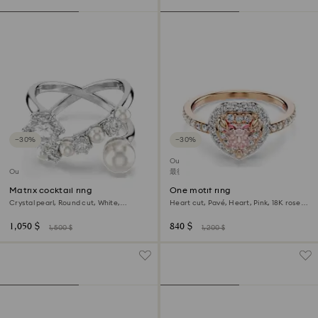
−30%
−30%
Outlet
Outlet
最後機會購買
Matrix cocktail ring
One motif ring
Crystal pearl, Round cut, White,
Heart cut, Pavé, Heart, Pink, 18K rose
Rhodium plated
gold finish
1,050 $
840 $
1,500 $
1,200 $