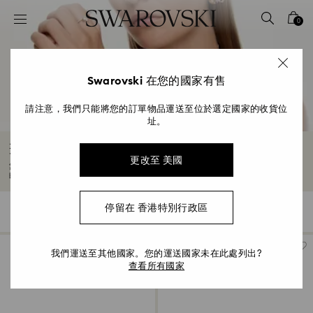
Accesskeys list
0
0 - Header
1 - Main content
2 - Footer
Swarovski 在您的國家有售
3 - Filter
請注意，我們只能將您的訂單物品運送至位於選定國家的收貨位
址。
4 - Search results
戒指特賣
更改至 美國
無論您是想求婚還是犒賞自己，都可以在夏季特賣中找到最優惠的戒指，包括個性化
的雞尾酒設計和適合日常佩戴的戒指。
停留在 香港特別行政區
32 結果
過濾
分類條件
過
分
濾
類
條
件
我們運送至其他國家。您的運送國家未在此處列出?
查看所有國家