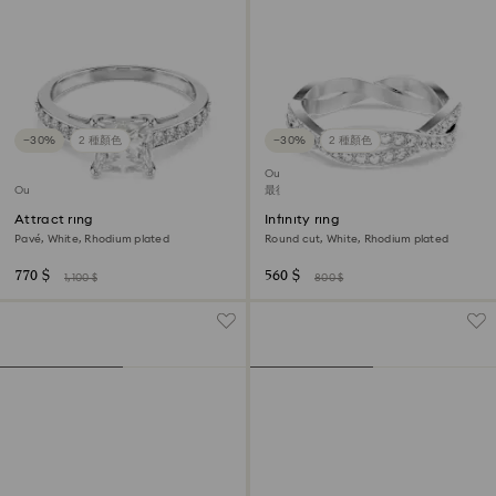
−30%
2 種顏色
−30%
2 種顏色
Outlet
Outlet
最後機會購買
Attract ring
Infinity ring
Pavé, White, Rhodium plated
Round cut, White, Rhodium plated
770 $
560 $
1,100 $
800 $