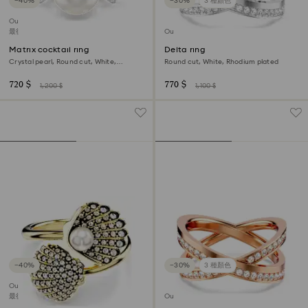
−40%
−30%
3 種顏色
Outlet
最後機會購買
Outlet
Matrix cocktail ring
Delta ring
Crystal pearl, Round cut, White,
Round cut, White, Rhodium plated
Rhodium plated
720 $
770 $
1,200 $
1,100 $
−40%
−30%
3 種顏色
Outlet
最後機會購買
Outlet