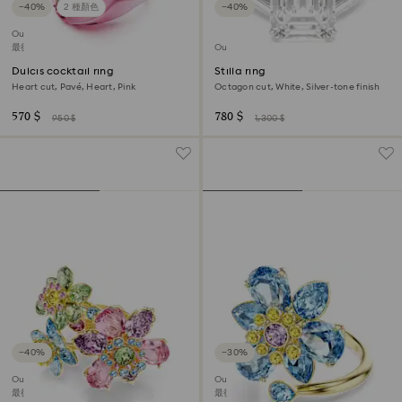
−40%
2 種顏色
−40%
Outlet
最後機會購買
Outlet
Dulcis cocktail ring
Stilla ring
Heart cut, Pavé, Heart, Pink
Octagon cut, White, Silver-tone finish
570 $
780 $
950 $
1,300 $
−40%
−30%
Outlet
Outlet
最後機會購買
最後機會購買