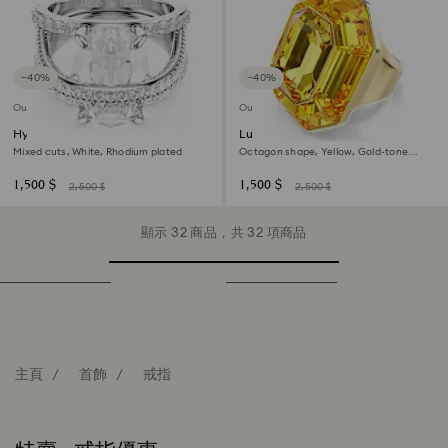
−40%
−40%
Outlet
Outlet
Hyperbola cocktail ring
Lucent cocktail ring
Mixed cuts, White, Rhodium plated
Octagon shape, Yellow, Gold-tone
plated
1,500 $
1,500 $
2,500 $
2,500 $
顯示 32 商品，共 32 項商品
主頁
首飾
戒指