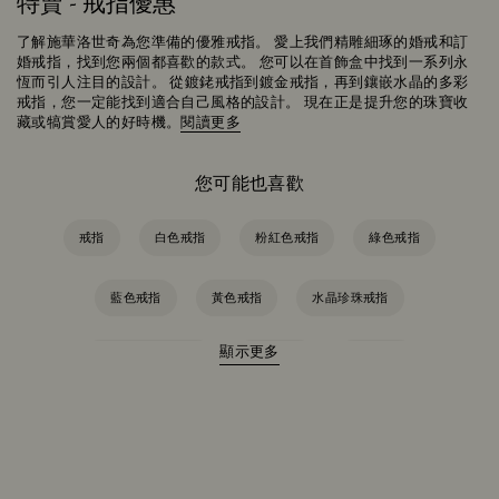
特賣 - 戒指優惠
了解施華洛世奇為您準備的優雅戒指。 愛上我們精雕細琢的婚戒和訂
婚戒指，找到您兩個都喜歡的款式。 您可以在首飾盒中找到一系列永
恆而引人注目的設計。 從鍍銠戒指到鍍金戒指，再到鑲嵌水晶的多彩
戒指，您一定能找到適合自己風格的設計。 現在正是提升您的珠寶收
藏或犒賞愛人的好時機。
閱讀更多
您可能也喜歡
戒指
白色戒指
粉紅色戒指
綠色戒指
藍色戒指
黃色戒指
水晶珍珠戒指
顯示更多
玫瑰金色鍍層戒指
鋯石戒指
鍍金戒指
鍍銀色戒指