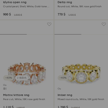
Idyllia open ring
Delta ring
Crystal pearl, Shell, White, Gold-tone
Round cut, White, 18K rose gold finish
plated
900 $
770 $
1,500 $
1,100 $
−40%
2 種顏色
−40%
Outlet
最後機會購買
Outlet
Matrix Vittore ring
Imber ring
Pear cut, White, 18K rose gold finish
Mixed round cuts, White, 18K gold finish
1,110 $
1,200 $
1,850 $
2,000 $