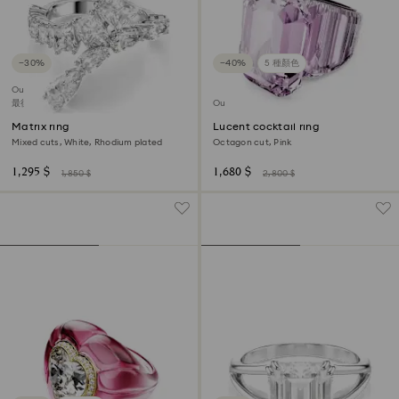
−30%
−40%
5 種顏色
Outlet
最後機會購買
Outlet
Matrix ring
Lucent cocktail ring
Mixed cuts, White, Rhodium plated
Octagon cut, Pink
1,295 $
1,680 $
1,850 $
2,800 $