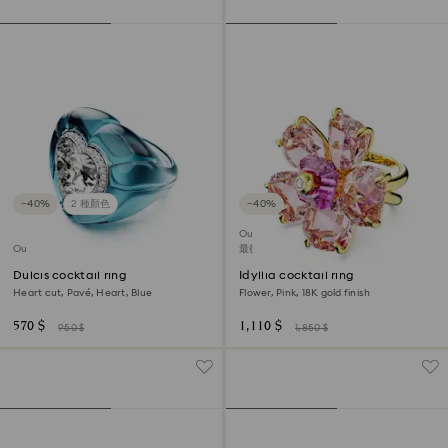
−40%
2 種顏色
−40%
Outlet
Outlet
最後機會購買
Dulcis cocktail ring
Idyllia cocktail ring
Heart cut, Pavé, Heart, Blue
Flower, Pink, 18K gold finish
570 $
1,110 $
950 $
1,850 $