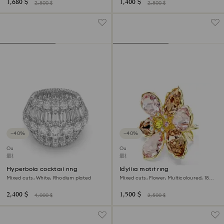
1,680 $
1,400 $
2,800 $
2,800 $
−40%
−40%
Outlet
Outlet
最後機會購買
最後機會購買
Hyperbola cocktail ring
Idyllia motif ring
Mixed cuts, White, Rhodium plated
Mixed cuts, Flower, Multicoloured, 18K
gold finish
2,400 $
1,500 $
4,000 $
2,500 $