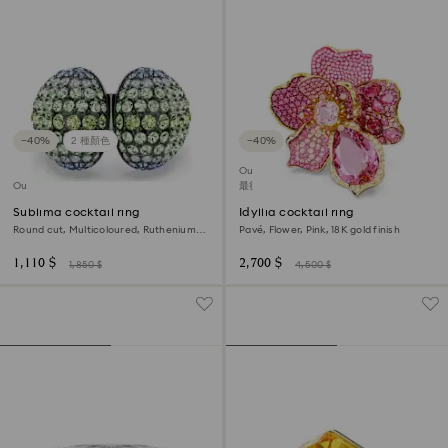
−40%
2 種顏色
−40%
Outlet
Outlet
最後機會購買
Sublima cocktail ring
Idyllia cocktail ring
Round cut, Multicoloured, Ruthenium
Pavé, Flower, Pink, 18K gold finish
plated
1,110 $
2,700 $
1,850 $
4,500 $