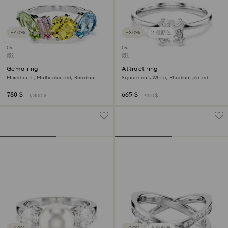
−40%
−30%
2 種顏色
Outlet
Outlet
最後機會購買
最後機會購買
Gema ring
Attract ring
Mixed cuts, Multicoloured, Rhodium
Square cut, White, Rhodium plated
plated
780 $
665 $
1,300 $
950 $