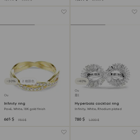
−30%
2 種顏色
−40%
Outlet
Outlet
最後機會購買
Infinity ring
Hyperbola cocktail ring
Pavé, White, 18K gold finish
Infinity, White, Rhodium plated
665 $
780 $
950 $
1,300 $