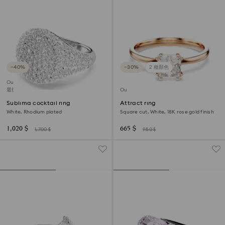
−40%
−30%
2 種顏色
Outlet
最後機會購買
Outlet
Sublima cocktail ring
Attract ring
White, Rhodium plated
Square cut, White, 18K rose gold finish
1,020 $
665 $
1,700 $
950 $