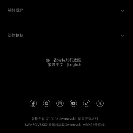
註冊
禮品卡餘額
關於我們
Swarovski Club
運送
關於 Swarovski
Swarovski Crystal Society (SCS)
退貨和換貨
法律條款
工作與職業
聯絡我們
使用條款
Alumni Community
香港特別行政區
尺寸標示
條款和條件
繁體中文
English
適用於專業人士
搜尋各地店舖
私隱
網站地圖
Cookie 同意
Swarovski Created Diamond *培育鑽石
版權
Kristallwelten
版權所有 ⓒ 2026 Swarovski. 保留所有權利。
有關 REACH 的資訊
SWAROVSKI及天鵝標誌是Swarovski AG的註冊商標。
Code of Conduct & Policies