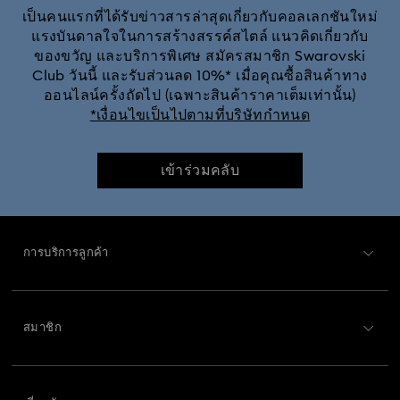
ชิ้นงานตั้งโชว์และของตกแต่ง Disney x Swarovski Winnie the Pooh
เป็นคนแรกที่ได้รับข่าวสารล่าสุดเกี่ยวกับคอลเลกชันใหม่
แรงบันดาลใจในการสร้างสรรค์สไตล์ แนวคิดเกี่ยวกับ
ของขวัญ และบริการพิเศษ สมัครสมาชิก Swarovski
ชิ้นงานตั้งโชว์และของตกแต่ง MARVEL x Swarovski X-Men
Club วันนี้ และรับส่วนลด 10%* เมื่อคุณซื้อสินค้าทาง
ออนไลน์ครั้งถัดไป (เฉพาะสินค้าราคาเต็มเท่านั้น)
ชิ้นงานตั้งโชว์และของตกแต่งรูป Lion King
*เงื่อนไขเป็นไปตามที่บริษัทกำหนด
ชิ้นงานประดับตกแต่งและชิ้นงานตั้งโชว์ Shrek
เข้าร่วมคลับ
รูปแกะสลักตัวละคร Disney
การบริการลูกค้า
อลิซในแดนมหัศจรรย์ ชิ้นงานประดับตกแต่งและชิ้นงานตั้งโชว์
ภาพรวมการบริการลูกค้า
เครื่องบนโต๊ะอาหารและของแต่งโต๊ะนอกบ้านสำหรับฤดูใบไม้ผลิ/ฤดูร้อน
สมาชิก
สถานะคำสั่งซื้อ
ของตกแต่งและชิ้นงานประดับตกแต่งธีมขนมปังขิง
ลงทะเบียน
ยอดคงเหลือของบัตรของขวัญ
ของตกแต่งและชิ้นงานประดับตกแต่งรูปกวางเรนเดียร์