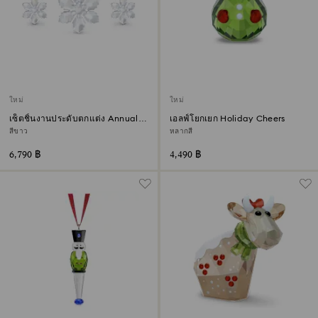
ใหม่
ใหม่
เซ็ตชิ้นงานประดับตกแต่ง Annual
เอลฟ์โยกเยก Holiday Cheers
Edition ประจำปี 2026
สีขาว
หลากสี
6,790 ฿
4,490 ฿