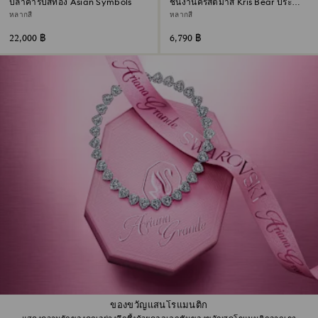
ปลาคาร์ปสีทอง Asian Symbols
ชิ้นงานคริสต์มาส Kris Bear ประจำปี
2026
หลากสี
หลากสี
22,000 ฿
6,790 ฿
ของขวัญแสนโรแมนติก