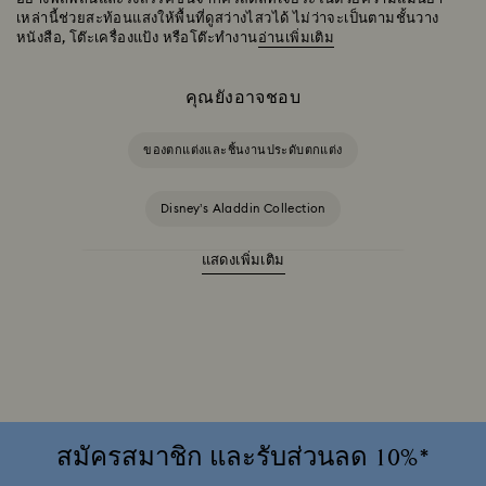
เหล่านี้ช่วยสะท้อนแสงให้พื้นที่ดูสว่างไสวได้ ไม่ว่าจะเป็นตามชั้นวาง
หนังสือ, โต๊ะเครื่องแป้ง หรือโต๊ะทำงาน
อ่านเพิ่มเติม
คุณยังอาจชอบ
ของตกแต่งและชิ้นงานประดับตกแต่ง
Disney’s Aladdin Collection
แสดงเพิ่มเติม
ของขวัญและชิ้นงานประดับตกแต่งจาก Universal Studios
ของตกแต่ง Idyllia
ของตกแต่งและชิ้นงานตั้งโชว์ Beauty and the Beast
คอลเลกชันพอร์ซเลน Swarovski x Rosenthal
สมัครสมาชิก และรับส่วนลด 10%*