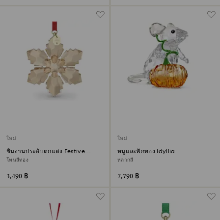
ใหม่
ใหม่
ชิ้นงานประดับตกแต่ง Festive
หนูและฟักทอง Idyllia
Annual Edition ประจำปี 2026
โทนสีทอง
หลากสี
3,490 ฿
7,790 ฿