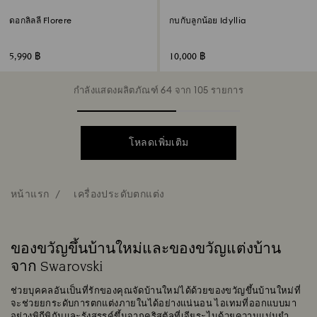
ดอกลิลลี่ Florere
กบกับลูกน้อย Idyllia
5,990 ฿
10,000 ฿
กำลังแสดงผลิตภัณฑ์ 64 จาก 105 รายการ
โหลดเพิ่มเติม
หน้าแรก
เครื่องประดับตกแต่ง
ของขวัญขึ้นบ้านใหม่และของขวัญแต่งบ้าน
จาก Swarovski
ช่วยบุคคลอันเป็นที่รักของคุณจัดบ้านใหม่ได้ด้วยของขวัญขึ้นบ้านใหม่ที่
จะช่วยยกระดับการตกแต่งภายในได้อย่างแน่นอน ไอเทมที่ออกแบบมา
อย่างพิถีพิถันและรังสรรค์ขึ้นจากคริสตัลที่เจียระไนด้วยความแม่นยำ