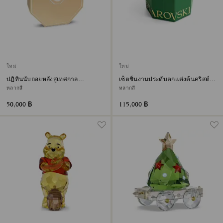
ใหม่
ใหม่
ปฏิทินนับถอยหลังสู่เทศกาล
เซ็ตชิ้นงานประดับตกแต่งต้นคริสต์
คริสต์มาส Annual Edition ประจำปี
มาสต์ Holiday Magic Classics
หลากสี
หลากสี
2026
50,000 ฿
115,000 ฿