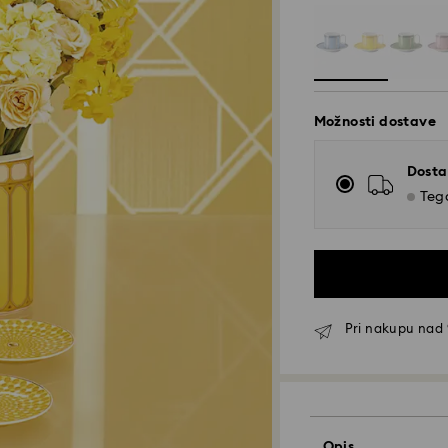
Možnosti dostave
Dosta
Tega
Pri nakupu nad 
Standardna dosta
Opis