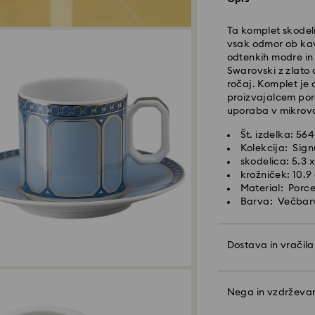
Naročila, ki jih o
Ta komplet skodel
srednjeevropskem 
vsak odmor ob kav
Čas standardne dos
odtenkih modre in
Strošek standardn
Swarovski z zlato 
Brezplačna stand
ročaj. Komplet je
proizvajalcem porc
Hitra dostava -
Fe
uporaba v mikroval
Št. izdelka: 56
Naročila, ki jih o
Kolekcija: Sig
srednjeevropskem 
skodelica: 5.3 x
Čas hitre dostave:
krožniček: 10.9
Strošek hitre dost
Material: Porc
Barva: Večbar
Podjetje Swarovsk
baze. Izdelki osta
Dostava in vračila
končnega plačila
Naj bo vaše daril
Pri izdelkih Cryst
kakovosti in barvi
Nega in vzdrževa
upoštevajte, da la
osebno sporočilo.
da ste obveščeni p