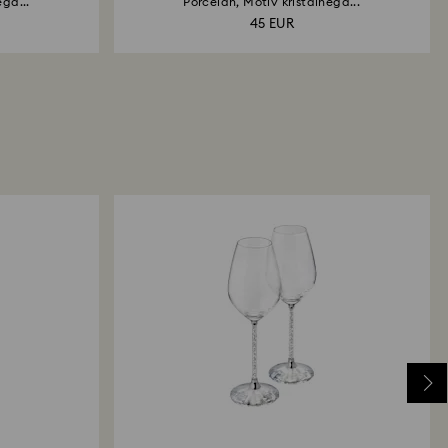
ega...
Porcelan, Motiv kristalnega...
45 EUR