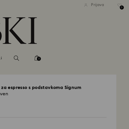
ačna standardna dostava pri
Brezplačna standardna dost
Prijava
nakupu nad 99 EUR
nakupu nad 99 EUR
0
i
0
c za espresso s podstavkoma Signum
rven