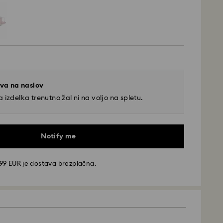
va na naslov
 izdelka trenutno žal ni na voljo na spletu.
Notify me
99 EUR je dostava brezplačna.
va - GLS