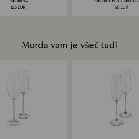
Porcelan...
Porcelan, Motiv kristaln
125 EUR
165 EUR
Morda vam je všeč tudi