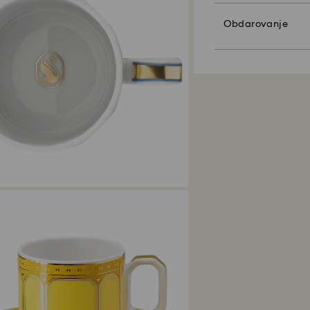
Upoštevajte:
Obdarovanje
Ko izberete možnost
Prednostna naloga
eno darilno vrečko
strank. Naročene i
naročilu dodana e
pogodbo) največ 30
izdelkov po meri). 
Trajnostni razvoj:
tistimi v promocijs
Naši materiali za z
planet.
Koliko časa traja 
Ko prejmemo vaše 
obdelamo, pa bost
vašega vračila je
od 3 do 7 delovnih
na plačilno metodo
vračila artiklov i
datuma pošiljanja