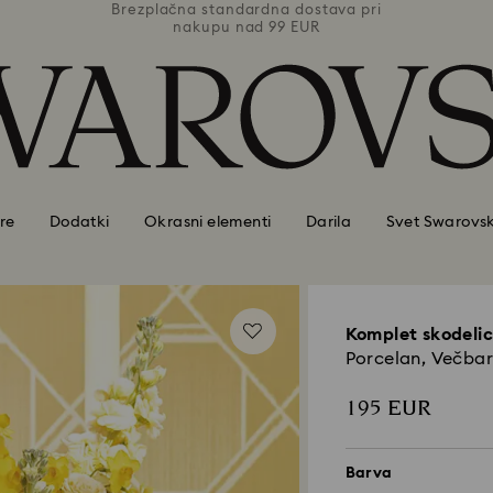
ava pri
Brezplačna standardna dostava pri
Brezpl
nakupu nad 99 EUR
re
Dodatki
Okrasni elementi
Darila
Svet Swarovsk
Komplet skodeli
Porcelan, Večba
195 EUR
Barva