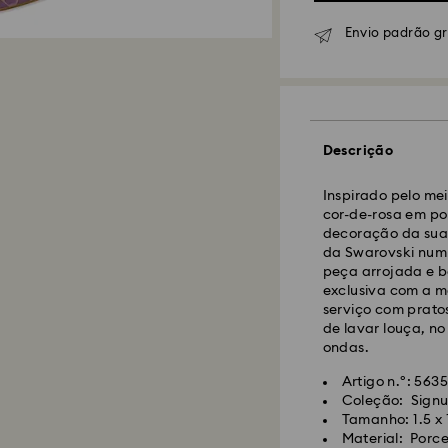
Envio padrão g
Envio Normal - GL
Descrição
As encomendas rea
Inspirado pelo mei
CET serão processa
cor-de-rosa em por
Prazo de envio nor
decoração da sua
10 dias para Made
da Swarovski num 
Custo de envio no
peça arrojada e b
Envio normal grat
exclusiva com a m
serviço com prato
de lavar louça, n
Envio Expresso -
F
ondas.
Artigo n.º: 563
As encomendas rea
Coleção: Signu
CET serão processa
Tamanho: 1.5 x 
Prazo de envio exp
Material: Porc
Custo de envio ex