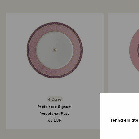
4 Cores
Prato raso Signum
Porcelana, Rosa
65 EUR
Tenha em ate