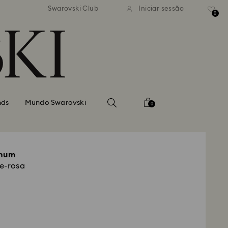
normal gratuito para valores
Envio normal gratuito para 
Swarovski Club
Iniciar sessão
superiores a 99 EUR
superiores a 99 EUR
0
nds
Mundo Swarovski
0
gnum
e-rosa