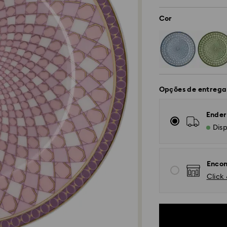
Cor
Opções de entrega
Ender
Disp
Encon
Click 