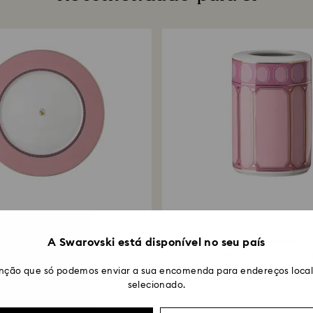
úteis, através do
encomenda. O pro
demorar entre 3 e
4 Cores
4 Cores
Prato raso Signum
Vaso Signum
A Swarovski está disponível no seu país
Porcelana, Rosa
Porcelana, Pequeno, Cor-
nção que só podemos enviar a sua encomenda para endereços locali
80 EUR
75 EUR
selecionado.