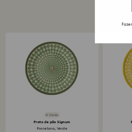
Fazem
4 Cores
Prato de pão Signum
Porcelana, Verde