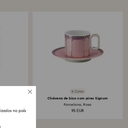
 meio de pagamento utilizado para efetuar a
cesso global de devolução e reembolso pode
 4 semanas a contar da data da expedição postal.
4 Cores
Chávena de bica com pires Signum
de-rosa
Porcelana, Rosa
zados no país
95 EUR