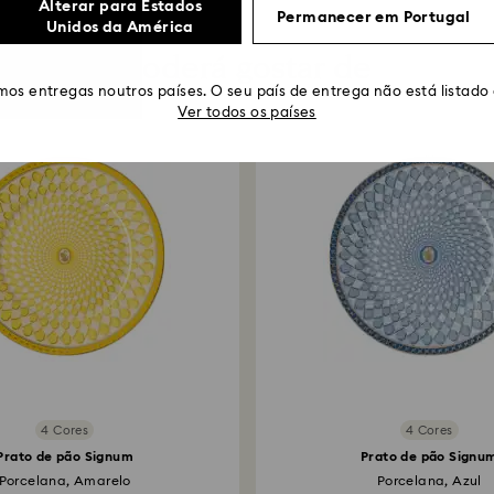
Alterar para Estados
Permanecer em Portugal
Unidos da América
Poderá gostar de
os entregas noutros países. O seu país de entrega não está listado
Ver todos os países
4 Cores
4 Cores
Prato de pão Signum
Prato de pão Signu
Porcelana, Amarelo
Porcelana, Azul