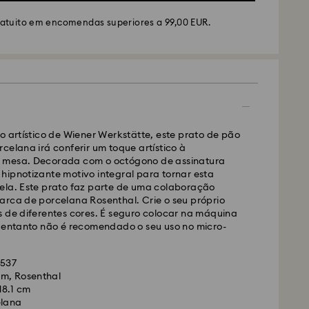
ratuito em encomendas superiores a 99,00 EUR.
S ou FedEx
lizadas de segunda a sexta-feira até às 10:00
o artístico de Wiener Werkstätte, este prato de pão
das e enviadas no dia útil seguinte.
celana irá conferir um toque artístico à
mal: 4-5 dias úteis após processamento e envio. (7-
 mesa. Decorada com o octógono de assinatura
ira e Açores)
hipnotizante motivo integral para tornar esta
rmal: EUR 6,50
ela. Este prato faz parte de uma colaboração
uito para encomendas superiores a: EUR 99
arca de porcelana Rosenthal. Crie o seu próprio
s de diferentes cores. É seguro colocar na máquina
o entanto não é recomendado o seu uso no micro-
edEx
5537
lizadas de segunda a sexta-feira até às 14:30
m, Rosenthal
das e enviadas no dia útil seguinte.
18.1 cm
resso: 1 a 2 dias úteis após processamento e envio.
elana
presso: EUR 19