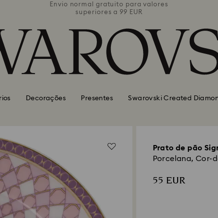
valores
Envio normal gratuito para valores
Envio 
superiores a 99 EUR
rios
Decorações
Presentes
Swarovski Created Diamo
Prato de pão Si
Porcelana, Cor-d
55 EUR