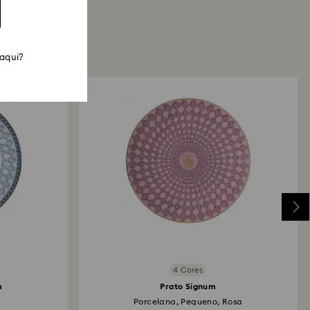
 aqui?
4 Cores
m
Prato Signum
Porcelana, Pequeno, Rosa