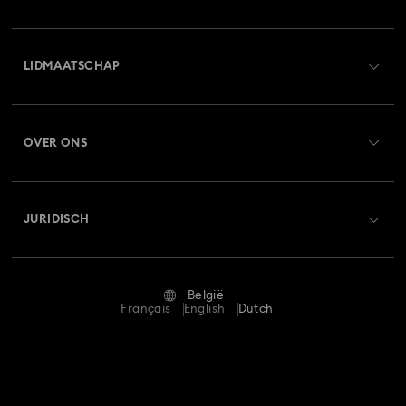
Overzicht klantenservice
LIDMAATSCHAP
Orderstatus
Registreren
Saldo van cadeaubon
OVER ONS
Swarovski Club
Verzenden
Over Swarovski
Swarovski Crystal Society (SCS)
Retourneren en ruilen
JURIDISCH
Vacatures & Carrière
Reparatiestatus
Gebruiksvoorwaarden
Alumni Community
België
Neem contact met ons op
Algemene voorwaarden
Français
English
Dutch
Voor professionals
Maatwijzer
Privacybeleid
Sitemap
Winkelzoeker
Afdruk