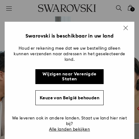
Lijst met toegangscodes
0
0 - Koptekst
1 - Belangrijkste inhoud
2 - Voettekst
Swarovski is beschikbaar in uw land
Houd er rekening mee dat we uw bestelling alleen
kunnen verzenden naar adressen in het geselecteerde
land.
Wijzigen naar Verenigde
Staten
Keuze van België behouden
We leveren ook in andere landen. Staat uw land hier niet
bij?
Finance
Alle landen bekijken