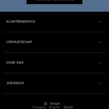
KLANTENSERVICE
Overzicht klantenservice
LIDMAATSCHAP
Orderstatus
Registreren
Saldo van cadeaubon
OVER ONS
Swarovski Club
Verzenden
Over Swarovski
Swarovski Crystal Society (SCS)
Retourneren en ruilen
JURIDISCH
Vacatures & Carrière
Reparatiestatus
Gebruiksvoorwaarden
Alumni Community
België
Neem contact met ons op
Algemene voorwaarden
Français
English
Dutch