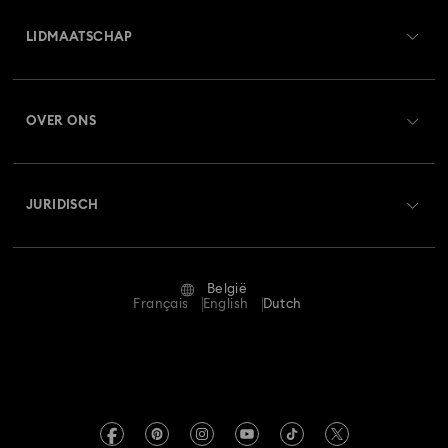
Overzicht klantenservice
LIDMAATSCHAP
Orderstatus
Registreren
Saldo van cadeaubon
OVER ONS
Swarovski Club
Verzenden
Over Swarovski
Swarovski Crystal Society (SCS)
Retourneren en ruilen
JURIDISCH
Vacatures & Carrière
Reparatiestatus
Gebruiksvoorwaarden
Alumni Community
België
Neem contact met ons op
Algemene voorwaarden
Français
English
Dutch
Voor professionals
Maatwijzer
Privacybeleid
Sitemap
Winkelzoeker
Afdruk
Swarovski Created Diamonds
Afspraak maken