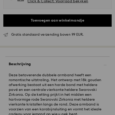
Click & Collect: Voorraad bekijken
Toevoegen aan winkelmandje
Gratis standaard verzending boven 99 EUR.
Standaard verzending - GLS
Beschrijving
Bestellingen geplaatst van maandag tot vrijdag voor
Deze betoverende dubbele armband heeft een
10:00 uur CET zullen de dezelfde werkdag
romantische uitstraling. Het ontwerp met 18k gouden
worden verwerkt en verzonden.
afwerking bestaat uit een harde band met heldere
Standaard verzending tijd: 2 werkdag na verwerking
pavé en een centrale vierkante heldere Swarovski
en verzending
Zirkonia. Op de ketting prijkt in het midden een
Standaard verzending : EUR 6.95
hartvormige rode Swarovski Zirkonia met heldere
Gratis standaard verzending bij meer dan EUR 99
vierkante kristallen langs de rand. Deze armband is
voorzien van een karabijnsluiting en vormt het ideale
cadeau voor iemand op wie u gek bent.