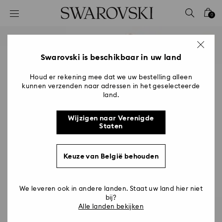
Lijst met toegangscodes
0
0 - Koptekst
1 - Belangrijkste inhoud
2 - Voettekst
Swarovski is beschikbaar in uw land
Houd er rekening mee dat we uw bestelling alleen
kunnen verzenden naar adressen in het geselecteerde
land.
Wijzigen naar Verenigde
Staten
Keuze van België behouden
We leveren ook in andere landen. Staat uw land hier niet
bij?
Alle landen bekijken