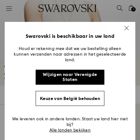
Lijst met toegangscodes
0
0 - Koptekst
1 - Belangrijkste inhoud
2 - Voettekst
Swarovski is beschikbaar in uw land
3 - Filter
Houd er rekening mee dat we uw bestelling alleen
kunnen verzenden naar adressen in het geselecteerde
4 - Zoekresultaten
land.
Constella-collectie
Constella geeft de eindeloze magie van de nachtelijke hemel weer en bevat
Wijzigen naar Verenigde
schitterende...
Meer lezen
Staten
1 resultaat
Filter
Sorteren op
Filter
Sorteren
Keuze van België behouden
op
We leveren ook in andere landen. Staat uw land hier niet
bij?
Alle landen bekijken