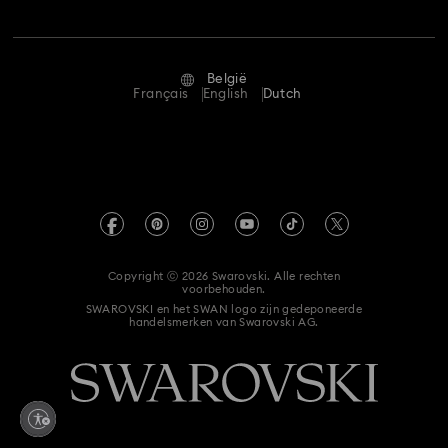
Vacatures & Carrière
Disney figuren en Disney cadeaus
Dulcis-collectie
Reparatiestatus
Gebruiksvoorwaarden
Alumni Community
Florere-collectie
Gema-collectie
Gema-collectie
België
Neem contact met ons op
Algemene voorwaarden
Français
English
Dutch
Voor professionals
Harmonia-collectie
Holiday Cheers Collectie
Maatwijzer
Privacybeleid
Sitemap
Holiday Magic-collectie
Hyperbola-collectie
Winkelzoeker
Afdruk
Swarovski Created Diamonds
Idyllia Lilia-collectie
Idyllia-collectie
Afspraak maken
Informatie over REACH
Kristallwelten
Copyright ⓒ 2026 Swarovski. Alle rechten
Imber-collectie
Luna-collectie
Toestemmingsverklaring voor gegevensbescherming
voorbehouden.
Code of Conduct & Policies
SWAROVSKI en het SWAN logo zijn gedeponeerde
handelsmerken van Swarovski AG.
Hier de overeenkomst herroepen
Matrix Tennis collectie
Matrix Vittore-collectie
Matrix-collectie
Mesmera-collectie
Millenia -verzameling
Millenia-collectie