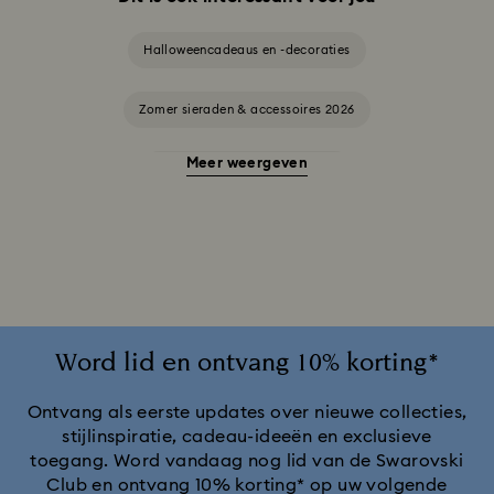
Halloweencadeaus en -decoraties
Zomer sieraden & accessoires 2026
Meer weergeven
Alice in Wonderland-collectie
Ariana Grande x Swarovski Capsule-collectie
Cadeaus voor een 20-jarig huwelijksjubileum
Cheshire Cat-accessoires en -figuurtjes
Chroma-collectie
Word lid en ontvang 10% korting*
Collectie Black Panther-figuren en -sieraden
Ontvang als eerste updates over nieuwe collecties,
stijlinspiratie, cadeau-ideeën en exclusieve
toegang. Word vandaag nog lid van de Swarovski
Collectie Captain Marvel-figuren en -sieraden
Club en ontvang 10% korting* op uw volgende