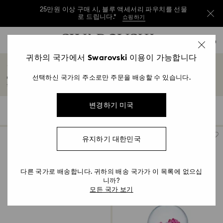
25만원 이상 구매 시, 블루 액세서리 파우치를 선물
로 드립니다.*
쇼핑하기
25만원 이상 구매 시, 블루 액세서리 파우치를 선물
Accesskeys list
0
로 드립니다.*
쇼핑하기
0 - Header
귀하의 국가에서 Swarovski 이용이 가능합니다
장식용 액세서리
25만원 이상 구매 시, 블루 액세서리 파우치를 선물
1 - Main content
로 드립니다.*
쇼핑하기
선택하신 국가의 주소로만 주문을 배송할 수 있습니다.
아름다운 크리스털 장식으로 집안을 환하게 밝혀보세요. 다양한 컬렉션 내 고급스러
2 - Footer
운 크리스털 아이템으로 홈데코를 한층 더 빛나게 완성해 보세요.
3 - Filter
변경하기 미국
16 결과
필터
정렬
필
정
4 - Search results
터
렬
유지하기 대한민국
다른 국가로 배송합니다. 귀하의 배송 국가가 이 목록에 없으십
니까?
모든 국가 보기