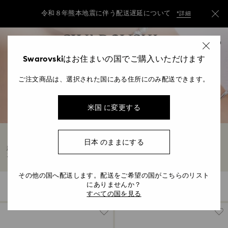
令和８年熊本地震に伴う配送遅延について
*詳細
Accesskeys list
令和８年熊本地震に伴う配送遅延について
*詳細
0
0 - Header
Swarovskiはお住まいの国でご購入いただけます
令和８年熊本地震に伴う配送遅延について
*詳細
1 - Main content
ご注文商品は、選択された国にある住所にのみ配送できます。
2 - Footer
3 - Filter
米国 に変更する
4 - Search results
レザーストラップの腕時計
日本 のままにする
新しいレザーストラップウォッチで、時代を超えた洗練を手に入れましょう。スイ
スの職人技と現代的なデザインを融合させた、レディース＆メンズ向けのレザース
トラップウォッチでエレガンスを体感してください。
その他の国へ配送します。配送をご希望の国がこちらのリスト
にありませんか？
34 結果
フィルター
並べかえる
フ
並
すべての国を見る
ィ
べ
ル
か
タ
え
ー
る