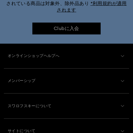
されている商品は対象外、除外品あり
*利用規約が適用
されます
Matrix Pearl Bangle ウォッチ コレクション
Matrix Tennis Chrono ウォッチ コレクション
Clubに入会
Matrix ウォッチ コレクション
オンラインショップヘルプへ
Millenia-Inspired ウォッチコレクション
カスタマー・サービス概要
Octea Chrono コレクション Swarovski
メンバーシップ
ご注文状況
Sublima ウォッチ コレクション
新規登録
ギフトカード残高
スワロフスキーについて
Sublima バングル ウォッチ コレクション
Swarovski Club
配送
Swarovskiについて
クリスタラインオーラ ウォッチコレクション
Swarovski Crystal Society (SCS)
返品と交換
サイトについて