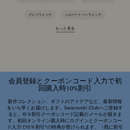
グレイウォッチ
シルバートーンウォッチ
もっと見る
ピンクウォッチ
ブラックウォッチ
ブルーウォッチ
ベージュ腕時計
ホワイトウォッチ
レッドウォッチ
Attract ウォッチ コレクション
Cosmopolitan コレクション Swarovski
会員登録とクーポンコード入力で初
回購入時10%割引
Crystal Rock Oval コレックション | スワロフスキー
新作コレクション、ギフトのアイデアなど、最新情報
をいち早くお届けします。Swarovski Clubへご登録す
Dexteraバングルコレクション
Illuminaコレクション
ると、10％割引クーポンコード記載のメールが届きま
す。初回オンライン購入時にログインとクーポンコー
Imber ウォッチ コレクション
Matrix Bangle コレクション
ド入力で10％割引*の特典が受けられます。（既に割引