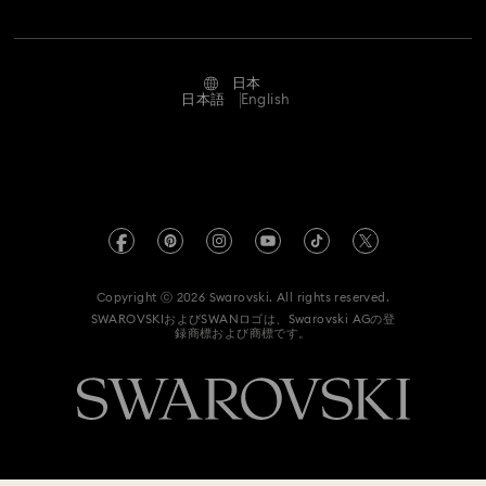
採用情報
クリスタルライン バングルウォッチ コレクション
修理状況
利用条件
Alumni Community
スワロフスキー Dextera Octagon 腕時計コレクション
日本
お問い合わせ
利用規約
日本語
English
プロフェッショナル向け
スワロフスキー Imber Oval 腕時計コレクション
サイズについて
プライバシーポリシー
サイトマップ
スワロフスキー Imber クリスタル腕時計コレクション
ストアファインダー
インプリント
Swarovski Created Diamonds ラボラトリー・グロウン・ダイヤ
モンド
来店予約
スワロフスキー Matrix Octagon 腕時計コレクション
REACH情報
Kristallwelten
Copyright ⓒ 2026 Swarovski. All rights reserved.
データ保護同意書
スワロフスキー Matrix Tennis 腕時計コレクション
SWAROVSKIおよびSWANロゴは、Swarovski AGの登
録商標および商標です。
Code of Conduct & Policies
シャンパンゴールドトーン・プレーティングのウォッチ
ステンレススチール製ウォッチ