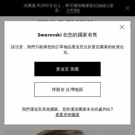
消費滿 10,800 $ 以上，即可獲得獨家粉紅絲絨心形
盒。
立即選購
消費滿 10,800 $ 以上，即可獲得獨家粉紅絲絨心形
Accesskeys list
0
盒。
立即選購
0 - Header
Swarovski 在您的國家有售
消費滿 10,800 $ 以上，即可獲得獨家粉紅絲絨心形
1 - Main content
盒。
立即選購
2026 年首飾與造型趨勢
請注意，我們只能將您的訂單物品運送至位於選定國家的收貨位
2 - Footer
址。
Title:
透過我們精心挑選的首飾單品，發掘您對本季潮流的獨到
更改至 美國
詮釋。探索意想不到的搭配、清新的新色調，以及以 
Swarovski 獨有 savoir-faire 精湛工藝打造的作品，完美
點綴您的休閒或特殊場合穿搭。
停留在 台灣地區
我們運送至其他國家。您的運送國家未在此處列出?
查看所有國家