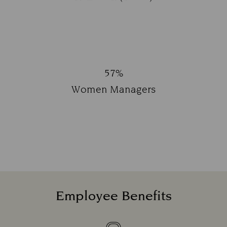
Subtitle:
57%
Title:
Women Managers
Subtitle:
Employee Benefits