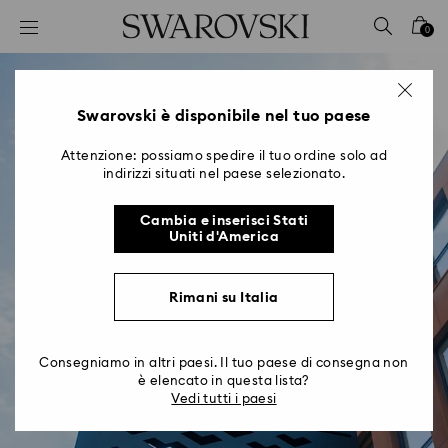
Accesskeys list
0
0 - Header
1 - Main content
2 - Footer
Swarovski è disponibile nel tuo paese
Attenzione: possiamo spedire il tuo ordine solo ad
indirizzi situati nel paese selezionato.
Cambia e inserisci Stati
Uniti d'America
Rimani su Italia
Consegniamo in altri paesi. Il tuo paese di consegna non
è elencato in questa lista?
Vedi tutti i paesi