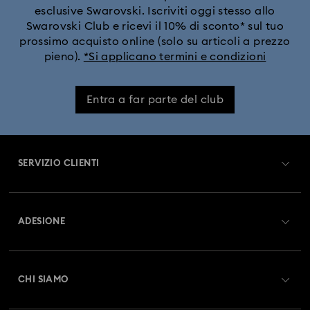
esclusive Swarovski. Iscriviti oggi stesso allo
Swarovski Club e ricevi il 10% di sconto* sul tuo
prossimo acquisto online (solo su articoli a prezzo
pieno).
*Si applicano termini e condizioni
Entra a far parte del club
SERVIZIO CLIENTI
Panoramica Servizio clienti
ADESIONE
Stato dell'ordine
Registrati
Saldo Carta Regalo
CHI SIAMO
Swarovski Club
Spedizioni