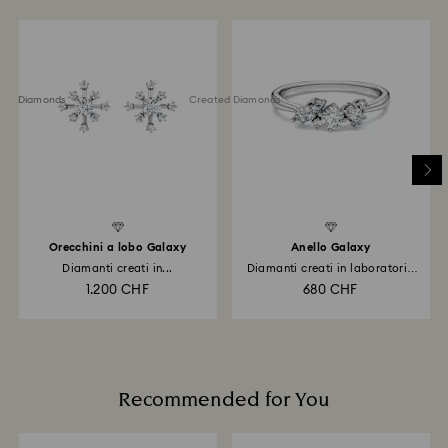
Scopri di più
Resi tramite Swarovski store: I resi saranno elaborati
tramite il metodo di pagamento originario e
l'accredito del rimborso potrà richiedere fino a 3-7
ted Diamonds
Created Diamonds
giorni lavorativi.
Orecchini a lobo Galaxy
Anello Galaxy
Diamanti creati in...
Diamanti creati in laboratorio
0...
1.200 CHF
680 CHF
Recommended for You