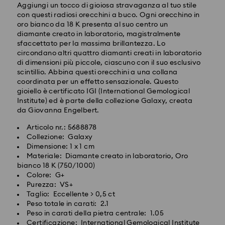
Aggiungi un tocco di gioiosa stravaganza al tuo stile
con questi radiosi orecchini a buco. Ogni orecchino in
oro bianco da 18 K presenta al suo centro un
diamante creato in laboratorio, magistralmente
sfaccettato per la massima brillantezza. Lo
circondano altri quattro diamanti creati in laboratorio
Spedizione standard - SwissPost
di dimensioni più piccole, ciascuno con il suo esclusivo
scintillio. Abbina questi orecchini a una collana
coordinata per un effetto sensazionale. Questo
Gli ordini inoltrati dal lunedì al venerdì entro le ore
gioiello è certificato IGI (International Gemological
17:00 CET verranno elaborati e spediti lo stesso giorno
Institute) ed è parte della collezione Galaxy, creata
lavorativo.
da Giovanna Engelbert.
Tempi di spedizione: 2 giorni lavorativi dopo
dal’elaborazione e spedizione
Articolo nr.: 5688878
Costo di spedizione: CHF 8.95
Collezione: Galaxy
Spedizione gratuita per ordini superiori a: CHF 110
Dimensione: 1 x 1 cm
I vostri gioielli con Swarovski Created Diamonds sono
Materiale: Diamante creato in laboratorio, Oro
preziosi. Seguendo alcuni semplici passaggi, potete
bianco 18 K (750/1000)
Swarovski non è in grado di effettuare consegne a
mantenerne la brillantezza eccezionale.
Colore: G+
caselle postali o indirizzi APO/FPO. Gli articoli
Purezza: VS+
rimangono di proprietà di Swarovski fino alla
Per iniziare, assicuratevi di pulire i vostri gioielli dopo
Taglio: Eccellente > 0,5 ct
ricezione del pagamento finale.
ogni utilizzo; usate un panno asciutto e privo di
Peso totale in carati: 2.1
lanugine per rimuovere eventuali tracce di unto o
Peso in carati della pietra centrale: 1.05
sporco che potrebbero essersi trasferite dalla vostra
Certificazione: International Gemological Institute
Per i prodotti Crystal Myriad, su licenza e Creators