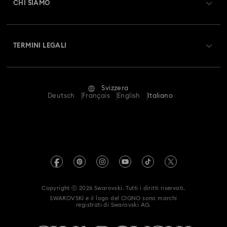
CHI SIAMO
Swarovski Club
Spedizioni
A proposito di Swarovski
Swarovski Crystal Society (SCS)
Resi & Cambi
TERMINI LEGALI
Lavora con noi
Stato della riparazione
Condizioni D’Uso
Alumni Community
Svizzera
Contatto
Termini & Condizioni
Deutsch
Français
English
Italiano
For Professionals
Calcola la tua taglia
Informativa Sulla Privacy
Mappa Del Sito
Cerca il store più vicino
Informazioni Legali
Swarovski Created Diamonds
Prenota un appuntamento
Informazioni sul REACH
Kristallwelten
Copyright ⓒ 2026 Swarovski. Tutti i diritti riservati.
Autorizzazione alla raccolta e trattamento dei dati
SWAROVSKI e il logo del CIGNO sono marchi
Code of Conduct & Policies
registrati di Swarovski AG.