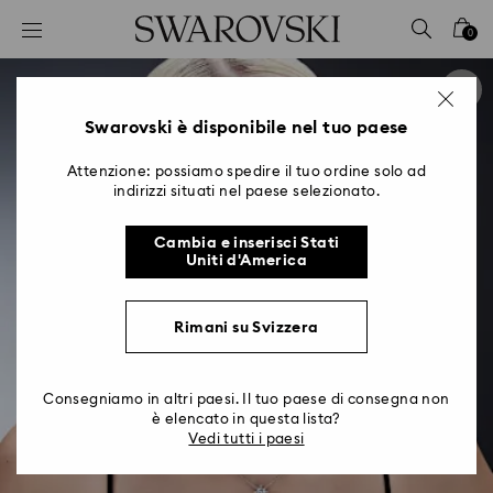
Accesskeys list
0
0 - Header
1 - Main content
2 - Footer
Swarovski è disponibile nel tuo paese
Attenzione: possiamo spedire il tuo ordine solo ad
indirizzi situati nel paese selezionato.
Cambia e inserisci Stati
Uniti d'America
Rimani su Svizzera
Consegniamo in altri paesi. Il tuo paese di consegna non
è elencato in questa lista?
Vedi tutti i paesi