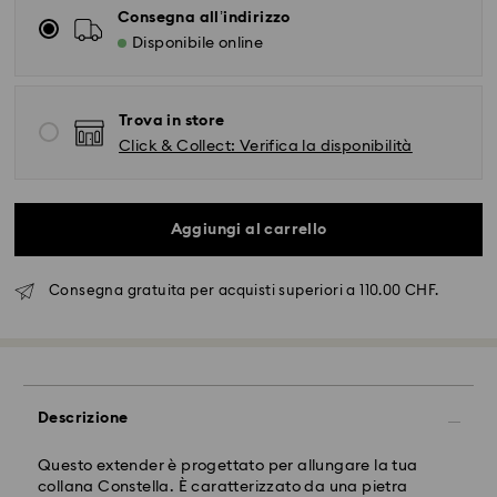
Consegna all’indirizzo
Disponibile online
Trova in store
Click & Collect: Verifica la disponibilità
Aggiungi al carrello
Spedizione standard - SwissPost
Consegna gratuita per acquisti superiori a 110.00 CHF.
Gli ordini inoltrati dal lunedì al venerdì entro le ore
17:00 CET verranno elaborati e spediti lo stesso giorno
lavorativo.
Tempi di spedizione: 2 giorni lavorativi dopo
Descrizione
dal’elaborazione e spedizione
Costo di spedizione: CHF 8.95
Questo extender è progettato per allungare la tua
Spedizione gratuita per ordini superiori a: CHF 110
collana Constella. È caratterizzato da una pietra