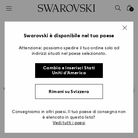
Accesskeys list
0
0 - Header
1 - Main content
2 - Footer
Swarovski è disponibile nel tuo paese
Attenzione: possiamo spedire il tuo ordine solo ad
indirizzi situati nel paese selezionato.
Cambia e inserisci Stati
Uniti d'America
Rimani su Svizzera
Consegniamo in altri paesi. Il tuo paese di consegna non
è elencato in questa lista?
Vedi tutti i paesi