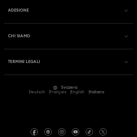
ADESIONE
Stato dell'ordine
Registrati
Saldo Carta Regalo
CHI SIAMO
Swarovski Club
Spedizioni
A proposito di Swarovski
Swarovski Crystal Society (SCS)
Resi & Cambi
TERMINI LEGALI
Lavora con noi
Stato della riparazione
Condizioni D’Uso
Alumni Community
Svizzera
Contatto
Termini & Condizioni
Deutsch
Français
English
Italiano
For Professionals
Calcola la tua taglia
Informativa Sulla Privacy
Mappa Del Sito
Cerca il store più vicino
Informazioni Legali
Swarovski Created Diamonds
Prenota un appuntamento
Informazioni sul REACH