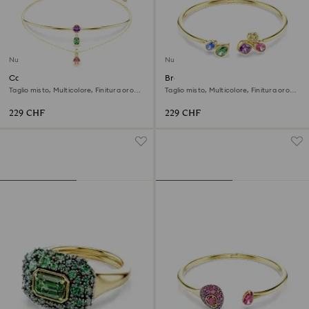
Nuovo
Nuovo
Collana a fili fissi Imber
Bracciale rigido Imber
Taglio misto, Multicolore, Finitura oro
Taglio misto, Multicolore, Finitura oro
18K
18K
229 CHF
229 CHF