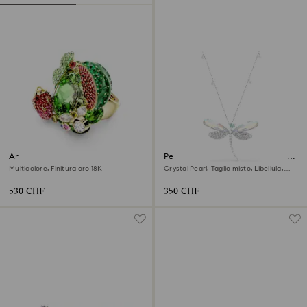
Anello con motivo Idyllia
Pendente e spilla Ariana Grande
x Swarovski
Multicolore, Finitura oro 18K
Crystal Pearl, Taglio misto, Libellula,
Bianchi, Placcato rodio
530 CHF
350 CHF