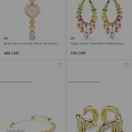
Orologio Idyllia Heart
Orecchini pendenti Gema
Bracciale in cristallo, Rosa, Finitura in
Taglio misto, Chandelier, Multicolore,
tono dorato
Finitura oro 18K
400 CHF
330 CHF
3 Colorazioni