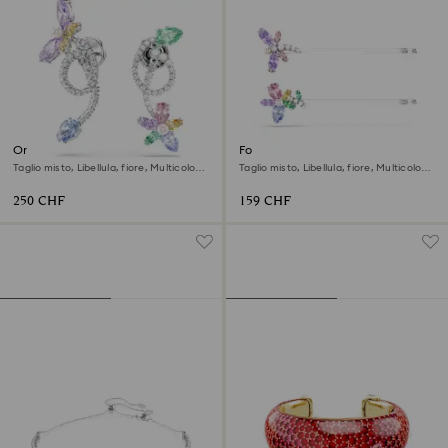
Orecchini pendenti con
Forcina Ariana Grande x
orecchino jacket Ariana Grande
Swarovski
Taglio misto, Libellula, fiore, Multicolore,
Taglio misto, Libellula, fiore, Multicolore,
x Swarovski
Placcato rodio
Placcato rodio
250 CHF
159 CHF