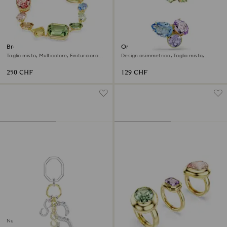
Braccialetto Gema
Orecchini ear cuff Gema
Taglio misto, Multicolore, Finitura oro
Design asimmetrico, Taglio misto,
18K
Multicolori, Finitura oro 18K
250 CHF
129 CHF
Nuovo