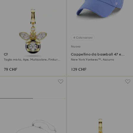
4 Colorazioni
Nuovo
Charm Idyllia
Cappellino da baseball 47 e
MLB® – Edizione Limitata
Taglio misto, Ape, Multicolore, Finitura
New York Yankees™, Azzurro
oro 18K
79 CHF
129 CHF