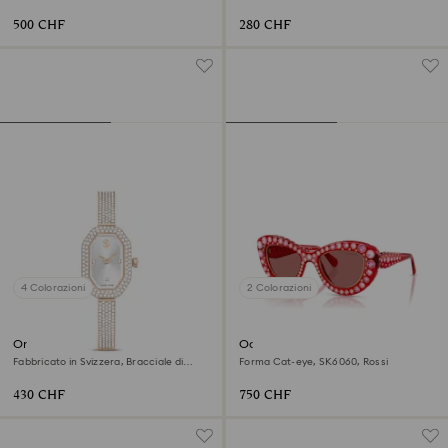
Finitura in tonalità champagne dorato
rodio
500 CHF
280 CHF
4 Colorazioni
2 Colorazioni
Orologio Dextera bangle
Occhiali da sole
Fabbricato in Svizzera, Bracciale di
Forma Cat-eye, SK6060, Rossi
metallo, Tono dorato, Finitura in tonalità
champagne dorato
430 CHF
750 CHF