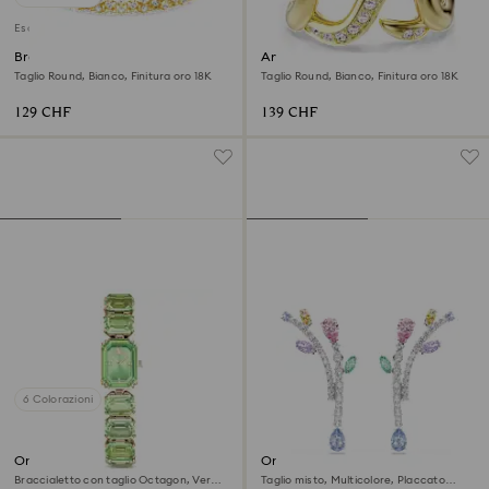
Esclusiva online
Braccialetto Dextera
Anello aperto Dextera
Taglio Round, Bianco, Finitura oro 18K
Taglio Round, Bianco, Finitura oro 18K
129 CHF
139 CHF
6 Colorazioni
Orologio
Orecchini pendenti Ariana
Grande x Swarovski
Braccialetto con taglio Octagon, Verde,
Taglio misto, Multicolore, Placcato