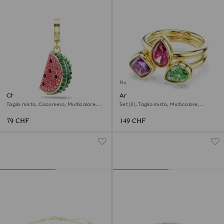
Nuovo
Charm Idyllia
Anello cocktail Imber
Taglio misto, Cocomero, Multicolore,
Set (2), Taglio misto, Multicolore,
Finitura oro 18K
Finitura oro 18K
79 CHF
149 CHF