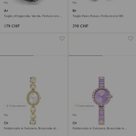
Nuovo
Nuovo
Anello cocktail Sublima
Bracciale rigido Sublima
Taglio ottagonale, Verde, Finitura oro
Taglio Pear, Rosso, Finitura oro 18K
18K
179 CHF
250 CHF
3 Colorazioni
7 Colorazioni
Nuovo
Nuovo
Orologio Imber oval
Orologio Matrix bangle
Fabbricato in Svizzera, Bracciale di
Fabbricato in Svizzera, Bracciale in
metallo, Tono dorato, Finitura in tono
cristallo, Viola, Finitura in tonalità
dorato
champagne dorato