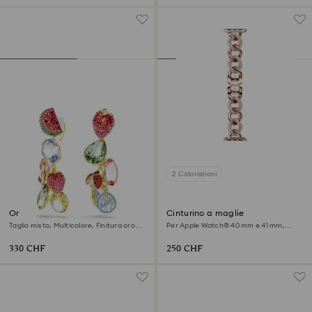
2 Colorazioni
Orecchini a clip Idyllia
Cinturino a maglie
Taglio misto, Multicolore, Finitura oro
Per Apple Watch® 40 mm e 41 mm,
18K
Finitura in tono oro rosa
330 CHF
250 CHF