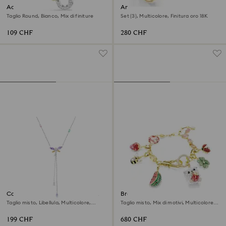
Accessorio per borse
Anello con motivo Gema
Taglio Round, Bianco, Mix di finiture
Set (3), Multicolore, Finitura oro 18K
109 CHF
280 CHF
Collana a Y Ariana Grande x
Braccialetto Idyllia
Swarovski
Taglio misto, Libellula, Multicolore,
Taglio misto, Mix di motivi, Multicolore,
Placcato rodio
Finitura oro 18K
199 CHF
680 CHF