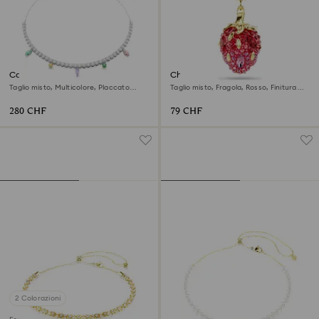
Collana Ariana Grande x
Charm Idyllia
Swarovski
Taglio misto, Multicolore, Placcato
Taglio misto, Fragola, Rosso, Finitura
rodio
oro 18K
280 CHF
79 CHF
2 Colorazioni