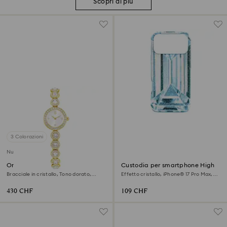
Scopri di più
3 Colorazioni
Nuovo
Orologio Una Angelic
Custodia per smartphone High
Bracciale in cristallo, Tono dorato,
Effetto cristallo, iPhone® 17 Pro Max,
Finitura in tono dorato
Blu
430 CHF
109 CHF