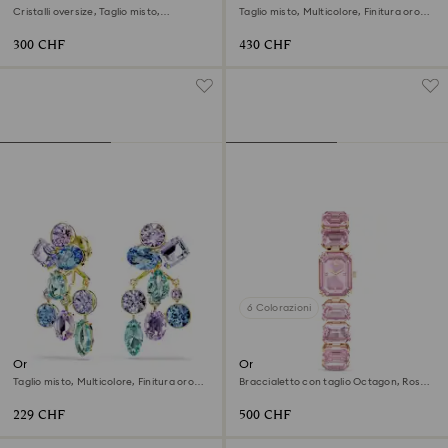
Cristalli oversize, Taglio misto,
Taglio misto, Multicolore, Finitura oro
Multicolore, Finitura oro 18K
18K
300 CHF
430 CHF
6 Colorazioni
Orecchino jacket Gema
Orologio
Taglio misto, Multicolore, Finitura oro
Braccialetto con taglio Octagon, Rosa,
18K
Finitura in tono oro rosa
229 CHF
500 CHF