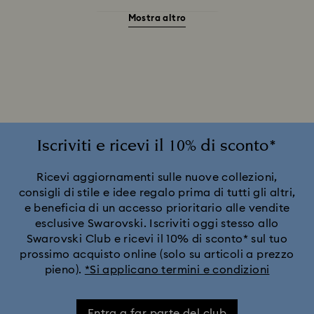
Mostra altro
Accessori e soggetti Stregatto
Ariana Grande x Swarovski Capsule Collection
Collezione Alice nel Paese delle meraviglie
Collezione Angelic
Collezione Chroma
Iscriviti e ricevi il 10% di sconto*
Collezione Constella
Collezione Curiosa
Ricevi aggiornamenti sulle nuove collezioni,
consigli di stile e idee regalo prima di tutti gli altri,
e beneficia di un accesso prioritario alle vendite
Collezione Dextera
Collezione Disney Classics
esclusive Swarovski. Iscriviti oggi stesso allo
Swarovski Club e ricevi il 10% di sconto* sul tuo
Collezione Dulcis
Collezione Florere
prossimo acquisto online (solo su articoli a prezzo
pieno).
*Si applicano termini e condizioni
Collezione Gema
Collezione Harmonia
Entra a far parte del club