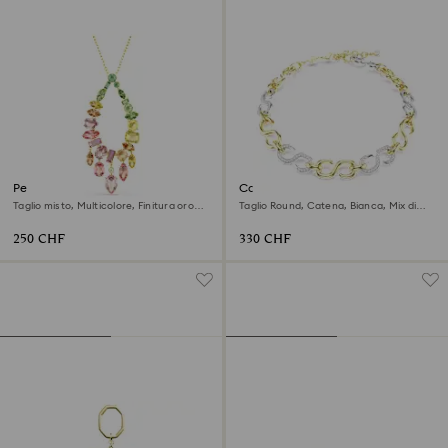
Pendente Gema
Collana Dextera
Taglio misto, Multicolore, Finitura oro
Taglio Round, Catena, Bianca, Mix di
18K
finiture
250 CHF
330 CHF