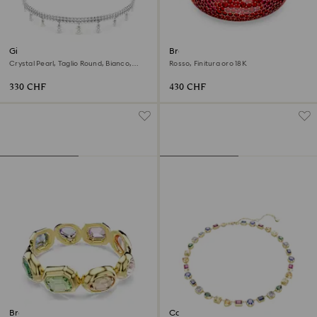
Girocollo Ariana Grande x
Bracciale rigido Idyllia
Swarovski
Crystal Pearl, Taglio Round, Bianco,
Rosso, Finitura oro 18K
Placcato rodio
330 CHF
430 CHF
Bracciale rigido Gema
Collana Imber