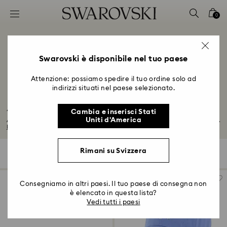
Accesskeys list
0
0 - Header
1 - Main content
2 - Footer
Swarovski è disponibile nel tuo paese
3 - Filter
Attenzione: possiamo spedire il tuo ordine solo ad
indirizzi situati nel paese selezionato.
4 - Search results
Accessori e gioielli da festival
Cambia e inserisci Stati
Uniti d'America
Aumenta un po' il volume del tuo outfit da festival quest'anno. Accessori per...
Leggi tutto
Rimani su Svizzera
74 risultati
Filtri
Ordina per
Filtri
Ordina
per
Consegniamo in altri paesi. Il tuo paese di consegna non
è elencato in questa lista?
Vedi tutti i paesi