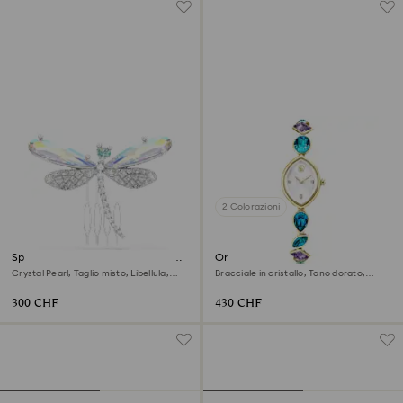
2 Colorazioni
Spilla e accessorio per capelli
Orologio Gema
Ariana Grande x Swarovski
Crystal Pearl, Taglio misto, Libellula,
Bracciale in cristallo, Tono dorato,
Bianca, Placcato rodio
Finitura in tono dorato
300 CHF
430 CHF