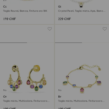
Esclusiva online
Collana Dextera
Girocollo Idyllia
Taglio Round, Bianca, Finitura oro 18K
Crystal Pearl, Taglio misto, Ape, Bianco,
Finitura oro 18K
159 CHF
229 CHF
Nuovo
Nuovo
Orecchini a cerchio Imber
Braccialetto Imber
Taglio misto, Multicolore, Finitura oro
Taglio misto, Multicolore, Finitura oro
18K
18K