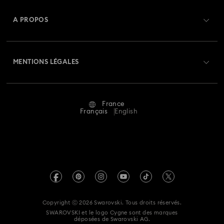
Créer un compte
Solde de la carte cadeau
A PROPOS
Swarovski Club
Livraisons
À propos de Swarovski
Swarovski Crystal Society (SCS)
Retours et échanges
MENTIONS LÉGALES
Emploi & Carrières
Statut de réparation
Conditions D’Utilisation
Alumni Community
France
Contactez-Nous
Conditions Générales
Français
English
Pour les professionnels
Calculer votre taille
Politique De Confidentialité
Sitemap
Rechercher une boutique
Mention Légale
Swarovski Created Diamonds
Réservez un rendez-vous
Informations sur REACH
Kristallwelten
Copyright ⓒ 2026 Swarovski. Tous droits réservés.
Egalité Femmes-Hommes
SWAROVSKI et le logo Cygne sont des marques
Code of Conduct & Policies
déposées de Swarovski AG.