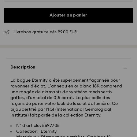
Ajouter au panier
Livraison standard - GLS
Livraison gratuite dès 99.00 EUR.
Les commandes passées du lundi au vendredi avant
17:00 HEC seront traitées et envoyées le jour ouvrable
même
Délai de livraison standard: 2-3 jours ouvrables après
traitement et envoi
Description
Frais de livraison standard: EUR 6.95
Livraison standard offerte à partir de : EUR 99
La bague Eternity a été superbement façonnée pour
rayonner d’éclat. L’anneau en or blanc 18K comprend
une rangée de diamants de synthèse ronds sertis
Livraison express -
FedEx
griffes, d’un total de 0,5 carat. La plus belle des
façons de parer votre look de luxe et de lumière. Ce
bijou certifié par l’IGI (International Gemological
Les commandes passées du lundi au vendredi avant
Institute) fait partie de la collection Eternity.
14:30 HEC seront traitées et envoyées le jour
Vos bijoux Swarovski Created Diamonds sont
ouvrable même
N° d'article: 5697705
précieux. En suivant quelques étapes simples, vous
Délai de livraison express: 1-2 jours ouvrables après
Collection: Eternity
pouvez maintenir leur brillance exceptionnelle.
traitement et envoi