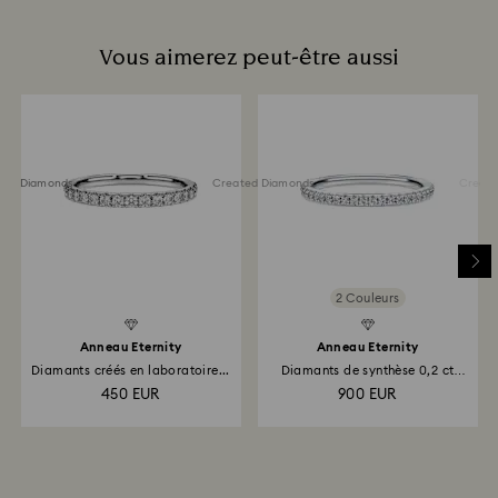
Vous aimerez peut-être aussi
ted Diamonds
Created Diamonds
Created 
2 Couleurs
Anneau Eternity
Anneau Eternity
Diamants créés en laboratoire...
Diamants de synthèse 0,2 ct
tw...
450 EUR
900 EUR