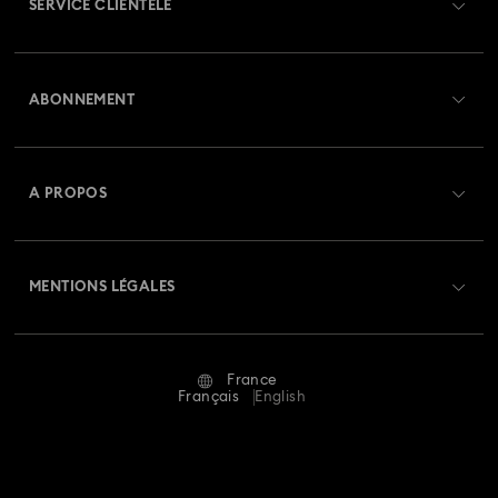
SERVICE CLIENTÈLE
Aperçu du service clientèle
ABONNEMENT
État de la commande
Créer un compte
Solde de la carte cadeau
A PROPOS
Swarovski Club
Livraisons
À propos de Swarovski
Swarovski Crystal Society (SCS)
Retours et échanges
MENTIONS LÉGALES
Emploi & Carrières
Statut de réparation
Conditions D’Utilisation
Alumni Community
France
Contactez-Nous
Conditions Générales
Français
English
Pour les professionnels
Calculer votre taille
Politique De Confidentialité
Sitemap
Rechercher une boutique