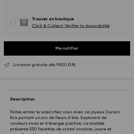
Trouver en boutique
Click & Collect: Vérifier la disponibilité
Livraison standard - GLS
Me notifier
Les commandes passées du lundi au vendredi avant
Livraison gratuite dès 99.00 EUR.
17:00 HEC seront traitées et envoyées le jour ouvrable
même
Délai de livraison standard: 2-3 jours ouvrables après
traitement et envoi
Frais de livraison standard: EUR 6.95
Livraison standard offerte à partir de : EUR 99
Description
Faites entrer le soleil chez vous avec ce joyeux Ourson
Livraison express -
FedEx
Kris portant un arc de fleurs d’été. Explosant de
couleurs vives et d’énergie positive, ce modèle
présente 520 facettes de cristal incolore, jaune et
Les commandes passées du lundi au vendredi avant