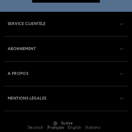
SERVICE CLIENTÈLE
Aperçu du service clientèle
ABONNEMENT
État de la commande
Créer un compte
Solde de la carte cadeau
A PROPOS
Swarovski Club
Livraisons
À propos de Swarovski
Swarovski Crystal Society (SCS)
Retours et échanges
MENTIONS LÉGALES
Emploi & Carrières
Statut de réparation
Conditions D’Utilisation
Alumni Community
Suisse
Contactez-Nous
Conditions Générales
Deutsch
Français
English
Italiano
Pour les professionnels