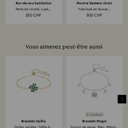
Ras-de-cou Symbolica
Montre Dextera chain
Perle de cristal, Lune...
Fabriqué en Suisse...
250 CHF
500 CHF
Vous aimerez peut-être aussi
2 Couleurs
Bracelet Idyllia
Bracelet Magic
Tailles variées, Trèfle à...
Flocon de neige, Bleu, Métal...