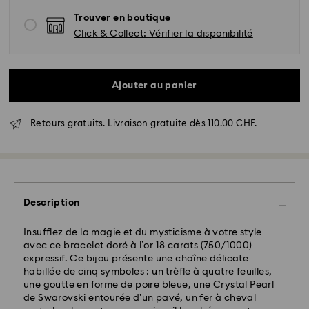
Trouver en boutique
Click & Collect: Vérifier la disponibilité
Ajouter au panier
Retours gratuits. Livraison gratuite dès 110.00 CHF.
Livraison standard - SwissPost
Description
Insufflez de la magie et du mysticisme à votre style
Les commandes passées du lundi au vendredi avant
avec ce bracelet doré à l’or 18 carats (750/1000)
17:00 HEC seront traitées et expédiées le même jour
expressif. Ce bijou présente une chaîne délicate
ouvrable
habillée de cinq symboles : un trèfle à quatre feuilles,
Délai de livraison standard: 2 jours ouvrables après
une goutte en forme de poire bleue, une Crystal Pearl
traitement et expédition
de Swarovski entourée d’un pavé, un fer à cheval
Frais de livraison standard: CHF 8.95