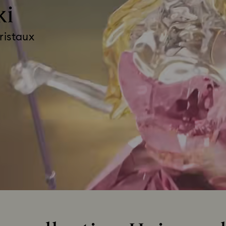
ki
ristaux