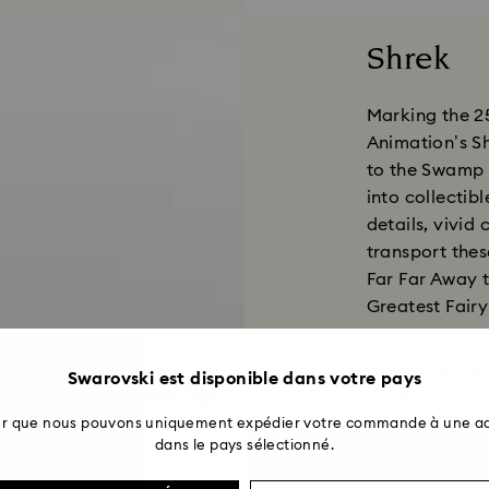
Shrek
Marking the 2
Animation’s Sh
to the Swamp 
into collectibl
details, vivid 
transport the
Far Far Away 
Greatest Fairy
Acheter main
Swarovski est disponible dans votre pays
En découvrir p
ter que nous pouvons uniquement expédier votre commande à une ad
dans le pays sélectionné.