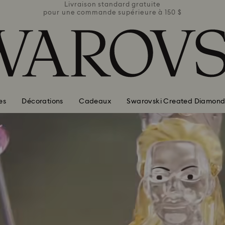
ite
Livraison standard gratuite
Li
e à 150 $
pour une commande supérieure à 150 $
pour une
es
Décorations
Cadeaux
Swarovski Created Diamond