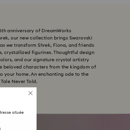
5th anniversary of DreamWorks
rek, our new collection brings Swarovski
as we transform Shrek, Fiona, and friends
e, crystallized figurines. Thoughtful design
colors, and our signature crystal artistry
se beloved characters from the kingdom of
to your home. An enchanting ode to the
 Tale Never Told.
tenant
lus
resse située