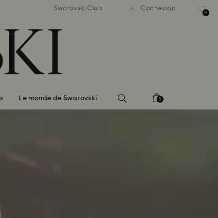
vraison standard gratuite
Livraison standard grat
Swarovski Club
Connexion
 commande supérieure à 150 $
pour une commande supérieur
0
s
Le monde de Swarovski
0