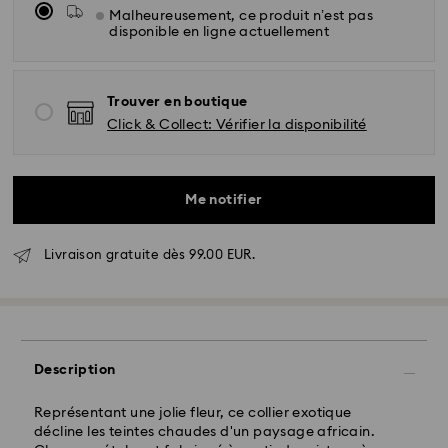
Malheureusement, ce produit n’est pas
disponible en ligne actuellement
Trouver en boutique
Click & Collect: Vérifier la disponibilité
Me notifier
Livraison gratuite dès 99.00 EUR.
Livraison standard - GLS
Les commandes passées du lundi au vendredi avant
10:00 HEC seront traitées et expédiées le jour
ouvrable même
Description
Délai de livraison standard: 2 jour ouvrable après
traitement et expédition
Représentant une jolie fleur, ce collier exotique
Frais de livraison standard: EUR 6.95
décline les teintes chaudes d'un paysage africain.
Livraison standard offerte à partir de : EUR 99