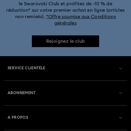
le Swarovski Club et profitez de -10 % de
réduction* sur votre premier achat en ligne (articles
non remisés).
*Offre soumise aux Conditions
générales
Rejoignez le club
SERVICE CLIENTÈLE
Aperçu du service clientèle
ABONNEMENT
État de la commande
Créer un compte
Solde de la carte cadeau
A PROPOS
Swarovski Club
Livraisons