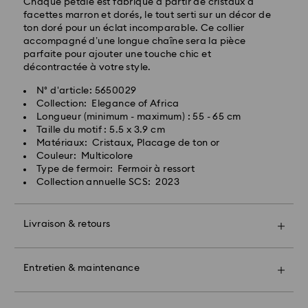
Chaque pétale est fabriqué à partir de cristaux à
facettes marron et dorés, le tout serti sur un décor de
ton doré pour un éclat incomparable. Ce collier
accompagné d’une longue chaîne sera la pièce
Livraison express - FedEx
parfaite pour ajouter une touche chic et
décontractée à votre style.
N° d'article: 5650029
Collection: Elegance of Africa
Longueur (minimum - maximum) : 55 - 65 cm
Taille du motif : 5.5 x 3.9 cm
Matériaux: Cristaux, Placage de ton or
Couleur: Multicolore
Pour l’instant, Swarovski n’est pas en mesure
Type de fermoir: Fermoir à ressort
d’effectuer des livraisons vers les boîtes postales ou
Collection annuelle SCS: 2023
les adresses APO/FPO. Les articles demeurent la
propriété de Swarovski jusqu’à réception du
paiement final.
Livraison & retours
Offrez un cadeau encore plus spécial avec un sac
premium Swarovski et un bel emballage orné d'un
Pour les produits Crystal Myriad, sous licence et
nœud coloré. Vous pouvez également inclure un
Entretien & maintenance
Creators Lab, veuillez noter qu’il peut y avoir un délai
message cadeau personnalisé.
de deux semaines maximum avant l’expédition du
colis, et que vous en serez informés par e-mail.
Bon à savoir :
Prenez un rendez-vous et explorez notre savoir-faire