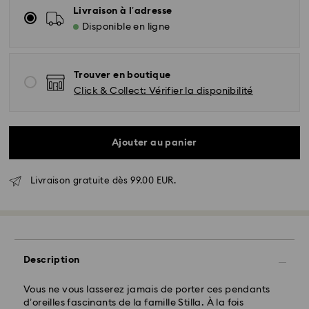
Livraison à l’adresse
Disponible en ligne
Trouver en boutique
Click & Collect: Vérifier la disponibilité
Ajouter au panier
Livraison standard - GLS
Livraison gratuite dès 99.00 EUR.
Les commandes passées du lundi au vendredi avant
10:00 HEC seront traitées et expédiées le jour
ouvrable même
Délai de livraison standard: 2 jour ouvrable après
traitement et expédition
Frais de livraison standard: EUR 6.95
Description
Livraison standard offerte à partir de : EUR 99
Vous ne vous lasserez jamais de porter ces pendants
d’oreilles fascinants de la famille Stilla. À la fois