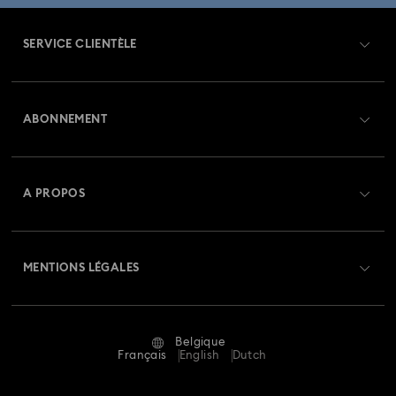
SERVICE CLIENTÈLE
Aperçu du service clientèle
ABONNEMENT
État de la commande
Créer un compte
Solde de la carte cadeau
A PROPOS
Swarovski Club
Livraisons
À propos de Swarovski
Swarovski Crystal Society (SCS)
Retours et échanges
MENTIONS LÉGALES
Emploi & Carrières
Statut de réparation
Conditions D’Utilisation
Alumni Community
Belgique
Contactez-Nous
Conditions Générales
Français
English
Dutch
Pour les professionnels
Calculer votre taille