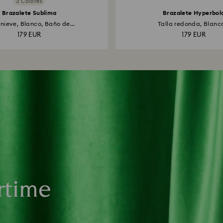
3 Colores
Brazalete Sublima
Brazalete Hyperbol
nieve, Blanco, Baño de...
Talla redonda, Blanco
179 EUR
179 EUR
rtime