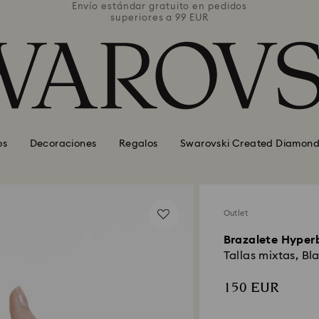
pedidos
Envío estándar gratuito en pedidos
Envío 
superiores a 99 EUR
os
Decoraciones
Regalos
Swarovski Created Diamond
Outlet
Brazalete Hyper
Tallas mixtas, Bl
150 EUR