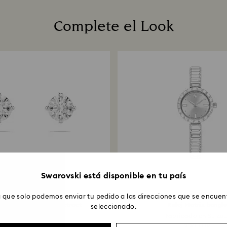
procesado la devo
de las directrices
Complete el Look
días laborales has
pago usado para re
reembolso complet
fecha de franqueo
Devoluciónes por 
procesarán median
7 días laborables e
Swarovski está disponible en tu país
7 Colores
 que solo podemos enviar tu pedido a las direcciones que se encuent
tes de botón Stilla Attract
Reloj Matrix bangl
seleccionado.
Talla...
Fabricado en Suiza..