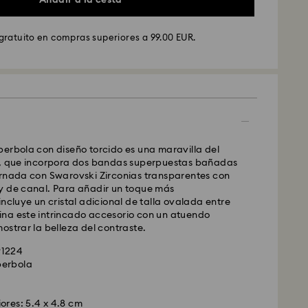
gratuito en compras superiores a 99.00 EUR.
GLS
ados de lunes a viernes antes de las 10:00h CET
y enviados el mismo día laboral.
stándar: 4 días laborables después del
nvío.
(5-6 días a las Islas Baleares)
erbola con diseño torcido es una maravilla del
dar: EUR 6.95
a, que incorpora dos bandas superpuestas bañadas
atuito por compras superiores a: EUR 99
ornada con Swarovski Zirconias transparentes con
y de canal. Para añadir un toque más
incluye un cristal adicional de talla ovalada entre
Ex
na este intrincado accesorio con un atuendo
ostrar la belleza del contraste.
ados de lunes a viernes antes de las 14:30h CET
91224
y enviados el mismo día laboral.
perbola
prés: 1-2 días laborables después del
nvío.
 : EUR 19
iores: 5.4 x 4.8 cm