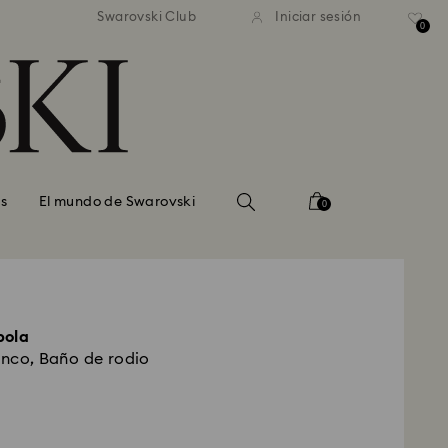
estándar gratuito en pedidos
Envío estándar gratuito en
Swarovski Club
Iniciar sesión
superiores a 99 EUR
superiores a 99 EUR
0
s
El mundo de Swarovski
0
bola
anco, Baño de rodio