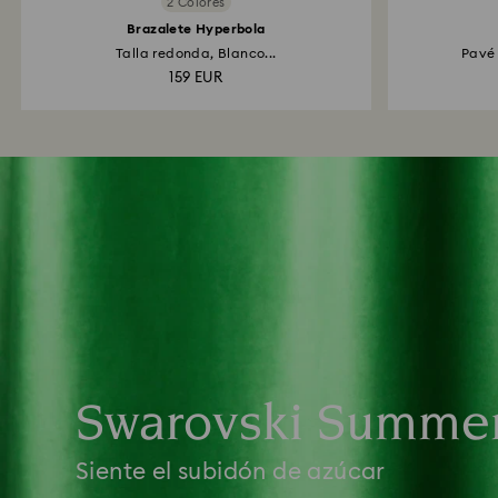
2 Colores
Brazalete Hyperbola
Talla redonda, Blanco...
Pavé 
159 EUR
Swarovski Summe
Siente el subidón de azúcar