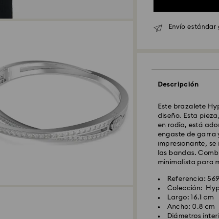
Envío estándar 
Envío Standard - 
Los pedidos realiz
serán procesados 
Descripción
Tiempo de envío e
procesamiento y e
Este brazalete Hyp
Coste envío están
diseño. Esta piez
Envío estándar gr
en rodio, está ad
engaste de garra 
impresionante, se 
Envío Exprés - Fed
las bandas. Combi
minimalista para m
Los pedidos realiz
Referencia: 56
serán procesados 
Colección: Hy
Tiempo de envío ex
Largo: 16.1 cm
procesamiento y e
Ancho: 0.8 cm
Costo envío exprés
Diámetros inter