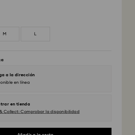
M
L
ga
ga a la dirección
onible en línea
trar en tienda
 & Collect: Comprobar la disponibilidad
Añadir a la cesta