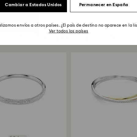
59 EUR
330 EUR
Cambiar a Estados Unidos
Permanecer en España
lizamos envíos a otros países. ¿El país de destino no aparece en la li
Ver todos los países
También podría gustarte