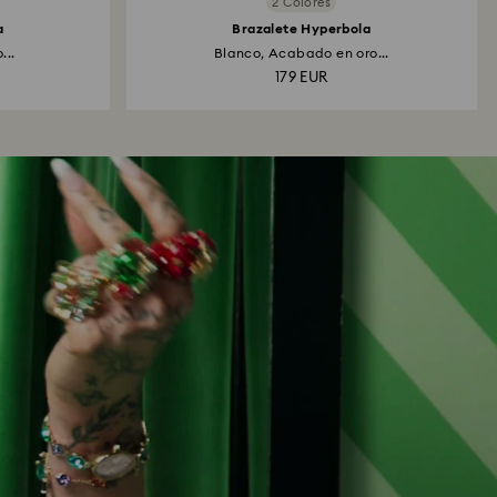
2 Colores
a
Brazalete Hyperbola
...
Blanco, Acabado en oro...
179 EUR