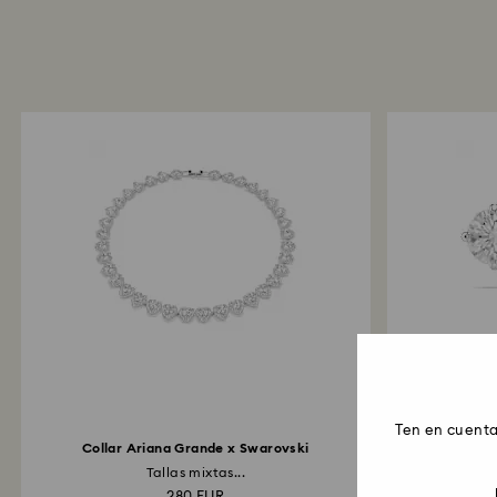
Ten en cuenta
Collar Ariana Grande x Swarovski
Pendien
Tallas mixtas...